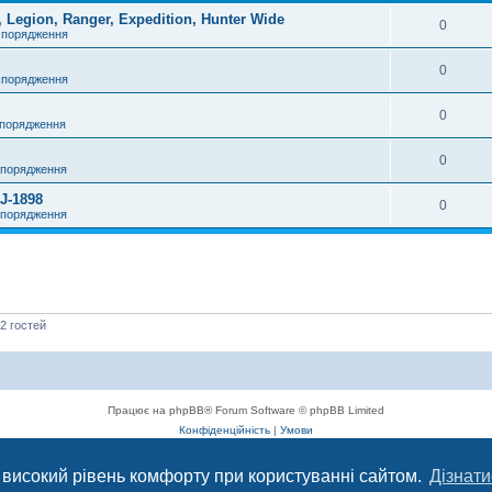
Legion, Ranger, Expedition, Hunter Wide
0
спорядження
0
спорядження
0
спорядження
0
спорядження
J-1898
0
спорядження
 2 гостей
Працює на phpBB® Forum Software © phpBB Limited
Конфіденційність
|
Умови
 високий рівень комфорту при користуванні сайтом.
Дізнати