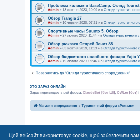
Проблема килимків BaseCamp. Огляд Tourist, 
Admin
»
13 жовтня 2023, 10:09
» в
Огляди туристичного 
Обзор Trangia 27
Admin
»
10 червня 2020, 07:21
» в
Огляди туристичного 
Спортивные часы Suunto 5. Обзор
Admin
»
27 лютого 2020, 11:44
» в
Огляди туристичного 
Обзор рюкзака Оспрей Зенит 88
Admin
»
03 жовтня 2019, 11:13
» в
Огляди туристичного 
Обзор бюджетного налобного фонаря Yajia Y
Admin
»
19 лютого 2020, 09:46
» в
Огляди туристичного 
Повернутись до “Огляди туристичного спорядження”
ХТО ЗАРАЗ ОНЛАЙН
Зараз переглядають цей форум:
ClaudeBot [бот ШІ]
,
OWLer [бот]
і
Магазин спорядження
Туристичний форум «Рюкзак»
Цей вебсайт використовує cookie, щоб забезпечити вам