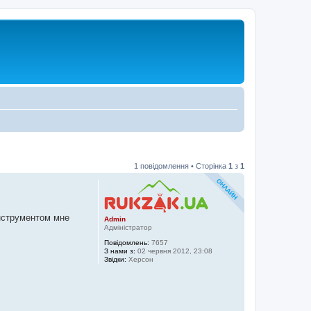
1 повідомлення • Сторінка
1
з
1
инструментом мне
Admin
Адміністратор
Повідомлень:
7657
З нами з:
02 червня 2012, 23:08
Звідки:
Херсон