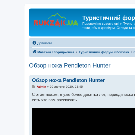
Туристичний фор
Подорожі по всьому світу. Турист
теми, обмін досвідом. Огляди та
Допомога
Магазин спорядження
Туристичний форум «Рюкзак»
Обзор ножа Pendleton Hunter
Обзор ножа Pendleton Hunter
П
Admin
»
29 лютого 2020, 23:45
о
в
С этим ножом, я уже более десятка лет, периодически
і
есть что вам рассказать.
д
о
м
л
е
н
н
я