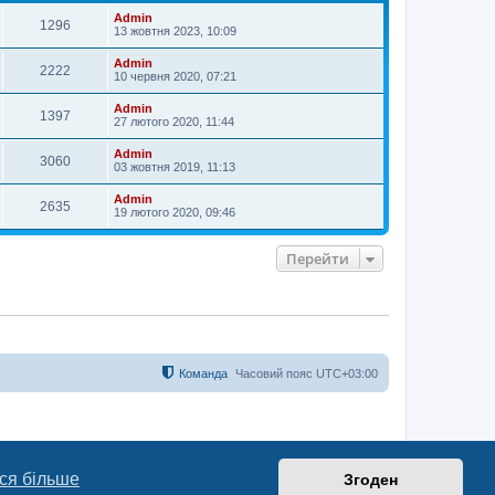
и
Admin
1296
13 жовтня 2023, 10:09
Admin
2222
10 червня 2020, 07:21
Admin
1397
27 лютого 2020, 11:44
Admin
3060
03 жовтня 2019, 11:13
Admin
2635
19 лютого 2020, 09:46
Перейти
Команда
Часовий пояс
UTC+03:00
ся більше
Згоден