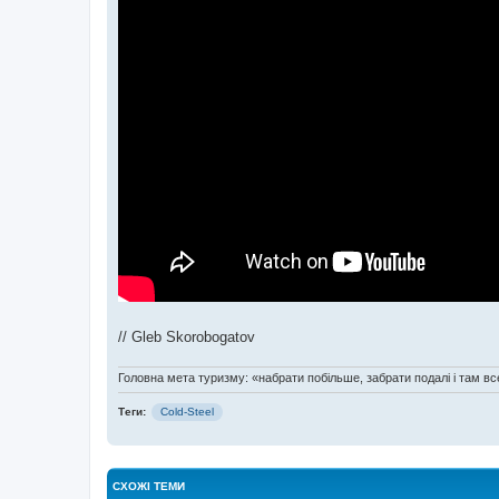
// Gleb Skorobogatov
Головна мета туризму: «набрати побільше, забрати подалі і там все
Теги:
Cold-Steel
СХОЖІ ТЕМИ