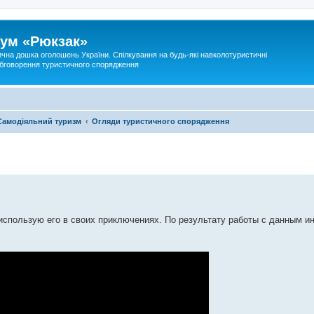
ум «Рюкзак»
ична дошка оголошень України. Спілкування на будь-які навколотуристичні
 обговорення туристичного спорядження
Самодіяльний туризм
Огляди туристичного спорядження
 использую его в своих приключениях. По результату работы с данным 