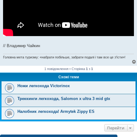
// Владимир Чайкин
Головна мета туризму: «набрати побільше, забрати подалі і там все це з'їсти»!
1 повідомлення • Сторінка
1
з
1
Схожі теми
Ножи легкохода Victorinox
Треккинги легкохода, Salomon x ultra 3 mid gtx
Налобник легкохода! Armytek Zippy ES
Перейти