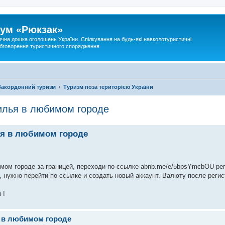
ум «Рюкзак»
ична дошка оголошень України. Спілкування на будь-які навколотуристичні
 обговорення туристичного спорядження
Закордонний туризм
Туризм поза територією України
илья в любимом городе
ья в любимом городе
мом городе за границей, переходи по ссылке abnb.me/e/5bpsYmcbOU ре
 нужно перейти по ссылке и создать новый аккаунт. Валюту после регис
 !
я в любимом городе