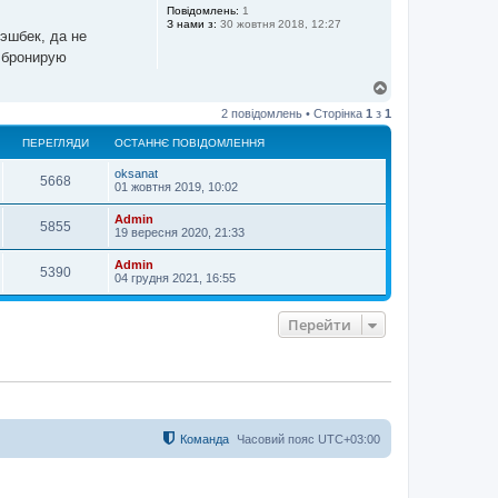
р
Повідомлень:
1
З нами з:
30 жовтня 2018, 12:27
и
эшбек, да не
е бронирую
Д
о
2 повідомлень • Сторінка
1
з
1
г
о
ПЕРЕГЛЯДИ
ОСТАННЄ ПОВІДОМЛЕННЯ
р
и
oksanat
5668
01 жовтня 2019, 10:02
Admin
5855
19 вересня 2020, 21:33
Admin
5390
04 грудня 2021, 16:55
Перейти
Команда
Часовий пояс
UTC+03:00