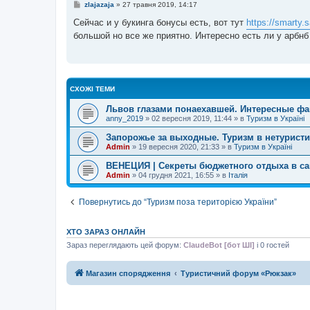
П
zlajazaja
»
27 травня 2019, 14:17
о
в
Сейчас и у букинга бонусы есть, вот тут
https://smarty
і
большой но все же приятно. Интересно есть ли у арбнб
д
о
м
л
е
н
н
СХОЖІ ТЕМИ
я
Львов глазами понаехавшей. Интересные фа
anny_2019
»
02 вересня 2019, 11:44
» в
Туризм в Україні
Запорожье за выходные. Туризм в нетуристи
Admin
»
19 вересня 2020, 21:33
» в
Туризм в Україні
ВЕНЕЦИЯ | Секреты бюджетного отдыха в са
Admin
»
04 грудня 2021, 16:55
» в
Італія
Повернутись до “Туризм поза територією України”
ХТО ЗАРАЗ ОНЛАЙН
Зараз переглядають цей форум:
ClaudeBot [бот ШІ]
і 0 гостей
Магазин спорядження
Туристичний форум «Рюкзак»