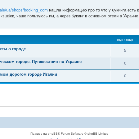
.sale/ua/shops/booking_com
нашла информацию про то что у букинга есть к
 кэшбек, чаше пользуюсь им, а через букинг в основном отели в Украин
ВІДПОВІДІ
кты о городе
5
ческом городе. Путешествия по Украине
0
мом дорогом городе Италии
0
Працює на phpBB® Forum Software © phpBB Limited