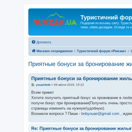
Туристичний фор
Подорожі по всьому світу. Турист
теми, обмін досвідом. Огляди та
Допомога
Магазин спорядження
Туристичний форум «Рюкзак»
Приятные бонуси за бронирование ж
Приятные бонуси за бронирование жил
П
youairbnb
»
09 квітня 2019, 15:22
о
в
Всем привет
і
Хотите получить приятный бонус за проживание в люби
д
о
получи бонус при бронировании(Получить очень просто,
м
страницы изменить на нужную\удобную).
л
е
Возникли вопроси ? Пиши -
bnbyouair@gmail.com
, ждем
н
н
я
Re: Приятные бонуси за бронирование жиль