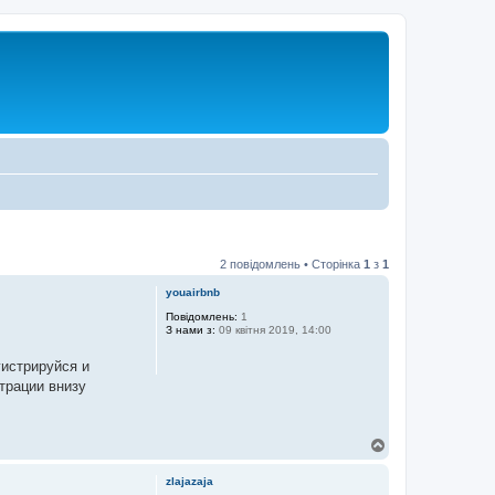
2 повідомлень • Сторінка
1
з
1
youairbnb
Повідомлень:
1
З нами з:
09 квітня 2019, 14:00
гистрируйся и
трации внизу
Д
о
г
zlajazaja
о