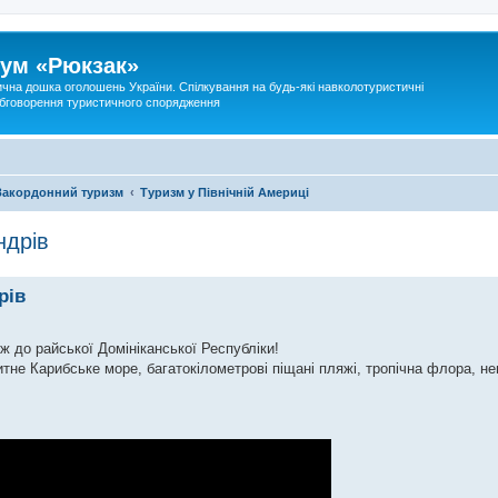
ум «Рюкзак»
ична дошка оголошень України. Спілкування на будь-які навколотуристичні
 обговорення туристичного спорядження
Закордонний туризм
Туризм у Північній Америці
ндрів
рів
 до райської Домініканської Республіки!
итне Карибське море, багатокілометрові піщані пляжі, тропічна флора, н