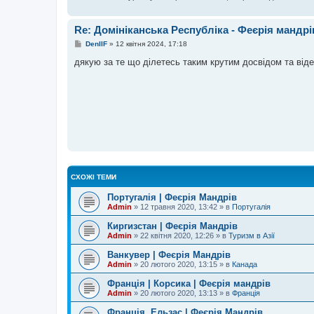
Re: Домініканська Республіка - Феєрія мандрі
П
DenIIF
»
12 квітня 2024, 17:18
о
в
дякую за те що ділетесь таким крутим досвідом та від
і
д
о
м
л
е
н
н
я
СХОЖІ ТЕМИ
Португалія | Феєрія Мандрів
Admin
»
12 травня 2020, 13:42
» в
Португалія
Киргизстан | Феєрія Мандрів
Admin
»
22 квітня 2020, 12:26
» в
Туризм в Азії
Ванкувер | Феєрія Мандрів
Admin
»
20 лютого 2020, 13:15
» в
Канада
Франція | Корсика | Феєрія мандрів
Admin
»
20 лютого 2020, 13:13
» в
Франція
Франція, Ельзас | Феєрія Мандрів