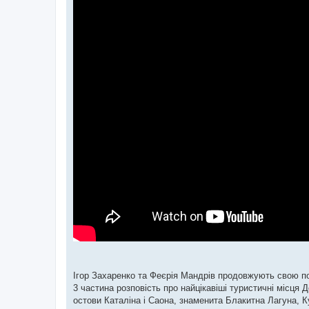
Ігор Захаренко та Феєрія Мандрів продовжують свою по
3 частина розповість про найцікавіші туристичні місця 
остови Каталіна і Саона, знаменита Блакитна Лагуна, К