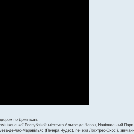
дорож по Домінікані.
Домініканської Республікої: містечко Альтос-де-Чавон, Національний Пар
уева-де-лас-Маравільяс (Печера Чудес), печери Лос-трес-Охос і, звичай