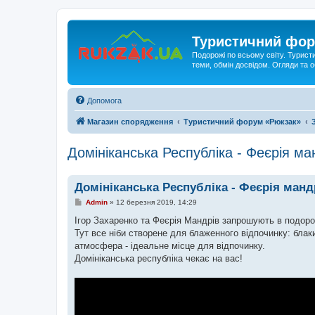
Туристичний фор
Подорожі по всьому світу. Турист
теми, обмін досвідом. Огляди та
Допомога
Магазин спорядження
Туристичний форум «Рюкзак»
Домініканська Республіка - Феєрія ма
Домініканська Республіка - Феєрія манд
П
Admin
»
12 березня 2019, 14:29
о
в
Ігор Захаренко та Феєрія Мандрів запрошують в подорож
і
Тут все ніби створене для блаженного відпочинку: блак
д
о
атмосфера - ідеальне місце для відпочинку.
м
Домініканська республіка чекає на вас!
л
е
н
н
я