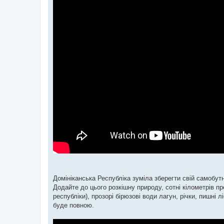
Домініканська Республіка зуміла зберегти свій самобут
Додайте до цього розкішну природу, сотні кілометрів 
республіки), прозорі бірюзові води лагун, річки, пишні 
буде повною.