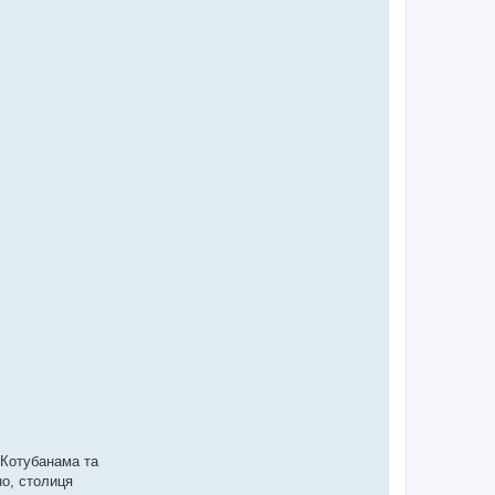
к Котубанама та
но, столиця