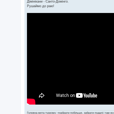
Дімінікани - Санто-Домінго.
Рушаймо до раю!
Головна мета туризму: «набрати побільше, забрати подалі і там все