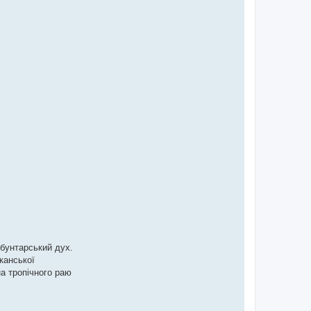
 бунтарський дух.
канської
на тропічного раю