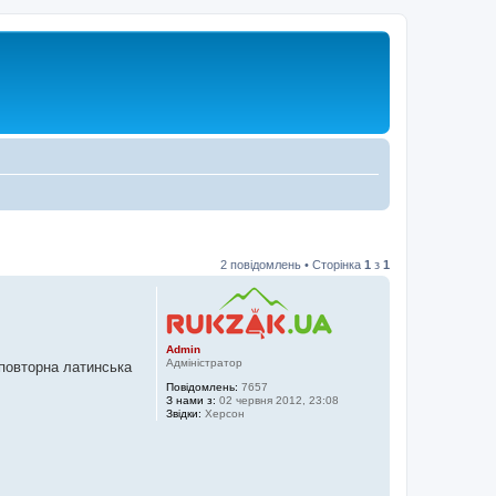
2 повідомлень • Сторінка
1
з
1
Admin
Адміністратор
еповторна латинська
Повідомлень:
7657
З нами з:
02 червня 2012, 23:08
Звідки:
Херсон