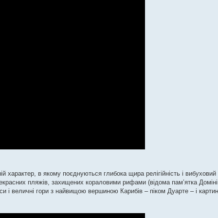
ній характер, в якому поєднуються глибока щира релігійність і вибуховий
прекрасних пляжів, захищених кораловими рифами (відома пам’ятка Доміні
ліси і величні гори з найвищою вершиною Карибів – піком Дуарте – і карти