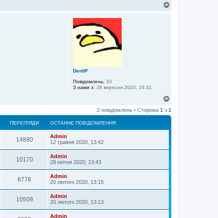
Д
о
г
о
р
и
DenIIF
Повідомлень:
33
З нами з:
28 вересня 2020, 16:31
Д
о
2 повідомлень • Сторінка
1
з
1
г
о
ПЕРЕГЛЯДИ
ОСТАННЄ ПОВІДОМЛЕННЯ
р
и
Admin
14880
12 травня 2020, 13:42
Admin
10170
28 квітня 2020, 13:43
Admin
8778
20 лютого 2020, 13:15
Admin
10509
20 лютого 2020, 13:13
Admin