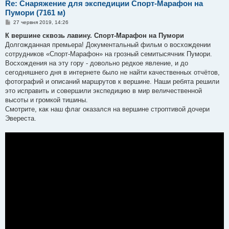
Re: Снаряжение для экспедиции Спорт-Марафон на
Пумори (7161 м)
П
27 червня 2019, 14:26
о
в
К вершине сквозь лавину. Спорт-Марафон на Пумори
і
Долгожданная премьера! Документальный фильм о восхождении
д
о
сотрудников «Спорт-Марафон» на грозный семитысячник Пумори.
м
Восхождения на эту гору - довольно редкое явление, и до
л
е
сегодняшнего дня в интернете было не найти качественных отчётов,
н
фотографий и описаний маршрутов к вершине. Наши ребята решили
н
я
это исправить и совершили экспедицию в мир величественной
высоты и громкой тишины.
Смотрите, как наш флаг оказался на вершине строптивой дочери
Эвереста.