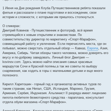
1 Июня на Дне рождения Клуба Путешественников ребята показали
фильм и рассказали о плане подготовки и восхождении, свои
истории и сложности, с которыми им пришлось столкнуться.
О спикерах:
Дмитрий Ковинов - Путешественник и фотограф, всё время
стремящийся к новым открытиям и знакомствам. По
совместительству директор по маркетингу «Спорт-Марафон»,
совмещающий работу и увлечение. Если перечислять места, где он
побывал, можно сверстать отдельный обзор — Кавказ,
Европа
, Азия,
Америка, Сибирь. Читая обзоры такого человека, можно доверять его
вкусу и по-доброму завидовать. Личный блог Дмитрия —
kovinov.com. Здесь можно найти описания самых красивых
маршрутов Сочи и Красной поляны,а так же советы по выбору
снаряжения, как ходить в горы с маленькими детьми и еще много
полезного.
Кирилл Харитошин - горный гид и организатор активных туров по
таким странам, как Непал, США, Исландия, Марокко, Грузия,
Армения, Сербия, Индонезия. Альпинист II разряда имеет лицензию
пилота-любителя безмоторного средства - параплана, консультант
отдела обуви магазина «Спорт-Марафон».
Алексей Киреенко - Консультант отдела одежды магазина «Спорт-