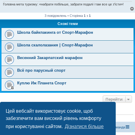
Головна мета туризму: «набрати побільше, забрати подалі і там все це з'їсти»!
3 повідомлень • Сторінка
1
з
1
Схожі теми
Школа байкпакинга от Спорт-Марафон
Школа скалолазания | Спорт-Марафон
Весенний Закарпатский марафон
Всё про парусный спорт
Куплю Иж Планета Спорт
Перейти
Цей вебсайт використовує cookie, щоб
ХТО ЗАРАЗ ОНЛАЙН
забезпечити вам високий рівень комфорту
Зараз переглядають цей форум:
ClaudeBot [бот ШІ]
і 1 гість
при користуванні сайтом.
Дізнатися більше
Магазин спорядження
Туристичний форум «Рюкзак»
Команда