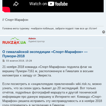
// Спорт-Марафон
Головна мета туризму: «набрати побільше, забрати подалі і там все це з'їсти»!
Admin
Адміністратор
О гималайской экспедиции «Спорт-Марафон» —
Пумори-2018
П
03 жовтня 2019, 15:28
о
в
21 ноября 2018 команда «Спорт-Марафона» подняла флаг на
і
вершину Пумори-7161 м, расположенную в Гималаях в восьми
д
о
километрах к западу от Эвереста.
м
л
е
Если посмотреть в «энциклопедию приключений» wiki.risk.ru, можно
н
узнать, что за сезон здесь бывает до 20 экспедиций. Вот только
н
я
отчётов, подробных фотографий маршрута и другой технической
информации про данную вершину в Интернете нет. Команда «Спорт-
Марафон» решила исправить эту несправедливость и в ноябре 2018
года отправилась в экспедицию в Гималаи.