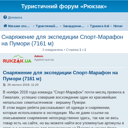
Туристичний форум «Рюкзак»
Допомога
Магазин спорядження
Туристичний форум «Рюкзак»
Закордонний туризм
Туризм в Азії
Непал
Снаряжение для экспедиции Спорт-Марафон
на Пумори (7161 м)
3 повідомлень • Сторінка
1
з
1
Admin
Адміністратор
Снаряжение для экспедиции Спорт-Марафон на
Пумори (7161 м)
П
26 лютого 2019, 11:20
о
в
В ноябре 2018 года команда “Спорт-Марафон” почти месяц провела в
і
Гималаях, успешно совершив восхождение один из красивейших
д
о
непальских семитысячников - вершину Пумори.
м
В этом видео ребята рассказывают об одежде и снаряжении,
л
е
которые использовали в экспедиции. Мы не даем ссылки на
н
описываемое снаряжение непосредственно здесь, так как не весь
н
я
товар есть на сайте, но вы можете найти все упомянутые артикулы в