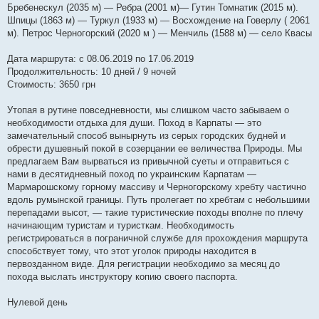
Бребенескул (2035 м) — Ребра (2001 м)— Гутин Томнатик (2015 м).
Шпицы (1863 м) — Туркул (1933 м) — Восхождение на Говерлу ( 2061
м). Петрос Черногорский (2020 м ) — Менчиль (1588 м) — село Квасы
Дата маршрута: с 08.06.2019 по 17.06.2019
Продолжительность: 10 дней / 9 ночей
Стоимость: 3650 грн
Утопая в рутине повседневности, мы слишком часто забываем о
необходимости отдыха для души. Поход в Карпаты — это
замечательный способ вынырнуть из серых городских будней и
обрести душевный покой в созерцании ее величества Природы. Мы
предлагаем Вам вырваться из привычной суеты и отправиться с
нами в десятидневный поход по украинским Карпатам —
Мармарошскому горному массиву и Черногорскому хребту частично
вдоль румынской границы. Путь пролегает по хребтам с небольшими
перепадами высот, — такие туристические походы вполне по плечу
начинающим туристам и туристкам. Необходимость
регистрироваться в пограничной службе для прохождения маршрута
способствует тому, что этот уголок природы находится в
первозданном виде. Для регистрации необходимо за месяц до
похода выслать инструктору копию своего паспорта.
Нулевой день