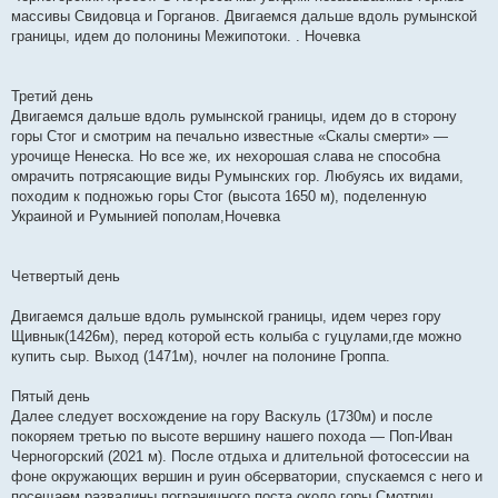
массивы Свидовца и Горганов. Двигаемся дальше вдоль румынской
границы, идем до полонины Межипотоки. . Ночевка
Третий день
Двигаемся дальше вдоль румынской границы, идем до в сторону
горы Стог и смотрим на печально известные «Скалы смерти» —
урочище Ненеска. Но все же, их нехорошая слава не способна
омрачить потрясающие виды Румынских гор. Любуясь их видами,
походим к подножью горы Стог (высота 1650 м), поделенную
Украиной и Румынией пополам,Ночевка
Четвертый день
Двигаемся дальше вдоль румынской границы, идем через гору
Щивнык(1426м), перед которой есть колыба с гуцулами,где можно
купить сыр. Выход (1471м), ночлег на полонине Гроппа.
Пятый день
Далее следует восхождение на гору Васкуль (1730м) и после
покоряем третью по высоте вершину нашего похода — Поп-Иван
Черногорский (2021 м). После отдыха и длительной фотосессии на
фоне окружающих вершин и руин обсерватории, спускаемся с него и
посещаем развалины пограничного поста около горы Смотрич,