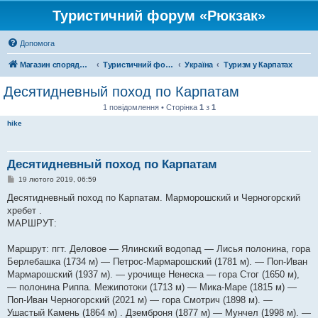
Туристичний форум «Рюкзак»
Допомога
Магазин спорядження
Туристичний форум «Рюкзак»
Україна
Туризм у Карпатах
Десятидневный поход по Карпатам
1 повідомлення • Сторінка
1
з
1
hike
Десятидневный поход по Карпатам
П
19 лютого 2019, 06:59
о
в
Десятидневный поход по Карпатам. Марморошский и Черногорский
і
хребет .
д
о
МАРШРУТ:
м
л
е
Маршрут: пгт. Деловое — Ялинский водопад — Лисья полонина, гора
н
Берлебашка (1734 м) — Петрос-Мармарошский (1781 м). — Поп-Иван
н
я
Мармарошский (1937 м). — урочище Ненеска — гора Стог (1650 м),
— полонина Риппа. Межипотоки (1713 м) — Мика-Маре (1815 м) —
Поп-Иван Черногорский (2021 м) — гора Смотрич (1898 м). —
Ушастый Камень (1864 м) . Дземброня (1877 м) — Мунчел (1998 м). —