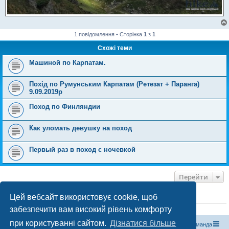
1 повідомлення • Сторінка
1
з
1
Схожі теми
Машиной по Карпатам.
Похід по Румунським Карпатам (Ретезат + Паранга)
9.09.2019р
Поход по Финляндии
Как уломать девушку на поход
Первый раз в поход с ночевкой
Перейти
Цей вебсайт використовує cookie, щоб
ХТО ЗАРАЗ ОНЛАЙН
забезпечити вам високий рівень комфорту
Зараз переглядають цей форум:
ClaudeBot [бот ШІ]
і 1 гість
при користуванні сайтом.
Дізнатися більше
Магазин спорядження
Туристичний форум «Рюкзак»
Команда