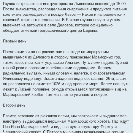
Группа встречается с инструктором на Львовском вокзале до 15.00.
После знакомства, распределения снаряжения и продуктов питания
коллектив размещается в поезде Львов — Рахов и направляется к
конечной точке его следования. В Рахове группа ночует и утром
выезжает на автобусе в село Деловое, которое официально
обладает отметкой географического центра Европы.
Первый день
После отметки на погранзаставе о выходе на маршрут мы
выдвигаемся из Делового в сторону прекрасных Мраморных гор,
также известных как «Гуцульские Альпы». Путь лежит вдоль бурной
горной реки с порогами и небольшими водопадами. Делаем
радиальную вылазку, иными словами, налегке, к очаровательному
Ялинскому водопаду. Высота падения воды составляет 26 м, а сам
он расположен на отметке 1026 м над уровнем моря. Далее наш путь
лежит к Лисьей полонине, откуда открывается потрясающий вид на
Мармарошский хребет. Там мы плотно ужинаем и ночуем.
Второй день
Размяв затекшие от рюкзаков плечи, мы завтракаем и выдвигаемся
навстречу выдающимся вершинам Мармарошского хребта. Нас ждут
Поп-Иван Мармарошский, и виды на румынскую гору Феркеу и
Черногорский хребет. С Петроса мы увидим незабываемые горные