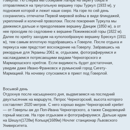
Говерлы. Но сперва мы собираем лагерь на берегу озера и
отправляемся на треугольную вершину горы Туркул (1933 м), у
подножия которой и лежит наше озеро. На горе по сей день
сохранились отпечатки Первой мировой войны в виде блиндажей,
укреплений и колючей проволоки. После покорения Туркула мы
движемся дальше и преодолеваем вершину Данциж (1850 м), а от
нее проходим по седловине к вершине Пожижевской горы (1822 м).
Далее по хребту заходим на куполообразную вершину Брескул (1911
м), тем самым вплотную подобравшись к Говерле. После отдыха и
перекуса нам предстоит восхождение на Говерлу. Забравшись на
рекордные для Украины 2061 м, отдыхаем, фотографируемся и
наслаждаемся потрясающими видами Черногорского и
Мармарошского хребтов. Если видимость будет достаточная,
увидим даже Ивано-Франковск и румынский город Сигету-
Мармацией. На ночевку спускаемся в приют под Говерлой.
Восьмой день
Отдохнув после насыщенного дня, выдвигаемся на последний
двухтысячник на маршруте, Петрос Черногорский, высота которого
составляет 2020 метров. С него хорошо виден Черногорский хребет
— от Говерлы аж до Поп-Ивана Черногорского, а также Свидовецкий
горный массив. На горе отдыхаем и фотографируемся. Дальше идем
на Шешул(1728м) Копыця(1689м) Ночлег станционар Львовского
Университета.