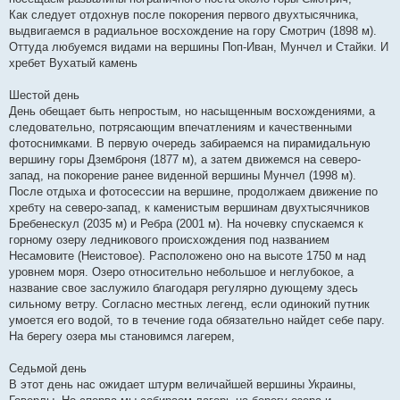
Как следует отдохнув после покорения первого двухтысячника,
выдвигаемся в радиальное восхождение на гору Смотрич (1898 м).
Оттуда любуемся видами на вершины Поп-Иван, Мунчел и Стайки. И
хребет Вухатый камень
Шестой день
День обещает быть непростым, но насыщенным восхождениями, а
следовательно, потрясающим впечатлениям и качественными
фотоснимками. В первую очередь забираемся на пирамидальную
вершину горы Дземброня (1877 м), а затем движемся на северо-
запад, на покорение ранее виденной вершины Мунчел (1998 м).
После отдыха и фотосессии на вершине, продолжаем движение по
хребту на северо-запад, к каменистым вершинам двухтысячников
Бребенескул (2035 м) и Ребра (2001 м). На ночевку спускаемся к
горному озеру ледникового происхождения под названием
Несамовите (Неистовое). Расположено оно на высоте 1750 м над
уровнем моря. Озеро относительно небольшое и неглубокое, а
название свое заслужило благодаря регулярно дующему здесь
сильному ветру. Согласно местных легенд, если одинокий путник
умоется его водой, то в течение года обязательно найдет себе пару.
На берегу озера мы становимся лагерем,
Седьмой день
В этот день нас ожидает штурм величайшей вершины Украины,