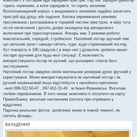
комплекті з ліхтарем йде зарядний пристрій. Під час зарядки ідикатор
горить червоним, а коли зарядився, то горить зеленим.
Вологозахищений корпус з анодованого алюмінію надійно захистить
пристрій від дощу або падіння. Кнопка перемикання режимів
прогумована і розташована в торцевій частині пристрою, в міру туга
після натискання і досить добре захищена від випадкового
включення при транспортуванні. Фонарь має 3 режими роботи:
максилальний, середній, стробоскоп. Налобний ліхтар зручний тим,
що звільняє руки і завжди світить туди, куди спрямований погляд.
Кут повороту в 180 градусів ( в верх-низ ) дозволяє зробити нахил
ліхтаря зручним для будь-якої ситуації. Є можливість
використовувати ліхтар як ручний, що розширює спектр його
застосування.
Налобний ліхтар завдяки своїм маленьким розмірам дуже зручний у
користуванні. Може використовуватися як налобний ліхтар і як
ручний кишеньковий якщо відстебнути з налобного кріплення.
--моб 099-322-50-47 , 097-651-31-40 . м.Івано-Франківськ. Висилаю
любим перевізником. В кого немає можливості оплатити на карту
ПриватБанка, висилаю наложеним (оплата при отриманні у
відділенні.
Парочка реальних фоток, зроблених мною в повній темноті, як
світить фонарь:
ВКЛАДЕННЯ