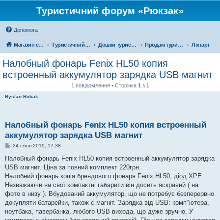
Туристичний форум «Рюкзак»
Допомога
Магазин спорядження
Туристичний форум «Рюкзак»
Дошки туристичних оголошень
Продам туристичне спорядження
Ліхтарі
Налобный фонарь Fenix HL50 копия
встроенный аккумулятор зарядка USB магнит
1 повідомлення • Сторінка
1
з
1
Ryslan Rubak
Налобный фонарь Fenix HL50 копия встроенный
аккумулятор зарядка USB магнит
П
24 січня 2019, 17:38
о
в
Налобный фонарь Fenix HL50 копия встроенный аккумулятор зарядка
і
USB магнит. Ціна за повний комплект 220грн.
д
о
Налобний фонарь копія брендового фонаря Fenix HL50, діод XPE.
м
Незважаючи на свої компактні габарити він досить яскравий ( на
л
е
фото в низу ). Вбудований аккумулятор, що не потребує безперервно
н
докупляти батарейки, також є магніт. Зарядка від USB: комп"ютера,
н
я
ноутбака, павербанка, любого USB вихода, що дуже зручно, У