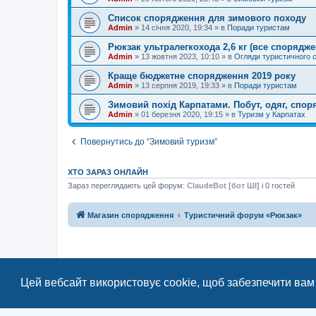
Список спорядження для зимового походу
Admin
»
14 січня 2020, 19:34
» в
Поради туристам
Рюкзак ультралегкохода 2,6 кг (все спорядже
Admin
»
13 жовтня 2023, 10:10
» в
Огляди туристичного 
Краще бюджетне спорядження 2019 року
Admin
»
13 серпня 2019, 19:33
» в
Поради туристам
Зимовий похід Карпатами. Побут, одяг, спо
Admin
»
01 березня 2020, 19:15
» в
Туризм у Карпатах
Повернутись до “Зимовий туризм”
ХТО ЗАРАЗ ОНЛАЙН
Зараз переглядають цей форум:
ClaudeBot [бот ШІ]
і 0 гостей
Магазин спорядження
Туристичний форум «Рюкзак»
Цей вебсайт використовує cookie, щоб забезпечити вам