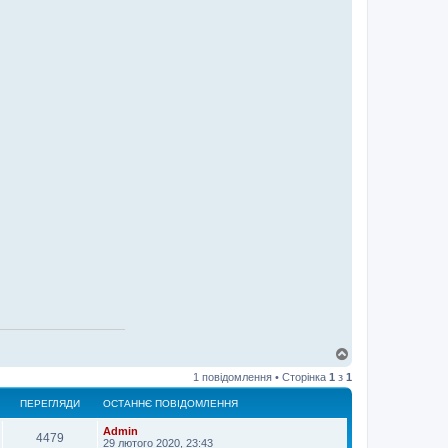
Д
о
1 повідомлення • Сторінка
1
з
1
г
о
ПЕРЕГЛЯДИ
ОСТАННЄ ПОВІДОМЛЕННЯ
р
и
Admin
4479
29 лютого 2020, 23:43