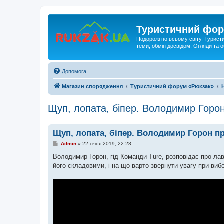
Туристичний фор
Подорожі по всьому світу. Турист
теми, обмін досвідом. Огляди та
Допомога
Магазин спорядження
Туристичний форум «Рюкзак»
Щуп, лопата, біпер. Володимир Горо
Щуп, лопата, біпер. Володимир Горон п
П
Admin
»
22 січня 2019, 22:28
о
в
Володимир Горон, гід Команди Ture, розповідає про ла
і
його складовими, і на що варто звернути увагу при виб
д
о
м
л
е
н
н
я