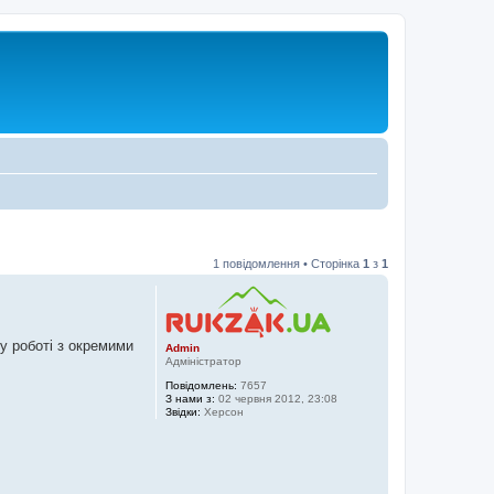
1 повідомлення • Сторінка
1
з
1
у роботі з окремими
Admin
Адміністратор
Повідомлень:
7657
З нами з:
02 червня 2012, 23:08
Звідки:
Херсон