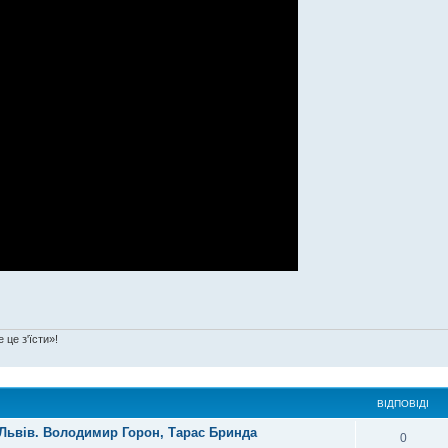
 це з'їсти»!
ВІДПОВІДІ
, Львів. Володимир Горон, Тарас Бринда
0