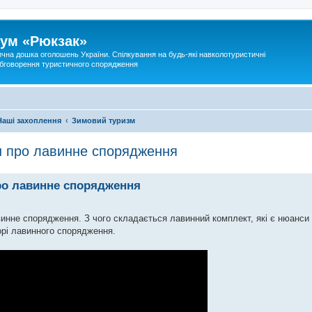
ум «Рюкзак»
ична дошка оголошень України. Спілкування на будь-які навколотуристичні
 обговорення туристичного спорядження
Наші захоплення
Зимовий туризм
н про лавинне спорядження
ро лавинне спорядження
винне спорядження. З чого складається лавинний комплект, які є нюанси 
орі лавинного спорядження.