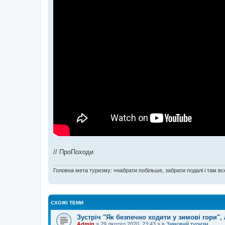
// ПроПоходи
Головна мета туризму: «набрати побільше, забрати подалі і там все
СХОЖІ ТЕМИ
Зустріч "Як безпечно ходити у зимові гори"
Admin
»
29 лютого 2020, 23:43
» в
Зимовий туризм