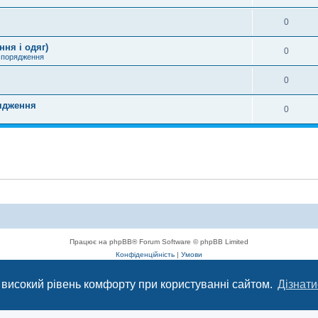
0
ння і одяг)
0
спорядження
0
рядження
0
Працює на phpBB® Forum Software © phpBB Limited
Конфіденційність
|
Умови
 високий рівень комфорту при користуванні сайтом.
Дізнати