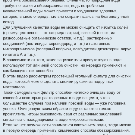
проблема обезвоживания решена. Очень часто природная вода
требует очистки и обеззараживания, ведь потребление
некачественной воды может привести к ухудшению здоровья,
которое, в свою очередь, сильно сократит шансы на благополучный
исход.
Для улучшения качества воды ее можно очищать от избытка солей
(преимущественно — от хлорида натрия), взвесей (песок, ил,
разнообразные органические остатки, и т.д.), растворенных
соединений (пестициды, сероводород и т.д.) и патогенных
микроорганизмов (холерный вибрион, возбудители дизентерии, вирус
гепатита А и т.д.).
В зависимости от того, какие загрязнители присутствуют в воде,
используют тот или иной способ очистки, но нередко применяют и
комбинацию этих способов.
В этом видео рассмотрим простейший угольный фильтр для очистки
воды, который можно сделать своими руками из подручных
материалов.
Такой самодельный фильтр способен неплохо очищать воду от
взвесей и некоторых растворенных в воде веществ, что в
большинстве случаев при наличии пресной воды — уже половина
успеха. Очищенную таким образом воду останется только
прокипятить, чтобы обезопасить себя от различных заболеваний,
связанных с находящимися в воде микроорганизмами.
Если же нет возможности заниматься кипячением воды, тогда можно
в первую очередь применить химические способы обеззараживания,