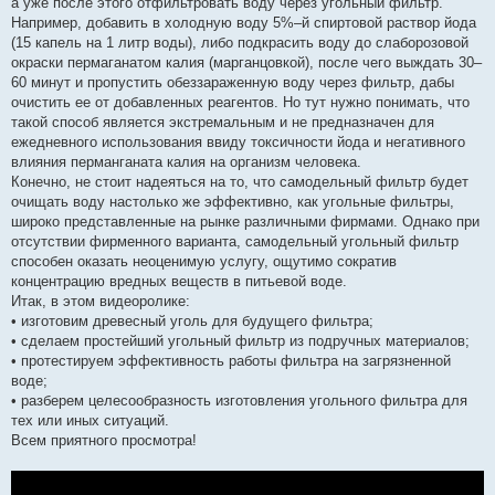
а уже после этого отфильтровать воду через угольный фильтр.
Например, добавить в холодную воду 5%–й спиртовой раствор йода
(15 капель на 1 литр воды), либо подкрасить воду до слаборозовой
окраски пермаганатом калия (марганцовкой), после чего выждать 30–
60 минут и пропустить обеззараженную воду через фильтр, дабы
очистить ее от добавленных реагентов. Но тут нужно понимать, что
такой способ является экстремальным и не предназначен для
ежедневного использования ввиду токсичности йода и негативного
влияния перманганата калия на организм человека.
Конечно, не стоит надеяться на то, что самодельный фильтр будет
очищать воду настолько же эффективно, как угольные фильтры,
широко представленные на рынке различными фирмами. Однако при
отсутствии фирменного варианта, самодельный угольный фильтр
способен оказать неоценимую услугу, ощутимо сократив
концентрацию вредных веществ в питьевой воде.
Итак, в этом видеоролике:
• изготовим древесный уголь для будущего фильтра;
• сделаем простейший угольный фильтр из подручных материалов;
• протестируем эффективность работы фильтра на загрязненной
воде;
• разберем целесообразность изготовления угольного фильтра для
тех или иных ситуаций.
Всем приятного просмотра!