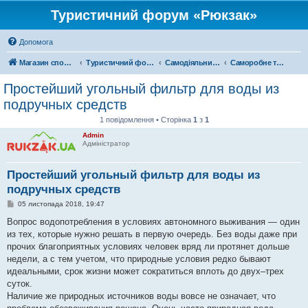
Туристичний форум «Рюкзак»
Допомога
Магазин спорядження
Туристичний форум «Рюкзак»
Самодіяльний туризм
Саморобне туристичне спорядження
Простейший угольный фильтр для воды из
подручных средств
1 повідомлення • Сторінка
1
з
1
Admin
Адміністратор
Простейший угольный фильтр для воды из
подручных средств
П
05 листопада 2018, 19:47
о
в
Вопрос водопотребления в условиях автономного выживания — один
і
из тех, которые нужно решать в первую очередь. Без воды даже при
д
о
прочих благоприятных условиях человек вряд ли протянет дольше
м
недели, а с тем учетом, что природные условия редко бывают
л
е
идеальными, срок жизни может сократиться вплоть до двух–трех
н
суток.
н
я
Наличие же природных источников воды вовсе не означает, что