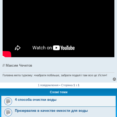
// Максим Чечетов
Головна мета туризму: «набрати побільше, забрати подалі і там все це з'їсти»!
1 повідомлення • Сторінка
1
з
1
Схожі теми
4 способа очистки воды
Презерватив в качестве емкости для воды