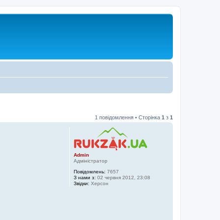
1 повідомлення • Сторінка
1
з
1
Admin
Адміністратор
Повідомлень:
7657
З нами з:
02 червня 2012, 23:08
Звідки:
Херсон