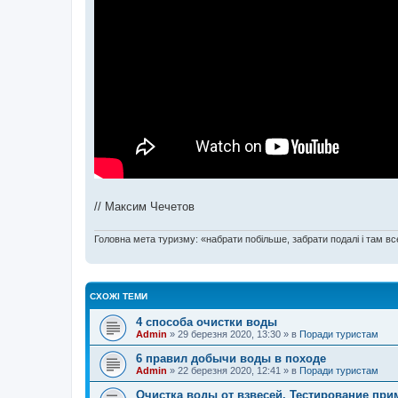
// Максим Чечетов
Головна мета туризму: «набрати побільше, забрати подалі і там все
СХОЖІ ТЕМИ
4 способа очистки воды
Admin
»
29 березня 2020, 13:30
» в
Поради туристам
6 правил добычи воды в походе
Admin
»
22 березня 2020, 12:41
» в
Поради туристам
Очистка воды от взвесей. Тестирование пр