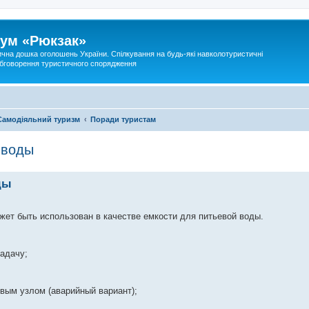
ум «Рюкзак»
ична дошка оголошень України. Спілкування на будь-які навколотуристичні
 обговорення туристичного спорядження
Самодіяльний туризм
Поради туристам
 воды
ды
жет быть использован в качестве емкости для питьевой воды.
задачу;
овым узлом (аварийный вариант);