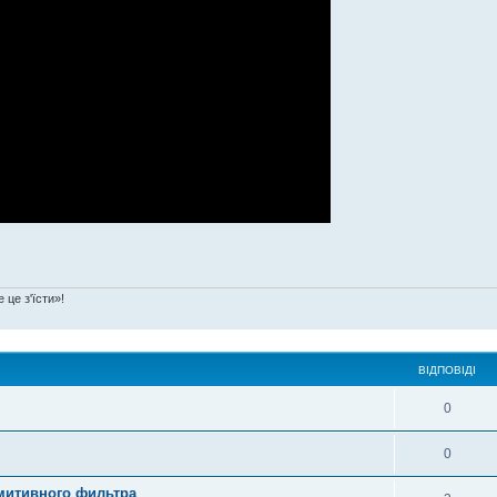
 це з'їсти»!
ВІДПОВІДІ
0
0
имитивного фильтра