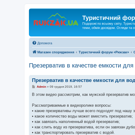
Туристичний фор
Подорожі по всьому світу. Турист
теми, обмін досвідом. Огляди та
Допомога
Магазин спорядження
Туристичний форум «Рюкзак»
Презерватив в качестве емкости для
Презерватив в качестве емкости для во
П
Admin
»
09 грудня 2019, 16:57
о
в
В этом видео рассмотрим, как мужской презерватив мо
і
д
о
Рассматриваемые в видеоролике вопросы:
м
• какие презервативы лучше всего подходят под нашу 
л
е
• какое количество воды может вместить презерватив;
н
• как завязать наполненный водой презерватив;
н
я
• как слить воду из презерватива, если он завязан дуб
• как транспортировать презерватив с водой.