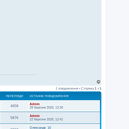
Д
о
1 повідомлення • Сторінка
1
з
1
г
о
ПЕРЕГЛЯДИ
ОСТАННЄ ПОВІДОМЛЕННЯ
р
и
Admin
4958
29 березня 2020, 13:30
Admin
5876
22 березня 2020, 12:41
Олександр_10