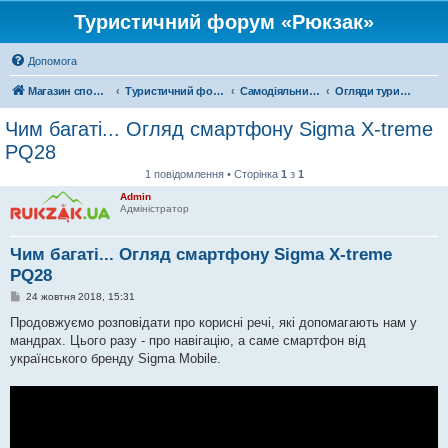
Туристичний форум «Рюкзак»
Допомога
Магазин спорядження
Туристичний форум «Рюкзак»
Самодіяльний туризм
Огляди туристичного спорядження
Чим багаті... Огляд смартфону Sigma X-treme
PQ28
1 повідомлення • Сторінка
1
з
1
Admin
Адміністратор
Чим багаті... Огляд смартфону Sigma X-treme
PQ28
П
24 жовтня 2018, 15:31
о
в
Продовжуємо розповідати про корисні речі, які допомагають нам у
і
мандрах. Цього разу - про навігацію, а саме смартфон від
д
о
українського бренду Sigma Mobile.
м
л
е
н
н
я