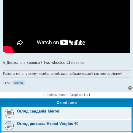
// Двоколісні хроніки / Two-wheeled Chronicles
Головна мета туризму: «набрати побільше, забрати подалі і там все це з'їсти»!
Теги:
Sigma
1 повідомлення • Сторінка
1
з
1
Схожі теми
Огляд сандалів Merrell
Огляд рюкзака Exped Verglas 40