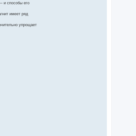
— и способы его
агнит имеет ряд
начительно упрощает