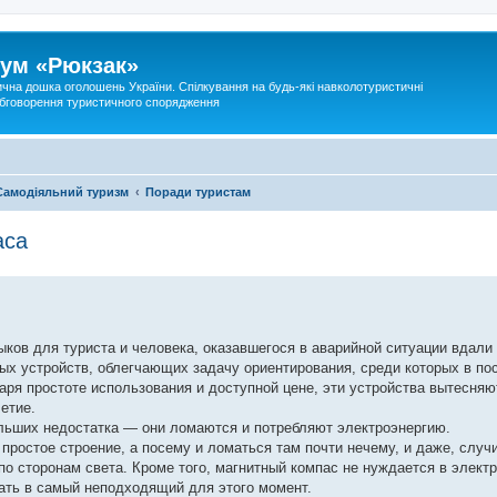
ум «Рюкзак»
ична дошка оголошень України. Спілкування на будь-які навколотуристичні
 обговорення туристичного спорядження
Самодіяльний туризм
Поради туристам
аса
ков для туриста и человека, оказавшегося в аварийной ситуации вдали 
х устройств, облегчающих задачу ориентирования, среди которых в по
ря простоте использования и доступной цене, эти устройства вытесняю
етие.
ольших недостатка — они ломаются и потребляют электроэнергию.
простое строение, а посему и ломаться там почти нечему, и даже, случ
о сторонам света. Кроме того, магнитный компас не нуждается в электр
тать в самый неподходящий для этого момент.