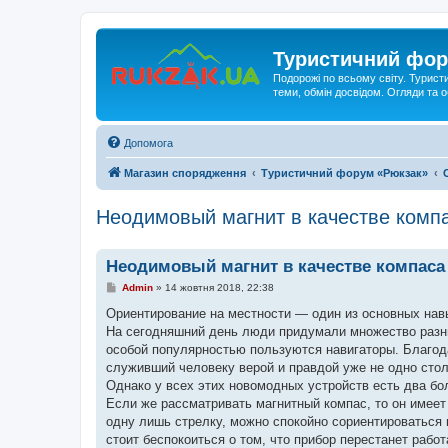
Туристичний фор
Подорожі по всьому світу. Турист
теми, обмін досвідом. Огляди та
Допомога
Магазин спорядження
Туристичний форум «Рюкзак»
Неодимовый магнит в качестве комп
Неодимовый магнит в качестве компаса
П
Admin
»
14 жовтня 2018, 22:38
о
в
Ориентирование на местности — один из основных навы
і
На сегодняшний день люди придумали множество разны
д
о
особой популярностью пользуются навигаторы. Благода
м
служивший человеку верой и правдой уже не одно стол
л
е
Однако у всех этих новомодных устройств есть два б
н
Если же рассматривать магнитный компас, то он имеет 
н
я
одну лишь стрелку, можно спокойно сориентироваться п
стоит беспокоиться о том, что прибор перестанет рабо