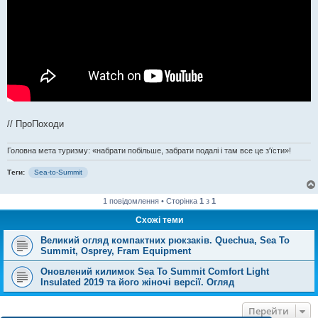
// ПроПоходи
Головна мета туризму: «набрати побільше, забрати подалі і там все це з'їсти»!
Теги:
Sea-to-Summit
1 повідомлення • Сторінка
1
з
1
Схожі теми
Великий огляд компактних рюкзаків. Quechua, Sea To
Summit, Osprey, Fram Equipment
Оновлений килимок Sea To Summit Comfort Light
Insulated 2019 та його жіночі версії. Огляд
Перейти