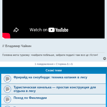
// Владимир Чайкин
Головна мета туризму: «набрати побільше, забрати подалі і там все це з'їсти»!
1 повідомлення • Сторінка
1
з
1
Схожі теми
Фрирайд на сноуборде: техника катания в лесу
Туристическая качелька — простая конструкция для
отдыха в лесу
Поход по Финляндии