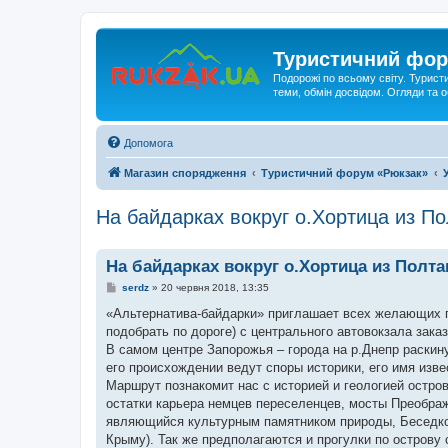
Туристичний фор
Подорожі по всьому світу. Турист
теми, обмін досвідом. Огляди та
Допомога
Магазин спорядження
Туристичний форум «Рюкзак»
На байдарках вокруг о.Хортица из П
На байдарках вокруг о.Хортица из Полт
П
serdz
»
20 червня 2018, 13:35
о
в
«Альтернатива-байдарки» приглашает всех желающих п
і
подобрать по дороге) с центрального автовокзала зака
д
о
В самом центре Запорожья – города на р.Днепр раскину
м
его происхождении ведут споры историки, его имя изве
л
е
Маршрут познакомит нас с историей и геологией остро
н
остатки карьера немцев переселенцев, мосты Преображ
н
я
являющийся культурным памятником природы, Беседкой
Крыму). Так же предполагаются и прогулки по острову