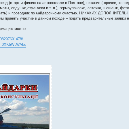
 (старт и финиш на автовокзале в Полтаве), питание (горячее, холод
маты, сидушки,стульчики и т. п.), гермоупаковки, аптечка, шашлык, фото
слушать) и проводник по байдарочному счастью. НИКАКИХ ДОПОЛНИТЕ
м принять участие в данном походе – подать предварительные заявки 
ормацию можно:
408297691478/
 ... 0XK5WLWAkq