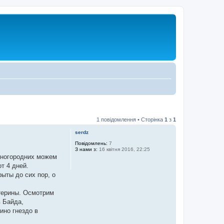
1 повідомлення • Сторінка
1
з
1
serdz
Повідомлень:
7
З нами з:
16 квітня 2016, 22:25
иногородних можем
т 4 дней.
ыты до сих пор, о
атерины. Осмотрим
в Байда,
ино гнездо в