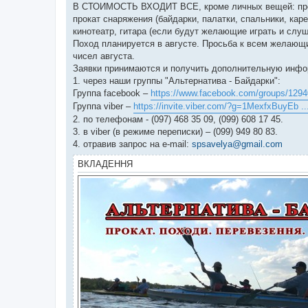
В СТОИМОСТЬ ВХОДИТ ВСЕ, кроме личных вещей: проезд
прокат снаряжения (байдарки, палатки, спальники, каре
кинотеатр, гитара (если будут желающие играть и 
Поход планируется в августе. Просьба к всем желающи
чисел августа.
Заявки принимаются и получить дополнительную инф
1. через наши группы "Альтернатива - Байдарки":
Группа facebook –
https://www.facebook.com/groups/129
Группа viber –
https://invite.viber.com/?g=1MexfxBuyEb
2. по телефонам - ‎(097) 468 35 09, ‎(099) 608 17 45.
3. в viber (в режиме переписки) – (099) 949 80 83.
4. отравив запрос на e-mail:
spsavelya@gmail.com
ВКЛАДЕННЯ