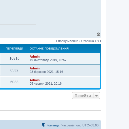
Д
о
1 повідомлення • Сторінка
1
з
1
г
о
ПЕРЕГЛЯДИ
ОСТАННЄ ПОВІДОМЛЕННЯ
р
и
Admin
10316
19 листопада 2019, 15:57
Admin
6532
23 березня 2021, 15:16
Admin
6033
05 червня 2021, 20:18
Перейти
Команда
Часовий пояс
UTC+03:00