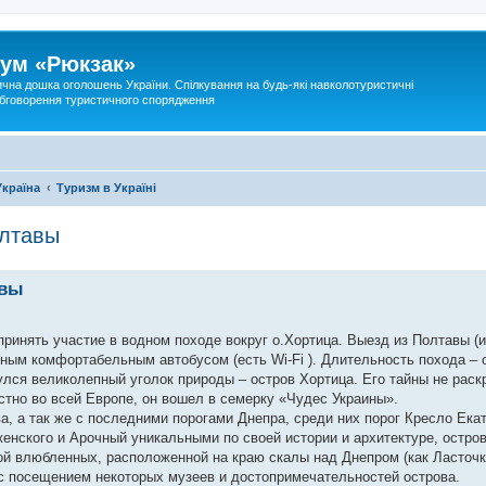
ум «Рюкзак»
ична дошка оголошень України. Спілкування на будь-які навколотуристичні
 обговорення туристичного спорядження
Україна
Туризм в Україні
олтавы
авы
ринять участие в водном походе вокруг о.Хортица. Выезд из Полтавы (
зным комфортабельным автобусом (есть Wi-Fi ). Длительность похода – о
лся великолепный уголок природы – остров Хортица. Его тайны не раскр
стно во всей Европе, он вошел в семерку «Чудес Украины».
ва, а так же с последними порогами Днепра, среди них порог Кресло Ек
енского и Арочный уникальными по своей истории и архитектуре, остро
 влюбленных, расположенной на краю скалы над Днепром (как Ласточк
 с посещением некоторых музеев и достопримечательностей острова.