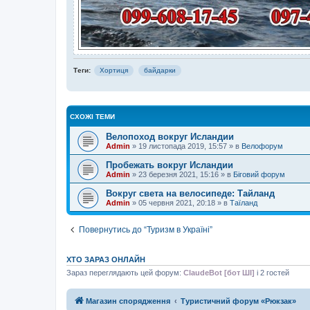
Теги:
Хортиця
байдарки
СХОЖІ ТЕМИ
Велопоход вокруг Исландии
Admin
»
19 листопада 2019, 15:57
» в
Велофорум
Пробежать вокруг Исландии
Admin
»
23 березня 2021, 15:16
» в
Біговий форум
Вокруг света на велосипеде: Тайланд
Admin
»
05 червня 2021, 20:18
» в
Таїланд
Повернутись до “Туризм в Україні”
ХТО ЗАРАЗ ОНЛАЙН
Зараз переглядають цей форум:
ClaudeBot [бот ШІ]
і 2 гостей
Магазин спорядження
Туристичний форум «Рюкзак»