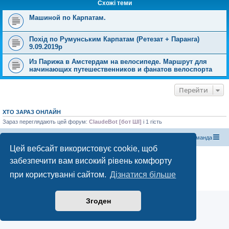
Схожі теми
Машиной по Карпатам.
Похід по Румунським Карпатам (Ретезат + Паранга)
9.09.2019р
Из Парижа в Амстердам на велосипеде. Маршрут для
начинающих путешественников и фанатов велоспорта
Перейти
ХТО ЗАРАЗ ОНЛАЙН
Зараз переглядають цей форум:
ClaudeBot [бот ШІ]
і 1 гість
Магазин спорядження
Туристичний форум «Рюкзак»
Команда
Цей вебсайт використовує cookie, щоб
Працює на phpBB® Forum Software © phpBB Limited
забезпечити вам високий рівень комфорту
Конфіденційність
|
Умови
при користуванні сайтом.
Дізнатися більше
Згоден