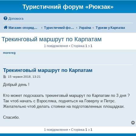
Туристичний форум «Рюкзак»
Допомога
Магазин спорядження
Туристичний форум «Рюкзак»
Україна
Туризм у Карпатах
Трекинговый маршрут по Карпатам
1 повідомлення • Сторінка
1
з
1
morereg
Трекинговый маршрут по Карпатам
П
15 червня 2018, 13:21
о
в
Добрый день !
і
д
о
Кто может подсказать трекинговый маршрут по Карпатам по 3 дня ?
м
Так чтоб начать с Взросляка, подняться на Говерлу и Петрс.
л
е
Желательно чтоб делать стоянки на подготовленных площадках.
н
н
я
Спасибо.
1 повідомлення • Сторінка
1
з
1