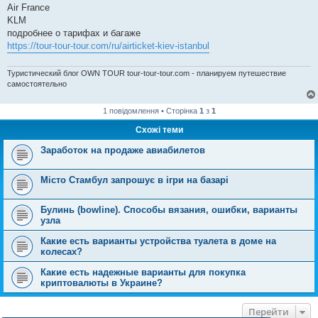
Air France
KLM
подробнее о тарифах и багаже
https://tour-tour-tour.com/ru/airticket-kiev-istanbul
Туристический блог OWN TOUR tour-tour-tour.com - планируем путешествие
самостоятельно
1 повідомлення • Сторінка
1
з
1
Схожі теми
Заработок на продаже авиабилетов
Місто Стамбул запрошує в ігри на базарі
Булинь (bowline). Способы вязания, ошибки, варианты
узла
Какие есть варианты устройства туалета в доме на
колесах?
Какие есть надежные варианты для покупка
криптовалюты в Украине?
Перейти