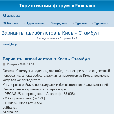
Туристичний форум «Рюкзак»
Допомога
Магазин спорядження
Туристичний форум «Рюкзак»
Закордонний туризм
Туризм в Азії
Туреччина
Варианты авиабилетов в Киев - Стамбул
1 повідомлення • Сторінка
1
з
1
travel_blog
Варианты авиабилетов в Киев - Стамбул
П
13 червня 2018, 17:39
о
в
Обожаю Стамбул и надеюсь, что найдется вскоре более бюджетный
і
перевозчик, а пока собрала варианты перелетов из Киева, возможно,
д
о
кому так же пригодится:
м
Регулярные рейсы с пересадками и без выполняют 7 авиакомпаний.
л
е
Оптимальные варианты - это первые три.
н
- PEGASUS с пересадкой в Анкаре (от 83,99$)
н
я
- МАУ прямой рейс (от 121$)
- Turkish Airlines (от 205$)
Lufthansa
Azerbaijan