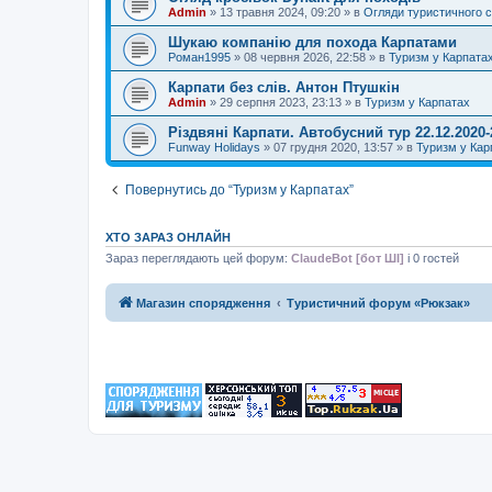
Admin
»
13 травня 2024, 09:20
» в
Огляди туристичного 
Шукаю компанію для похода Карпатами
Роман1995
»
08 червня 2026, 22:58
» в
Туризм у Карпата
Карпати без слів. Антон Птушкін
Admin
»
29 серпня 2023, 23:13
» в
Туризм у Карпатах
Різдвяні Карпати. Автобусний тур 22.12.2020-
Funway Holidays
»
07 грудня 2020, 13:57
» в
Туризм у Кар
Повернутись до “Туризм у Карпатах”
ХТО ЗАРАЗ ОНЛАЙН
Зараз переглядають цей форум:
ClaudeBot [бот ШІ]
і 0 гостей
Магазин спорядження
Туристичний форум «Рюкзак»