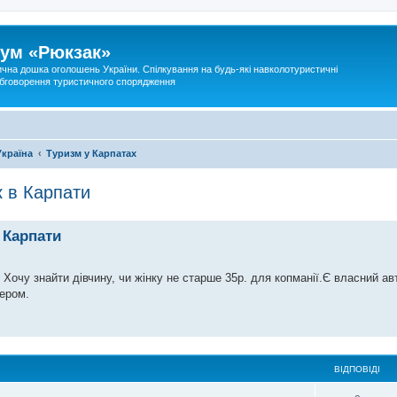
ум «Рюкзак»
ична дошка оголошень України. Спілкування на будь-які навколотуристичні
 обговорення туристичного спорядження
Україна
Туризм у Карпатах
к в Карпати
 Карпати
 Хочу знайти дівчину, чи жінку не старше 35р. для копманії.Є власний ав
тером.
ВІДПОВІДІ