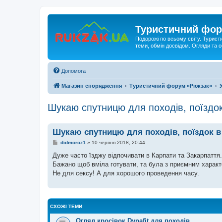
Туристичний фор
Подорожі по всьому світу. Турист
теми, обмін досвідом. Огляди та
Допомога
Магазин спорядження
Туристичний форум «Рюкзак»
Шукаю спутницю для походів, поїздо
Шукаю спутницю для походів, поїздок в
П
didmoroz1
»
10 червня 2018, 20:44
о
в
Дуже часто їзджу відпочивати в Карпати та Закарпаття.
і
Бажано щоб вміла готувати, та була з приємним харак
д
о
Не для сексу! А для хорошого проведення часу.
м
л
е
н
н
СХОЖІ ТЕМИ
я
Огляд кросівок Dynafit для походів