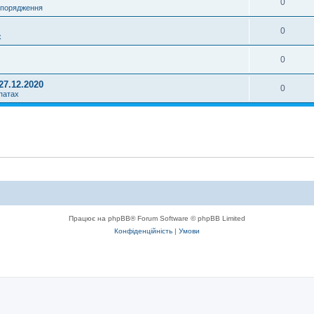
0
спорядження
0
х
0
27.12.2020
0
патах
Працює на phpBB® Forum Software © phpBB Limited
Конфіденційність
|
Умови