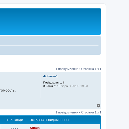
1 повідомлення • Сторінка
1
з
1
didmoroz1
Повідомлень:
3
З нами з:
10 червня 2018, 19:23
томобіль.
Д
о
1 повідомлення • Сторінка
1
з
1
г
о
ПЕРЕГЛЯДИ
ОСТАННЄ ПОВІДОМЛЕННЯ
р
и
Admin