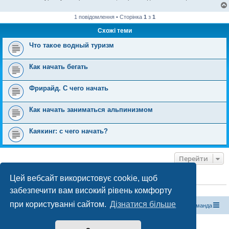
1 повідомлення • Сторінка
1
з
1
Схожі теми
Что такое водный туризм
Как начать бегать
Фрирайд. С чего начать
Как начать заниматься альпинизмом
Каякинг: с чего начать?
Перейти
Цей вебсайт використовує cookie, щоб
ХТО ЗАРАЗ ОНЛАЙН
забезпечити вам високий рівень комфорту
Зараз переглядають цей форум:
ClaudeBot [бот ШІ]
і 0 гостей
при користуванні сайтом.
Дізнатися більше
Магазин спорядження
Туристичний форум «Рюкзак»
Команда
Працює на phpBB® Forum Software © phpBB Limited