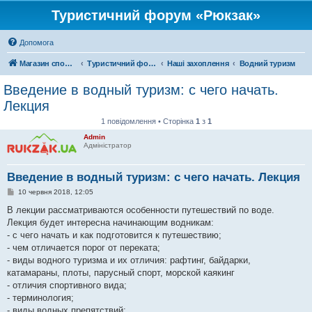
Туристичний форум «Рюкзак»
Допомога
Магазин спорядження
Туристичний форум «Рюкзак»
Наші захоплення
Водний туризм
Введение в водный туризм: с чего начать.
Лекция
1 повідомлення • Сторінка
1
з
1
Admin
Адміністратор
Введение в водный туризм: с чего начать. Лекция
П
10 червня 2018, 12:05
о
в
В лекции рассматриваются особенности путешествий по воде.
і
Лекция будет интересна начинающим водникам:
д
о
- с чего начать и как подготовится к путешествию;
м
- чем отличается порог от переката;
л
е
- виды водного туризма и их отличия: рафтинг, байдарки,
н
катамараны, плоты, парусный спорт, морской каякинг
н
я
- отличия спортивного вида;
- терминология;
- виды водных препятствий;