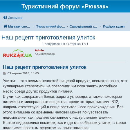
Туристичний форум «Рюкзак»
Допомога
Магазин спорядження
Туристичний форум «Рюкзак»
Самодіяльний туризм
Похідна кухня
Наш рецепт приготовления улиток
1 повідомлення • Сторінка
1
з
1
Admin
Адміністратор
Наш рецепт приготовления улиток
П
03 червня 2018, 14:05
о
в
Улитки — это весьма неплохой пищевой продукт, несмотря на то, что
і
кулинарные стереотипы не позволили им пока занять достойное
д
о
место среди других продуктов питания.
м
В улитках содержатся белки, жиры и углеводы, а также некоторые
л
е
витамины и минеральные вещества, среди которых витамин В12,
н
напрочь отсутствующий в пище растительного происхождения. Без
н
я
этого витамина со временем человек может почувствовать
недомогание, как правило связанное с наступлением анемии.
В этом видеоролике покажем, как и где мы собираем улиток, а также
поделимся простым рецептом их приготовления.