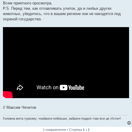
Всем приятного просмотра.
P.S. Перед тем, как отлавливать улиток, да и любых других
животных, убедитесь, что в вашем регионе они не находятся под
охраной государства.
// Максим Чечетов
Головна мета туризму: «набрати побільше, забрати подалі і там все це з'їсти»!
1 повідомлення • Сторінка
1
з
1