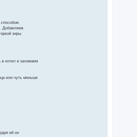
 способом.
й. Добавляем
горкой зиры.
 в котел и заливаем
рца или чуть меньше
даря ей он