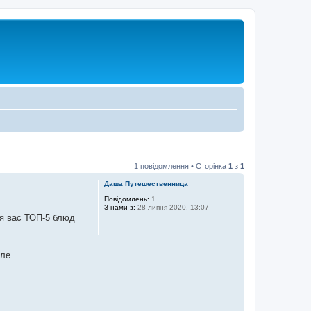
1 повідомлення • Сторінка
1
з
1
Даша Путешественница
Повідомлень:
1
З нами з:
28 липня 2020, 13:07
я вас ТОП-5 блюд
ле.