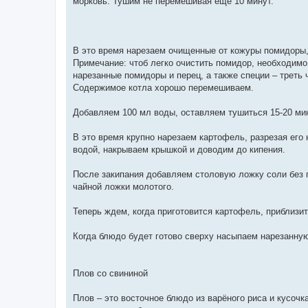
морковь. Тушим не перемешивая еще 10 минут.
В это время нарезаем очищенные от кожуры помидоры,
Примечание: чтоб легко очистить помидор, необходимо
нарезанные помидоры и перец, а также специи – треть 
Содержимое котла хорошо перемешиваем.
Добавляем 100 мл воды, оставляем тушиться 15-20 мин
В это время крупно нарезаем картофель, разрезая его
водой, накрываем крышкой и доводим до кипения.
После закипания добавляем столовую ложку соли без г
чайной ложки молотого.
Теперь ждем, когда приготовится картофель, приблизит
Когда блюдо будет готово сверху насыпаем нарезанну
Плов со свининой
Плов – это восточное блюдо из варёного риса и кусочк