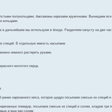
олстыми полукольцами, баклажаны нарезаем кружочками. Вычищаем все 
м кольцами.
ые в дальнейшем мы используем в блюде. Разделяем капусту на две час
из специй. В отдельную емкость насыпаем:
 можно немного растереть руками.
красного молотого перца.
в.
 ранее нарезанного мяса, которое щедро посыпаем смесью из специй и
арезанных помидор, посыпаем смесью из специй и солим, кладем три 
овью и еще раз солим.