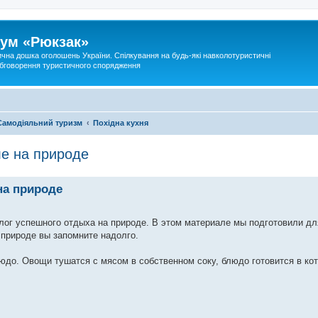
ум «Рюкзак»
ична дошка оголошень України. Спілкування на будь-які навколотуристичні
 обговорення туристичного спорядження
Самодіяльний туризм
Похідна кухня
ле на природе
на природе
лог успешного отдыха на природе. В этом материале мы подготовили дл
 природе вы запомните надолго.
юдо. Овощи тушатся с мясом в собственном соку, блюдо готовится в кот