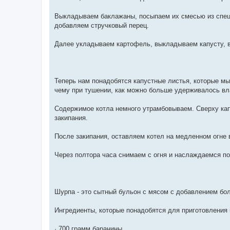
Выкладываем баклажаны, посыпаем их смесью из спец
добавляем стручковый перец.
Далее укладываем картофель, выкладываем капусту, в
Теперь нам понадобятся капустные листья, которые мы
чему при тушении, как можно больше удерживалось вл
Содержимое котла немного утрамбовываем. Сверху кап
закипания.
После закипания, оставляем котел на медленном огне 
Через полтора часа снимаем с огня и наслаждаемся 
Шурпа - это сытный бульон с мясом с добавлением бол
Ингредиенты, которые понадобятся для приготовления
· 700 грамм баранины.