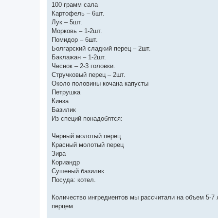
100 грамм сала
Картофель – 6шт.
Лук – 5шт.
Морковь – 1-2шт.
Помидор – 6шт.
Болгарский сладкий перец – 2шт.
Баклажан – 1-2шт.
Чеснок – 2-3 головки.
Стручковый перец – 2шт.
Около половины кочана капусты
Петрушка
Кинза
Базилик
Из специй понадобятся:
Черный молотый перец
Красный молотый перец
Зира
Кориандр
Сушеный базилик
Посуда: котел.
Количество ингредиентов мы рассчитали на объем 5-7 
перцем.