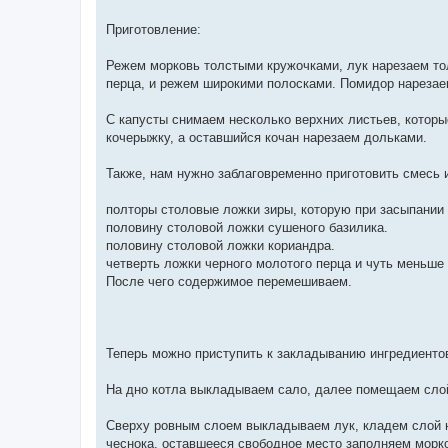
Приготовление:
Режем морковь толстыми кружочками, лук нарезаем т
перца, и режем широкими полосками. Помидор нарезае
С капусты снимаем несколько верхних листьев, котор
кочерыжку, а оставшийся кочан нарезаем дольками.
Также, нам нужно заблаговременно приготовить смесь 
полторы столовые ложки зиры, которую при засыпании
половину столовой ложки сушеного базилика.
половину столовой ложки кориандра.
четверть ложки черного молотого перца и чуть меньше 
После чего содержимое перемешиваем.
Теперь можно приступить к закладыванию ингредиенто
На дно котла выкладываем сало, далее помещаем слой
Сверху ровным слоем выкладываем лук, кладем слой н
чеснока, оставшееся свободное место заполняем морк