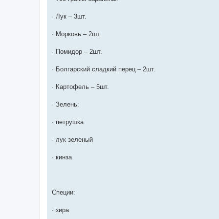
· Лук – 3шт.
· Морковь – 2шт.
· Помидор – 2шт.
· Болгарский сладкий перец – 2шт.
· Картофель – 5шт.
· Зелень:
· петрушка
· лук зеленый
· кинза
Специи:
· зира