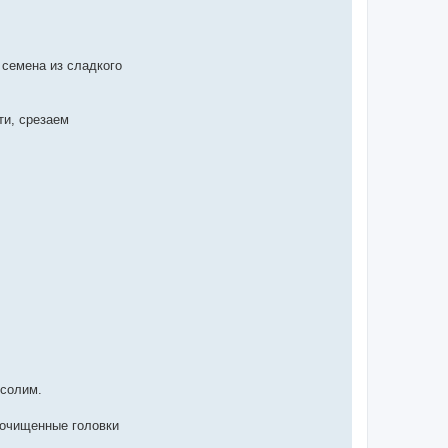
семена из сладкого
ти, срезаем
 солим.
почищенные головки