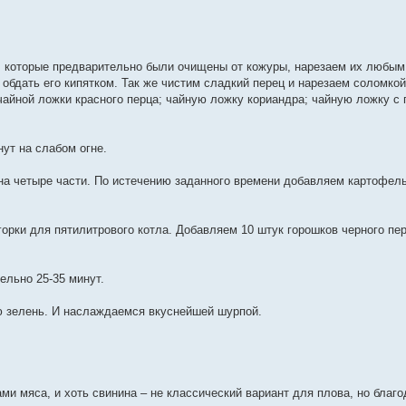
 которые предварительно были очищены от кожуры, нарезаем их любым
 обдать его кипятком. Так же чистим сладкий перец и нарезаем соломко
чайной ложки красного перца; чайную ложку кориандра; чайную ложку с 
ут на слабом огне.
 на четыре части. По истечению заданного времени добавляем картофель
орки для пятилитрового котла. Добавляем 10 штук горошков черного пе
ельно 25-35 минут.
ю зелень. И наслаждаемся вкуснейшей шурпой.
ами мяса, и хоть свинина – не классический вариант для плова, но благо