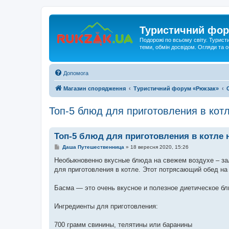
Туристичний фор
Подорожі по всьому світу. Турист
теми, обмін досвідом. Огляди та
Допомога
Магазин спорядження
Туристичний форум «Рюкзак»
Топ-5 блюд для приготовления в кот
Топ-5 блюд для приготовления в котле 
П
Даша Путешественница
»
18 вересня 2020, 15:26
о
в
Необыкновенно вкусные блюда на свежем воздухе – за
і
для приготовления в котле. Этот потрясающий обед на
д
о
м
Басма — это очень вкусное и полезное диетическое бл
л
е
н
Ингредиенты для приготовления:
н
я
700 грамм свинины, телятины или баранины