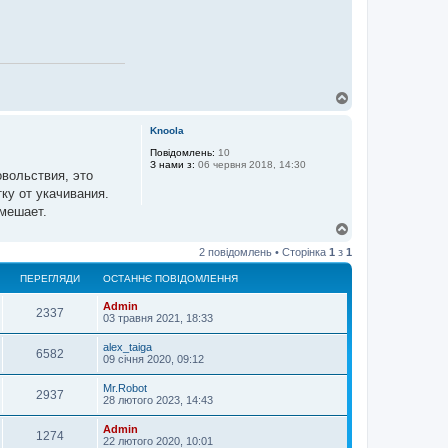
Д
о
г
Knoola
о
р
Повідомлень:
10
З нами з:
06 червня 2018, 14:30
и
вольствия, это
ку от укачивания.
мешает.
Д
о
2 повідомлень • Сторінка
1
з
1
г
о
ПЕРЕГЛЯДИ
ОСТАННЄ ПОВІДОМЛЕННЯ
р
и
Admin
2337
03 травня 2021, 18:33
alex_taiga
6582
09 січня 2020, 09:12
Mr.Robot
2937
28 лютого 2023, 14:43
Admin
1274
22 лютого 2020, 10:01