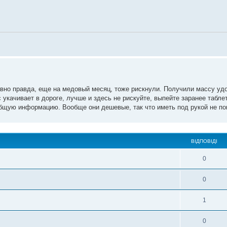
вно правда, еще на медовый месяц, тоже рискнули. Получили массу удо
 укачивает в дороге, лучше и здесь не рискуйте, выпейте заранее таблет
общую информацию. Вообще они дешевые, так что иметь под рукой не по
ВІДПОВІДІ
0
0
1
0