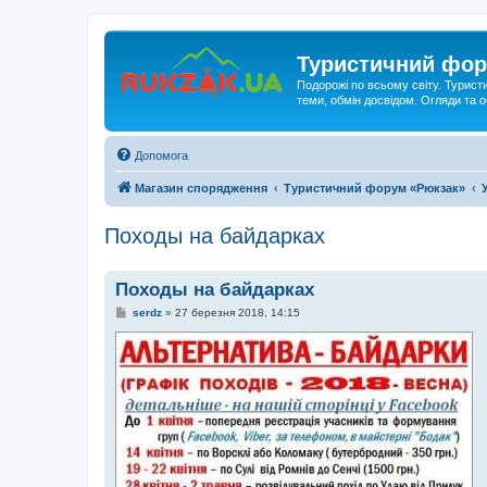
Туристичний фор
Подорожі по всьому світу. Турист
теми, обмін досвідом. Огляди та
Допомога
Магазин спорядження
Туристичний форум «Рюкзак»
Походы на байдарках
Походы на байдарках
П
serdz
»
27 березня 2018, 14:15
о
в
і
д
о
м
л
е
н
н
я