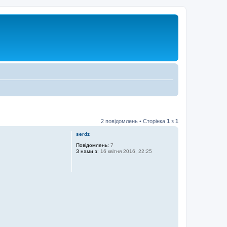
2 повідомлень • Сторінка
1
з
1
serdz
Повідомлень:
7
З нами з:
16 квітня 2016, 22:25