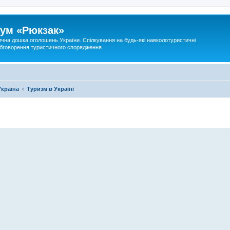
ум «Рюкзак»
ична дошка оголошень України. Спілкування на будь-які навколотуристичні
 обговорення туристичного спорядження
Україна
Туризм в Україні