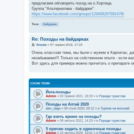
предлагаем обговорить поход на о.Хортица.
Группа "Альтернатива - байдарки":
https://www.facebook.com/groups/129408297691478/
Теги:
байдарки
Re: Походы на байдарках
П
Knoola
»
07 червня 2018, 17:25
о
в
Очень классная тема, мы были с мужем в Карпатах, да
і
незабываемо!!! Только на собственном опыте - если вас
д
о
Вот здесь для примера можно прочитать о препарате 
м
л
е
н
н
СХОЖІ ТЕМИ
я
Йога-походы
Admin
»
03 травня 2021, 18:33
» в
Поради туристам
Походы на Алтай 2020
alex_taiga
»
09 січня 2020, 09:12
» в
Туризм на московії
Где взять время на походы?
Admin
»
09 лютого 2022, 14:20
» в
Поради туристам
5 причин ходить в одиночные походы
Admin
»
22 лютого 2020, 10:01
» в
Поради туристам