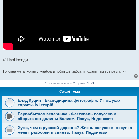
// ПроПоходи
Головна мета туризму: «набрати побільше, забрати подалі і там все це з'їсти»!
1 повідомлення • Сторінка
1
з
1
Схожі теми
Влад Куций - Експедиційна фотографія. У пошуках
справжніх історій
Первобытная вечеринка - Фестиваль папуасов и
аборигенов долины Балием. Папуа, Индонезия
Хуже, чем в русской деревне? Жизнь папуасов: покупка
жены, разборки и свиньи. Папуа, Индонезия