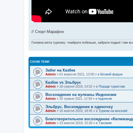
// Спорт-Марафон
Головна мета туризму: «набрати побільше, забрати подалі і там все
СХОЖІ ТЕМИ
Забег на Казбек
Admin
»
01 вересня 2021, 13:00
» в
Біговий форум
Казбек vs Эльбрус
Admin
»
18 серпня 2019, 14:02
» в
Поради туристам
Восхождение на вулканы Индонезии
Admin
»
20 травня 2021, 12:59
» в
Індонезія
Эльбрус. Восхождение в одиночку
Admin
»
16 жовтня 2019, 18:45
» в
Туризм на московії
Благотворительное восхождение «Килимандж
Admin
»
23 жовтня 2019, 15:26
» в
Танзанія