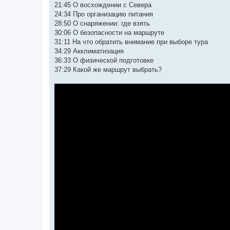
21:45 О восхождении с Севера
24:34 Про организацию питания
28:50 О снаряжении: где взять
30:06 О безопасности на маршруте
31:11 На что обратить внимание при выборе тура
34:29 Акклиматизация
36:33 О физической подготовке
37:29 Какой же маршрут выбрать?