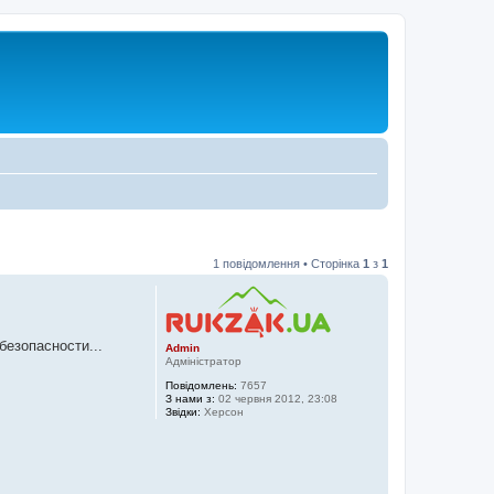
1 повідомлення • Сторінка
1
з
1
безопасности...
Admin
Адміністратор
Повідомлень:
7657
З нами з:
02 червня 2012, 23:08
Звідки:
Херсон