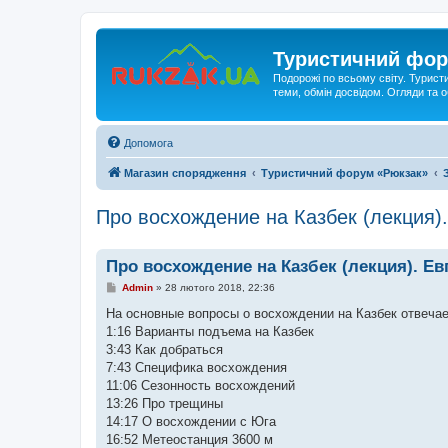
Туристичний фор
Подорожі по всьому світу. Турист
теми, обмін досвідом. Огляди та
Допомога
Магазин спорядження
Туристичний форум «Рюкзак»
Про восхождение на Казбек (лекция)
Про восхождение на Казбек (лекция). Е
П
Admin
»
28 лютого 2018, 22:36
о
в
На основные вопросы о восхождении на Казбек отвечае
і
1:16 Варианты подъема на Казбек
д
о
3:43 Как добраться
м
7:43 Специфика восхождения
л
е
11:06 Сезонность восхождений
н
13:26 Про трещины
н
я
14:17 О восхождении с Юга
16:52 Метеостанция 3600 м