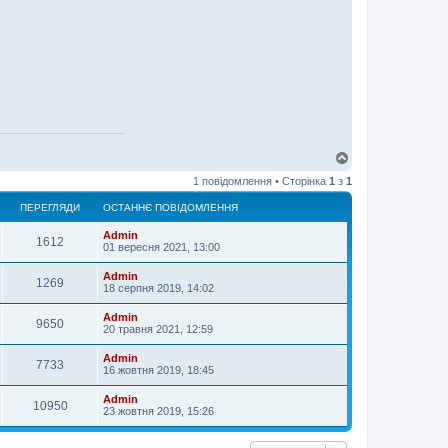
Д
о
1 повідомлення • Сторінка
1
з
1
г
о
ПЕРЕГЛЯДИ
ОСТАННЄ ПОВІДОМЛЕННЯ
р
и
Admin
1612
01 вересня 2021, 13:00
Admin
1269
18 серпня 2019, 14:02
Admin
9650
20 травня 2021, 12:59
Admin
7733
16 жовтня 2019, 18:45
Admin
10950
23 жовтня 2019, 15:26