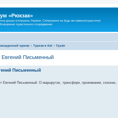
ум «Рюкзак»
ична дошка оголошень України. Спілкування на будь-які навколотуристичні
 обговорення туристичного спорядження
Закордонний туризм
Туризм в Азії
Грузія
. Евгений Письменный
вгений Письменный
т Евгений Письменный. О маршрутах, трансфере, проживании, сезонах, 