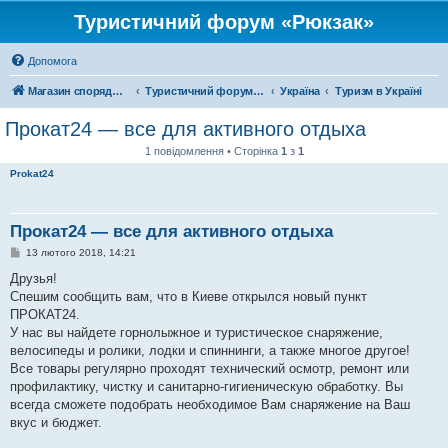
Туристичний форум «Рюкзак»
Допомога
Магазин спорядження
Туристичний форум «Рюкзак»
Україна
Туризм в Україні
Прокат24 — все для активного отдыха
1 повідомлення • Сторінка
1
з
1
Prokat24
Прокат24 — все для активного отдыха
П
13 лютого 2018, 14:21
о
в
Друзья!
і
Спешим сообщить вам, что в Киеве открылся новый пункт
д
о
ПРОКАТ24.
м
У нас вы найдете горнолыжное и туристическое снаряжение,
л
е
велосипеды и ролики, лодки и спиннинги, а также многое другое!
н
Все товары регулярно проходят технический осмотр, ремонт или
н
я
профилактику, чистку и санитарно-гигиеническую обработку. Вы
всегда сможете подобрать необходимое Вам снаряжение на Ваш
вкус и бюджет.