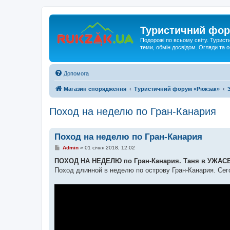
Туристичний фор
Подорожі по всьому світу. Турист
теми, обмін досвідом. Огляди та
Допомога
Магазин спорядження
Туристичний форум «Рюкзак»
Поход на неделю по Гран-Канария
Поход на неделю по Гран-Канария
П
Admin
»
01 січня 2018, 12:02
о
в
ПОХОД НА НЕДЕЛЮ по Гран-Канария. Таня в УЖАС
і
Поход длинной в неделю по острову Гран-Канария. Сего
д
о
м
л
е
н
н
я