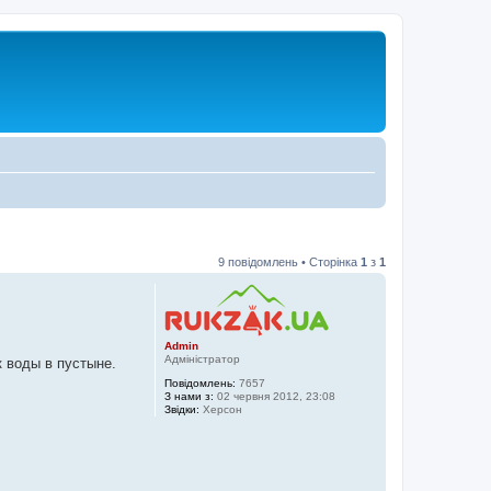
9 повідомлень • Сторінка
1
з
1
Admin
Адміністратор
к воды в пустыне.
Повідомлень:
7657
З нами з:
02 червня 2012, 23:08
Звідки:
Херсон