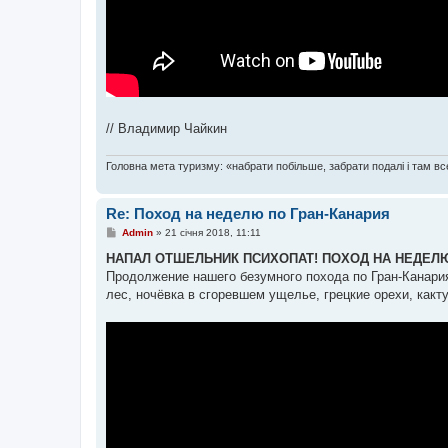
// Владимир Чайкин
Головна мета туризму: «набрати побільше, забрати подалі і там все
Re: Поход на неделю по Гран-Канария
П
Admin
»
21 січня 2018, 11:11
о
в
НАПАЛ ОТШЕЛЬНИК ПСИХОПАТ! ПОХОД НА НЕДЕЛЮ п
і
Продолжение нашего безумного похода по Гран-Канария
д
о
лес, ночёвка в сгоревшем ущелье, грецкие орехи, какт
м
л
е
н
н
я