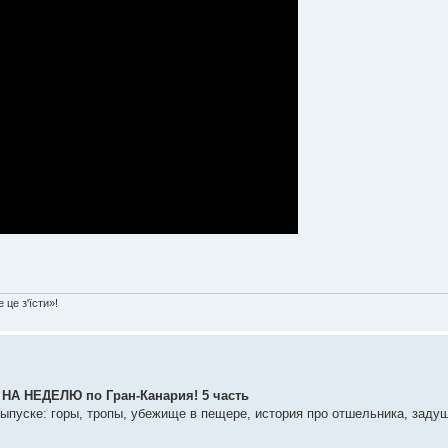
 це з'їсти»!
 НЕДЕЛЮ по Гран-Канария! 5 часть
выпуске: горы, тропы, убежище в пещере, история про отшельника, заду