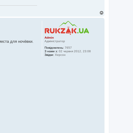
Д
о
г
о
р
и
Admin
места для ночёвки.
Адміністратор
Повідомлень:
7657
З нами з:
02 червня 2012, 23:08
Звідки:
Херсон