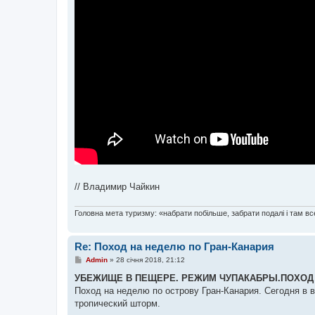
// Владимир Чайкин
Головна мета туризму: «набрати побільше, забрати подалі і там все
Re: Поход на неделю по Гран-Канария
П
Admin
»
28 січня 2018, 21:12
о
в
УБЕЖИЩЕ В ПЕЩЕРЕ. РЕЖИМ ЧУПАКАБРЫ.ПОХОД НА
і
Поход на неделю по острову Гран-Канария. Сегодня в 
д
о
тропический шторм.
м