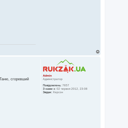
Д
о
г
о
р
и
Admin
 Таню, сгоревший
Адміністратор
Повідомлень:
7657
З нами з:
02 червня 2012, 23:08
Звідки:
Херсон