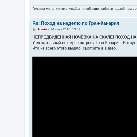
Головна мета туризму: «набрати побільше, забрати подалі і там все
Re: Поход на неделю по Гран-Канария
П
Admin
»
14 січня 2018, 13:07
о
в
НЕПРЕДВИДЕННАЯ НОЧЁВКА НА СКАЛЕ! ПОХОД НА Н
і
Увлекательный поход по острову Гран-Канария. Вокруг
д
о
Что из всего этого вышло, смотрите в видео.
м
л
е
н
н
я