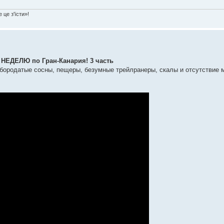
 це з'їсти»!
ЕДЕЛЮ по Гран-Канария! 3 часть
 бородатые сосны, пещеры, безумные трейлранеры, скалы и отсутствие 