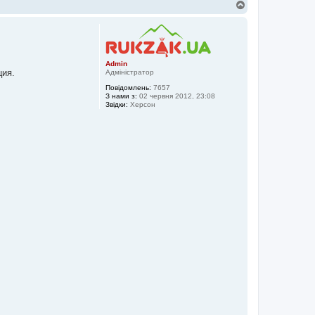
Д
о
г
о
р
и
Admin
ция.
Адміністратор
Повідомлень:
7657
З нами з:
02 червня 2012, 23:08
Звідки:
Херсон