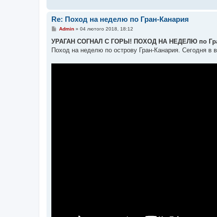
Re: Поход на неделю по Гран-Канария
П
Admin
»
04 лютого 2018, 18:12
о
в
УРАГАН СОГНАЛ С ГОРЫ! ПОХОД НА НЕДЕЛЮ по Гран
і
Поход на неделю по острову Гран-Канария. Сегодня в 
д
о
м
л
е
н
н
я