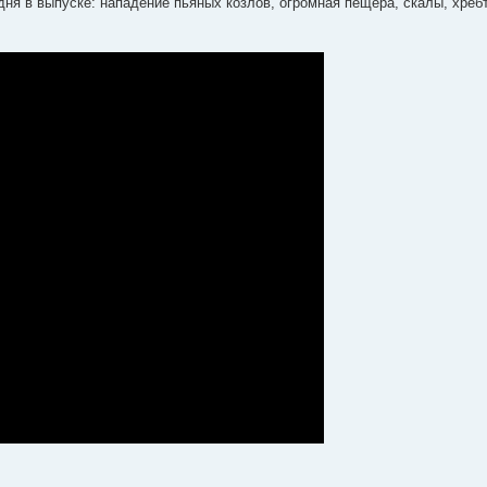
дня в выпуске: нападение пьяных козлов, огромная пещера, скалы, хреб