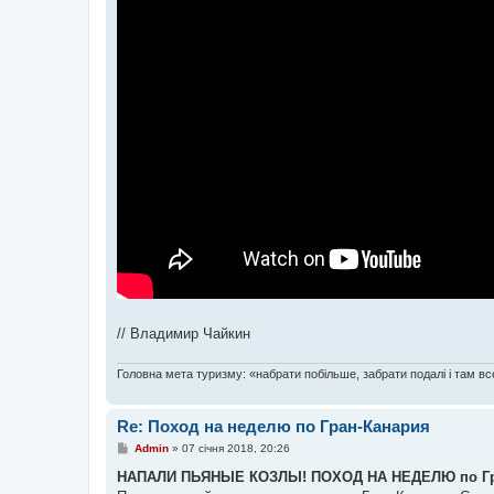
// Владимир Чайкин
Головна мета туризму: «набрати побільше, забрати подалі і там все
Re: Поход на неделю по Гран-Канария
П
Admin
»
07 січня 2018, 20:26
о
в
НАПАЛИ ПЬЯНЫЕ КОЗЛЫ! ПОХОД НА НЕДЕЛЮ по Гра
і