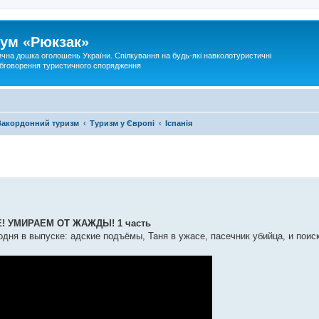
ум «Рюкзак»
ична дошка оголошень України. Спілкування на будь-які навколотуристичні
 обговорення туристичного спорядження
Закордонний туризм
Туризм у Європі
Іспанія
Е! УМИРАЕМ ОТ ЖАЖДЫ! 1 часть
дня в выпуске: адские подъёмы, Таня в ужасе, пасечник убийца, и поис