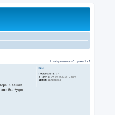
1 повідомлення • Сторінка
1
з
1
hike
Повідомлень:
77
З нами з:
20 січня 2016, 23:10
Звідки:
Запорожье
торе. К вашим
 хозяйка будет