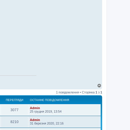
Д
о
1 повідомлення • Сторінка
1
з
1
г
о
ПЕРЕГЛЯДИ
ОСТАННЄ ПОВІДОМЛЕННЯ
р
и
Admin
3077
25 грудня 2019, 13:54
Admin
8210
31 березня 2020, 22:16