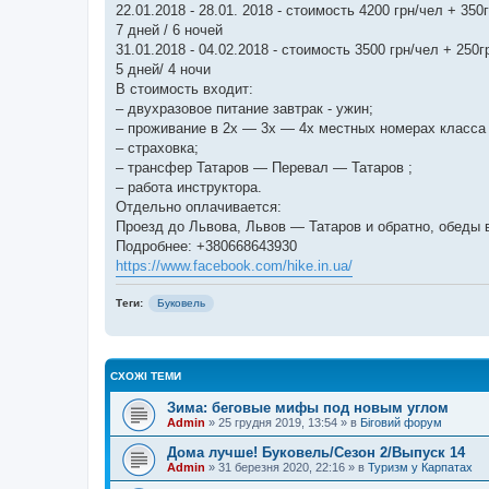
22.01.2018 - 28.01. 2018 - стоимость 4200 грн/чел + 35
7 дней / 6 ночей
31.01.2018 - 04.02.2018 - стоимость 3500 грн/чел + 250
5 дней/ 4 ночи
В стоимость входит:
– двухразовое питание завтрак - ужин;
– проживание в 2х — 3х — 4х местных номерах класса 
– страховка;
– трансфер Татаров — Перевал — Татаров ;
– работа инструктора.
Отдельно оплачивается:
Проезд до Львова, Львов — Татаров и обратно, обеды 
Подробнее: +380668643930
https://www.facebook.com/hike.in.ua/
Теги:
Буковель
СХОЖІ ТЕМИ
Зима: беговые мифы под новым углом
Admin
»
25 грудня 2019, 13:54
» в
Біговий форум
Дома лучше! Буковель/Сезон 2/Выпуск 14
Admin
»
31 березня 2020, 22:16
» в
Туризм у Карпатах