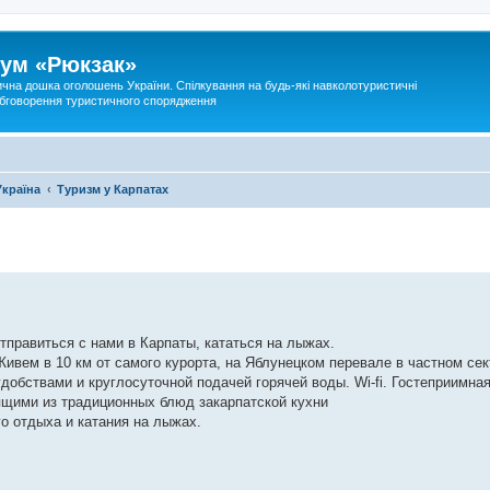
ум «Рюкзак»
ична дошка оголошень України. Спілкування на будь-які навколотуристичні
 обговорення туристичного спорядження
Україна
Туризм у Карпатах
правиться с нами в Карпаты, кататься на лыжах.
ивем в 10 км от самого курорта, на Яблунецком перевале в частном сек
добствами и круглосуточной подачей горячей воды. Wi-fi. Гостеприимная
ящими из традиционных блюд закарпатской кухни
о отдыха и катания на лыжах.