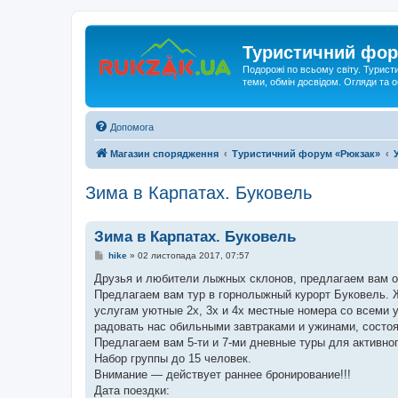
Туристичний фор
Подорожі по всьому світу. Турист
теми, обмін досвідом. Огляди та
Допомога
Магазин спорядження
Туристичний форум «Рюкзак»
Зима в Карпатах. Буковель
Зима в Карпатах. Буковель
П
hike
»
02 листопада 2017, 07:57
о
в
Друзья и любители лыжных склонов, предлагаем вам от
і
Предлагаем вам тур в горнолыжный курорт Буковель. Ж
д
о
услугам уютные 2х, 3х и 4х местные номера со всеми у
м
радовать нас обильными завтраками и ужинами, состо
л
е
Предлагаем вам 5-ти и 7-ми дневные туры для активног
н
Набор группы до 15 человек.
н
я
Внимание — действует раннее бронирование!!!
Дата поездки: