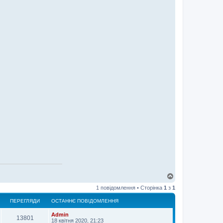
Д
о
1 повідомлення • Сторінка
1
з
1
г
о
ПЕРЕГЛЯДИ
ОСТАННЄ ПОВІДОМЛЕННЯ
р
и
Admin
13801
18 квітня 2020, 21:23