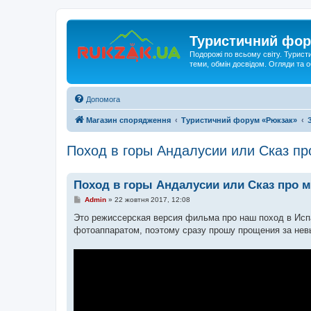
Туристичний фор
Подорожі по всьому світу. Турист
теми, обмін досвідом. Огляди та
Допомога
Магазин спорядження
Туристичний форум «Рюкзак»
Поход в горы Андалусии или Сказ пр
Поход в горы Андалусии или Сказ про 
П
Admin
»
22 жовтня 2017, 12:08
о
в
Это режиссерская версия фильма про наш поход в Исп
і
фотоаппаратом, поэтому сразу прошу прощения за невы
д
о
м
л
е
н
н
я