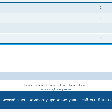
2
2
0
0
Працює на phpBB® Forum Software © phpBB Limited
Конфіденційність
|
Умови
 високий рівень комфорту при користуванні сайтом.
Дізнати