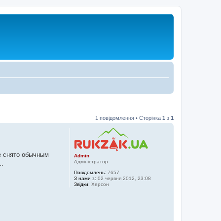
1 повідомлення • Сторінка
1
з
1
е снято обычным
Admin
Адміністратор
..
Повідомлень:
7657
З нами з:
02 червня 2012, 23:08
Звідки:
Херсон