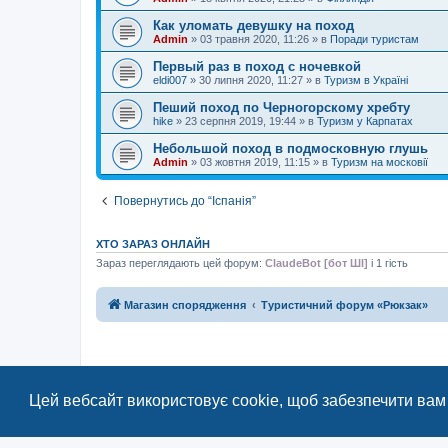
Как уломать девушку на поход
Admin
»
03 травня 2020, 11:26
» в
Поради туристам
Первый раз в поход с ночевкой
eldi007
»
30 липня 2020, 11:27
» в
Туризм в Україні
Пеший поход по Черногорскому хребту
hike
»
23 серпня 2019, 19:44
» в
Туризм у Карпатах
Небольшой поход в подмосковную глушь
Admin
»
03 жовтня 2019, 11:15
» в
Туризм на московії
Повернутись до “Іспанія”
ХТО ЗАРАЗ ОНЛАЙН
Зараз переглядають цей форум:
ClaudeBot [бот ШІ]
і 1 гість
Магазин спорядження
Туристичний форум «Рюкзак»
Цей вебсайт використовує cookie, щоб забезпечити вам