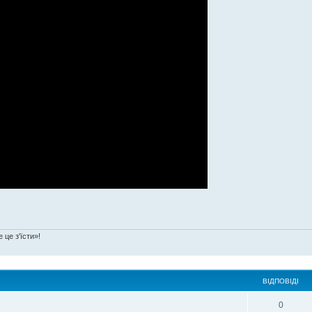
 це з'їсти»!
ВІДПОВІДІ
0