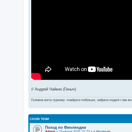
// Андрей Чайкин (Геныч)
Головна мета туризму: «набрати побільше, забрати подалі і там все
СХОЖІ ТЕМИ
Поход по Финляндии
Admin
»
18 квітня 2020, 21:23
» в
Фінляндія