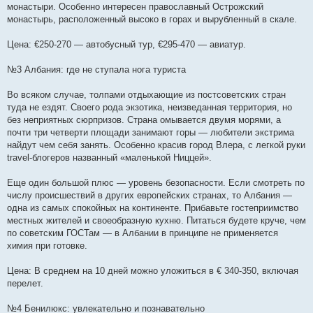
монастыри. Особенно интересен православный Острожский
монастырь, расположенный высоко в горах и вырубленный в скале.
Цена: €250-270 — автобусный тур, €295-470 — авиатур.
№3 Албания: где не ступала нога туриста
Во всяком случае, толпами отдыхающие из постсоветских стран
туда не ездят. Своего рода экзотика, неизведанная территория, но
без неприятных сюрпризов. Страна омывается двумя морями, а
почти три четверти площади занимают горы — любители экстрима
найдут чем себя занять. Особенно красив город Влера, с легкой руки
travel-блогеров названный «маленькой Ниццей».
Еще один большой плюс — уровень безопасности. Если смотреть по
числу происшествий в других европейских странах, то Албания —
одна из самых спокойных на континенте. Прибавьте гостеприимство
местных жителей и своеобразную кухню. Питаться будете круче, чем
по советским ГОСТам — в Албании в принципе не применяется
химия при готовке.
Цена: В среднем на 10 дней можно уложиться в € 340-350, включая
перелет.
№4 Бенилюкс: увлекательно и познавательно