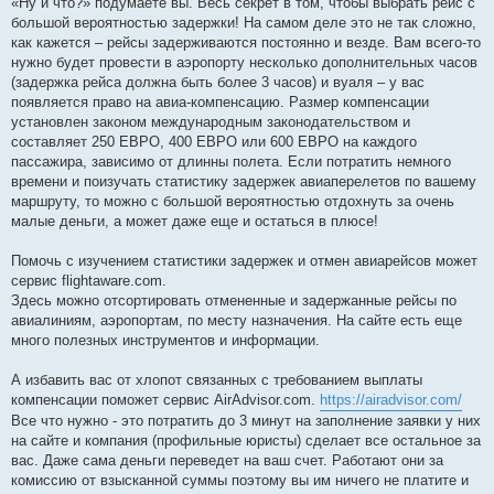
«Ну и что?» подумаете вы. Весь секрет в том, чтобы выбрать рейс с
большой вероятностью задержки! На самом деле это не так сложно,
как кажется – рейсы задерживаются постоянно и везде. Вам всего-то
нужно будет провести в аэропорту несколько дополнительных часов
(задержка рейса должна быть более 3 часов) и вуаля – у вас
появляется право на авиа-компенсацию. Размер компенсации
установлен законом международным законодательством и
составляет 250 ЕВРО, 400 ЕВРО или 600 ЕВРО на каждого
пассажира, зависимо от длинны полета. Если потратить немного
времени и поизучать статистику задержек авиаперелетов по вашему
маршруту, то можно с большой вероятностью отдохнуть за очень
малые деньги, а может даже еще и остаться в плюсе!
Помочь с изучением статистики задержек и отмен авиарейсов может
сервис flightaware.com.
Здесь можно отсортировать отмененные и задержанные рейсы по
авиалиниям, аэропортам, по месту назначения. На сайте есть еще
много полезных инструментов и информации.
А избавить вас от хлопот связанных с требованием выплаты
компенсации поможет сервис AirAdvisor.com.
https://airadvisor.com/
Все что нужно - это потратить до 3 минут на заполнение заявки у них
на сайте и компания (профильные юристы) сделает все остальное за
вас. Даже сама деньги переведет на ваш счет. Работают они за
комиссию от взысканной суммы поэтому вы им ничего не платите и