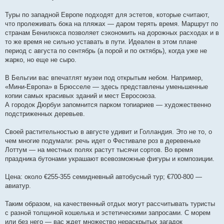
Туры по западной Европе подходят для эстетов, которые считают,
что пролеживать бока на пляжах — даром терять время. Маршрут по
странам Бенилюкса позволяет сэкономить на дорожных расходах и в
то же время не сильно уставать в пути. Идеален в этом плане
период с августа по сентябрь (а порой и по октябрь), когда уже не
жарко, но еще не сыро.
В Бельгии вас впечатлят музеи под открытым небом. Например,
«Мини-Европа» в Брюсселе — здесь представлены уменьшенные
копии самых красивых зданий и мест Евросоюза.
А городок Дюрбуи запомнится парком топиариев — художественно
подстриженных деревьев.
Своей растительностью в августе удивит и Голландия. Это не то, о
чем многие подумали: речь идет о Фестивале роз в деревеньке
Лоттум — на местных полях растут тысячи сортов. Во время
праздника бутонами украшают всевозможные фигуры и композиции.
Цена: около €255-355 семидневный автобусный тур; €700-800 —
авиатур.
Таким образом, на качественный отдых могут рассчитывать туристы
с разной толщиной кошелька и эстетическими запросами. С морем
или без него — вас ждет множество нераскрытых загадок