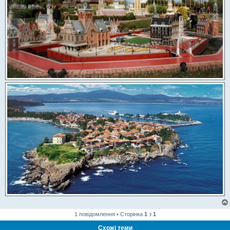
1 повідомлення • Сторінка
1
з
1
Схожі теми