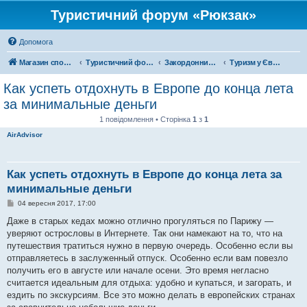
Туристичний форум «Рюкзак»
Допомога
Магазин спорядження
Туристичний форум «Рюкзак»
Закордонний туризм
Туризм у Європі
Как успеть отдохнуть в Европе до конца лета
за минимальные деньги
1 повідомлення • Сторінка
1
з
1
AirAdvisor
Как успеть отдохнуть в Европе до конца лета за
минимальные деньги
П
04 вересня 2017, 17:00
о
в
Даже в старых кедах можно отлично прогуляться по Парижу —
і
уверяют острословы в Интернете. Так они намекают на то, что на
д
о
путешествия тратиться нужно в первую очередь. Особенно если вы
м
отправляетесь в заслуженный отпуск. Особенно если вам повезло
л
е
получить его в августе или начале осени. Это время негласно
н
считается идеальным для отдыха: удобно и купаться, и загорать, и
н
я
ездить по экскурсиям. Все это можно делать в европейских странах