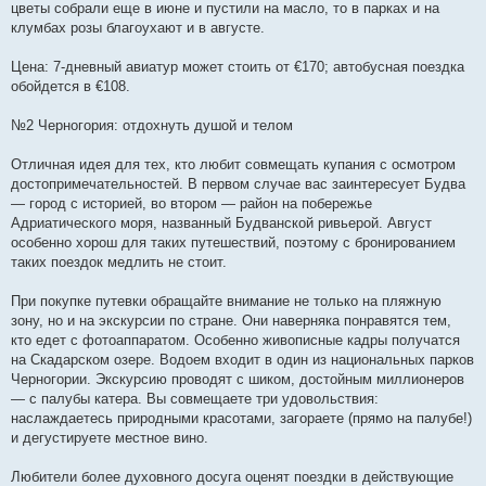
цветы собрали еще в июне и пустили на масло, то в парках и на
клумбах розы благоухают и в августе.
Цена: 7-дневный авиатур может стоить от €170; автобусная поездка
обойдется в €108.
№2 Черногория: отдохнуть душой и телом
Отличная идея для тех, кто любит совмещать купания с осмотром
достопримечательностей. В первом случае вас заинтересует Будва
— город с историей, во втором — район на побережье
Адриатического моря, названный Будванской ривьерой. Август
особенно хорош для таких путешествий, поэтому с бронированием
таких поездок медлить не стоит.
При покупке путевки обращайте внимание не только на пляжную
зону, но и на экскурсии по стране. Они наверняка понравятся тем,
кто едет с фотоаппаратом. Особенно живописные кадры получатся
на Скадарском озере. Водоем входит в один из национальных парков
Черногории. Экскурсию проводят с шиком, достойным миллионеров
— с палубы катера. Вы совмещаете три удовольствия:
наслаждаетесь природными красотами, загораете (прямо на палубе!)
и дегустируете местное вино.
Любители более духовного досуга оценят поездки в действующие