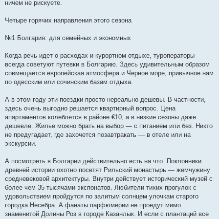
ничем не рискуете.
Четыре горячих направления этого сезона
№1 Болгария: для семейных и экономных
Когда речь идет о расходах и курортном отдыхе, туроператоры
всегда советуют путевки в Болгарию. Здесь удивительным образом
совмещается европейская атмосфера и Черное море, привычное нам
по одесским или сочинским базам отдыха.
А в этом году эти поездки просто нереально дешевы. В частности,
здесь очень выгодно решается квартирный вопрос. Цена
апартаментов колеблется в районе €10, а в низкие сезоны даже
дешевле. Жилье можно брать на выбор — с питанием или без. Никто
не предугадает, где захочется позавтракать — в отеле или на
экскурсии.
А посмотреть в Болгарии действительно есть на что. Поклонники
древней истории охотно посетят Рильский монастырь — жемчужину
средневековой архитектуры. Внутри действует исторический музей с
более чем 35 тысячами экспонатов. Любители тихих прогулок с
удовольствием пройдутся по залитым солнцем улочкам старого
городка Несебра. А фанаты парфюмерии не проедут мимо
знаменитой Долины Роз в городе Казанлык. И если с плантаций все