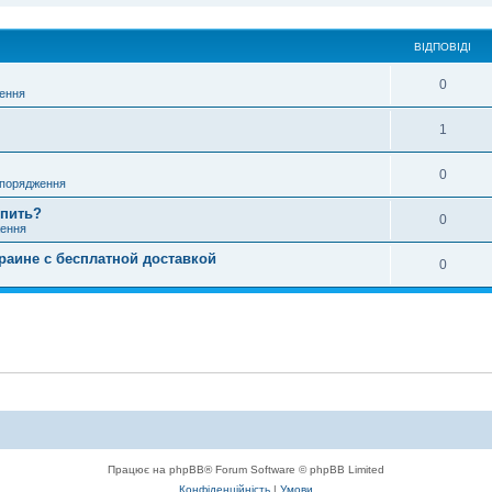
ВІДПОВІДІ
0
ення
1
0
порядження
упить?
0
ення
краине с бесплатной доставкой
0
Працює на phpBB® Forum Software © phpBB Limited
Конфіденційність
|
Умови