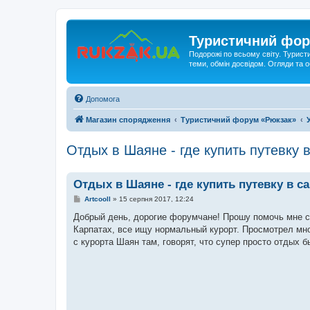
Туристичний фор
Подорожі по всьому світу. Турист
теми, обмін досвідом. Огляди та
Допомога
Магазин спорядження
Туристичний форум «Рюкзак»
Отдых в Шаяне - где купить путевку 
Отдых в Шаяне - где купить путевку в с
П
Artcooll
»
15 серпня 2017, 12:24
о
в
Добрый день, дорогие форумчане! Прошу помочь мне с 
і
Карпатах, все ищу нормальный курорт. Просмотрел мно
д
о
с курорта Шаян там, говорят, что супер просто отдых 
м
л
е
н
н
я