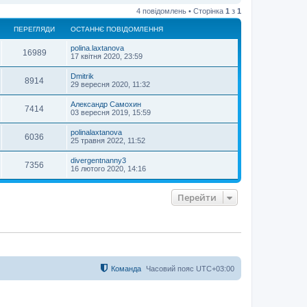
о
4 повідомлень • Сторінка
1
з
1
г
о
ПЕРЕГЛЯДИ
ОСТАННЄ ПОВІДОМЛЕННЯ
р
и
polina.laxtanova
16989
17 квітня 2020, 23:59
Dmitrik
8914
29 вересня 2020, 11:32
Александр Самохин
7414
03 вересня 2019, 15:59
polinalaxtanova
6036
25 травня 2022, 11:52
divergentnanny3
7356
16 лютого 2020, 14:16
Перейти
Команда
Часовий пояс
UTC+03:00