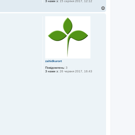
З нами з:
15 серпня 2017, 12:12
Д
о
г
о
р
и
zahidkurort
Повідомлень:
3
З нами з:
26 червня 2017, 16:43