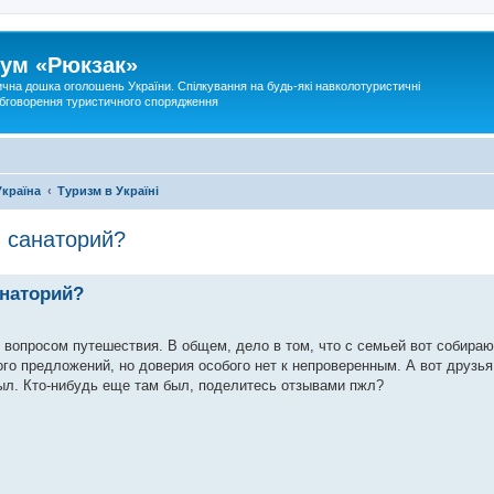
ум «Рюкзак»
ична дошка оголошень України. Спілкування на будь-які навколотуристичні
 обговорення туристичного спорядження
Україна
Туризм в Україні
в санаторий?
анаторий?
вопросом путешествия. В общем, дело в том, что с семьей вот собираю
го предложений, но доверия особого нет к непроверенным. А вот друзь
был. Кто-нибудь еще там был, поделитесь отзывами пжл?