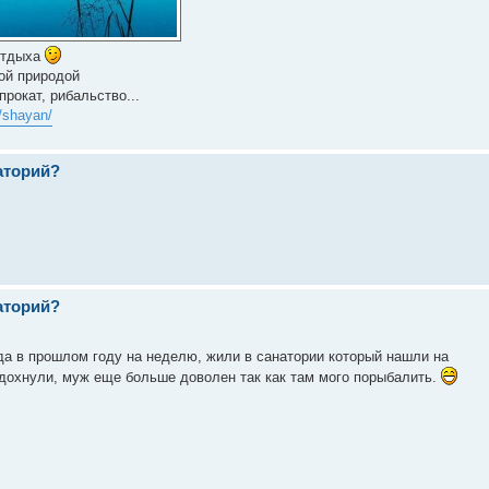
отдыха
той природой
рокат, рибальство...
a/shayan/
наторий?
наторий?
да в прошлом году на неделю, жили в санатории который нашли на
тдохнули, муж еще больше доволен так как там мого порыбалить.