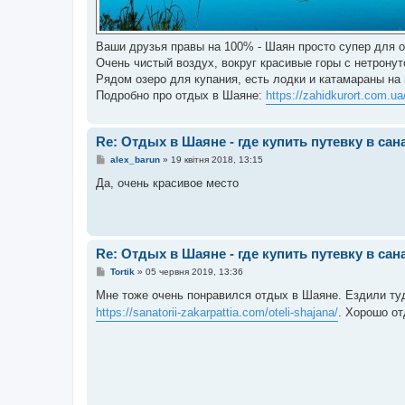
Ваши друзья правы на 100% - Шаян просто супер для 
Очень чистый воздух, вокруг красивые горы с нетрону
Рядом озеро для купания, есть лодки и катамараны на п
Подробно про отдых в Шаяне:
https://zahidkurort.com.u
Re: Отдых в Шаяне - где купить путевку в са
П
alex_barun
»
19 квітня 2018, 13:15
о
в
Да, очень красивое место
і
д
о
м
л
е
Re: Отдых в Шаяне - где купить путевку в са
н
н
П
Tortik
»
05 червня 2019, 13:36
я
о
в
Мне тоже очень понравился отдых в Шаяне. Ездили ту
і
https://sanatorii-zakarpattia.com/oteli-shajana/
. Хорошо о
д
о
м
л
е
н
н
я