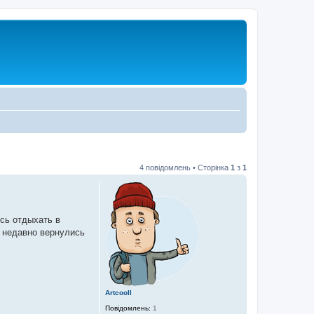
4 повідомлень • Сторінка
1
з
1
сь отдыхать в
я недавно вернулись
Artcooll
Повідомлень:
1