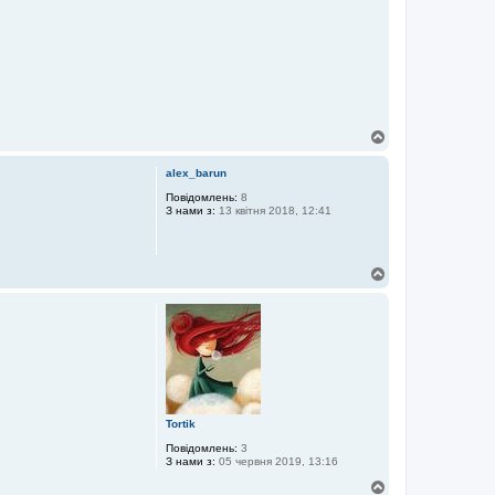
Д
о
г
alex_barun
о
р
Повідомлень:
8
З нами з:
13 квітня 2018, 12:41
и
Д
о
г
о
р
и
Tortik
Повідомлень:
3
З нами з:
05 червня 2019, 13:16
Д