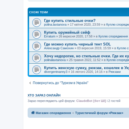
СХОЖІ ТЕМИ
Где купить стильные очки?
polina.laxtanova
»
17 квітня 2020, 23:59
» в
Куплю спорядж
Купить оружейный сейф
Erratum
»
26 вересня 2020, 17:58
» в
Куплю спорядження
Где можно купить черный тент SOL
Александр Самохин
»
03 вересня 2019, 15:59
» в
Куплю с
Хочу недорогие, но стильные очки. Где их к
polinalaxtanova
»
25 травня 2022, 11:52
» в
Куплю спорядж
Купить женскую сумку, рюкзак, кошелек в У
divergentnanny3
»
16 лютого 2020, 14:16
» в
Рюкзаки
Повернутись до “Туризм в Україні”
ХТО ЗАРАЗ ОНЛАЙН
Зараз переглядають цей форум:
ClaudeBot [бот ШІ]
і 2 гостей
Магазин спорядження
Туристичний форум «Рюкзак»