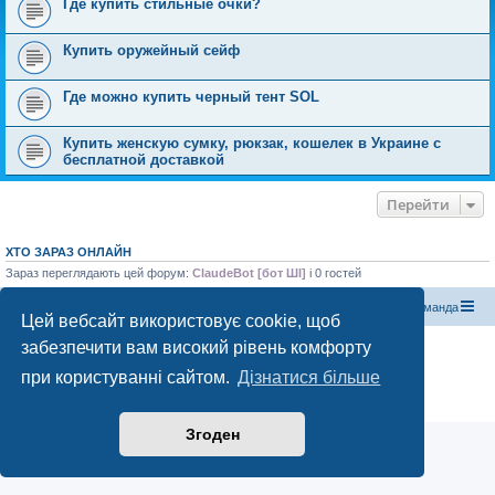
Где купить стильные очки?
Купить оружейный сейф
Где можно купить черный тент SOL
Купить женскую сумку, рюкзак, кошелек в Украине с
бесплатной доставкой
Перейти
ХТО ЗАРАЗ ОНЛАЙН
Зараз переглядають цей форум:
ClaudeBot [бот ШІ]
і 0 гостей
Магазин спорядження
Туристичний форум «Рюкзак»
Команда
Цей вебсайт використовує cookie, щоб
забезпечити вам високий рівень комфорту
Працює на phpBB® Forum Software © phpBB Limited
Конфіденційність
|
Умови
при користуванні сайтом.
Дізнатися більше
Згоден