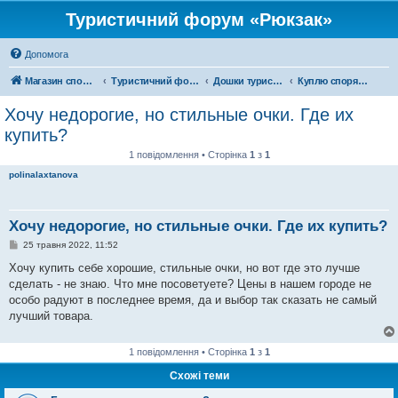
Туристичний форум «Рюкзак»
Допомога
Магазин спорядження
Туристичний форум «Рюкзак»
Дошки туристичних оголошень
Куплю спорядження
Хочу недорогие, но стильные очки. Где их
купить?
1 повідомлення • Сторінка
1
з
1
polinalaxtanova
Хочу недорогие, но стильные очки. Где их купить?
П
25 травня 2022, 11:52
о
в
Хочу купить себе хорошие, стильные очки, но вот где это лучше
і
сделать - не знаю. Что мне посоветуете? Цены в нашем городе не
д
о
особо радуют в последнее время, да и выбор так сказать не самый
м
лучший товара.
л
е
н
н
1 повідомлення • Сторінка
1
з
1
я
Схожі теми