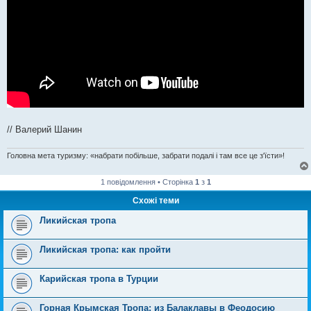
// Валерий Шанин
Головна мета туризму: «набрати побільше, забрати подалі і там все це з'їсти»!
1 повідомлення • Сторінка
1
з
1
Схожі теми
Ликийская тропа
Ликийская тропа: как пройти
Карийская тропа в Турции
Горная Крымская Тропа: из Балаклавы в Феодосию