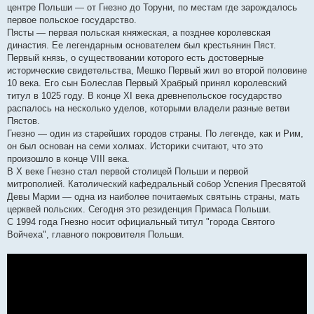
центре Польши — от Гнезно до Торуни, по местам где зарождалось
первое польское государство.
Пясты — первая польская княжеская, а позднее королевская
династия. Ее легендарным основателем был крестьянин Пяст.
Первый князь, о существовании которого есть достоверные
исторические свидетельства, Мешко Первый жил во второй половине
10 века. Его сын Болеслав Первый Храбрый принял королевский
титул в 1025 году. В конце XI века древнепольское государство
распалось на несколько уделов, которыми владели разные ветви
Пястов.
Гнезно — один из старейших городов страны. По легенде, как и Рим,
он был основан на семи холмах. Историки считают, что это
произошло в конце VIII века.
В X веке Гнезно стал первой столицей Польши и первой
митрополией. Католический кафедральный собор Успения Пресвятой
Девы Марии — одна из наиболее почитаемых святынь страны, мать
церквей польских. Сегодня это резиденция Примаса Польши.
С 1994 года Гнезно носит официальный титул "города Святого
Войчеха", главного покровителя Польши.