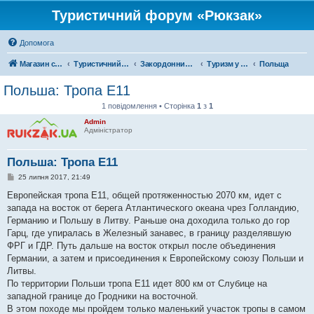
Туристичний форум «Рюкзак»
Допомога
Магазин спорядження
Туристичний форум «Рюкзак»
Закордонний туризм
Туризм у Європі
Польща
Польша: Тропа Е11
1 повідомлення • Сторінка
1
з
1
Admin
Адміністратор
Польша: Тропа Е11
П
25 липня 2017, 21:49
о
в
Европейская тропа Е11, общей протяженностью 2070 км, идет с
і
запада на восток от берега Атлантического океана чрез Голландию,
д
о
Германию и Польшу в Литву. Раньше она доходила только до гор
м
Гарц, где упиралась в Железный занавес, в границу разделявшую
л
е
ФРГ и ГДР. Путь дальше на восток открыл после объединения
н
Германии, а затем и присоединения к Европейскому союзу Польши и
н
я
Литвы.
По территории Польши тропа Е11 идет 800 км от Слубице на
западной границе до Гродники на восточной.
В этом походе мы пройдем только маленький участок тропы в самом