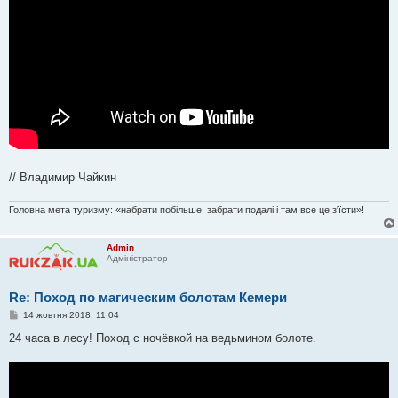
// Владимир Чайкин
Головна мета туризму: «набрати побільше, забрати подалі і там все це з'їсти»!
Admin
Адміністратор
Re: Поход по магическим болотам Кемери
П
14 жовтня 2018, 11:04
о
в
24 часа в лесу! Поход с ночёвкой на ведьмином болоте.
і
д
о
м
л