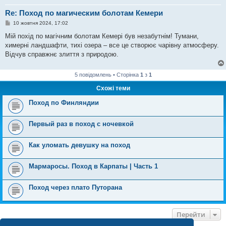
Re: Поход по магическим болотам Кемери
П
10 жовтня 2024, 17:02
о
в
Мій похід по магічним болотам Кемері був незабутнім! Тумани,
і
химерні ландшафти, тихі озера – все це створює чарівну атмосферу.
д
о
Відчув справжнє злиття з природою.
м
л
е
5 повідомлень • Сторінка
1
з
1
н
н
Схожі теми
я
Поход по Финляндии
Первый раз в поход с ночевкой
Как уломать девушку на поход
Мармаросы. Поход в Карпаты | Часть 1
Поход через плато Путорана
Перейти