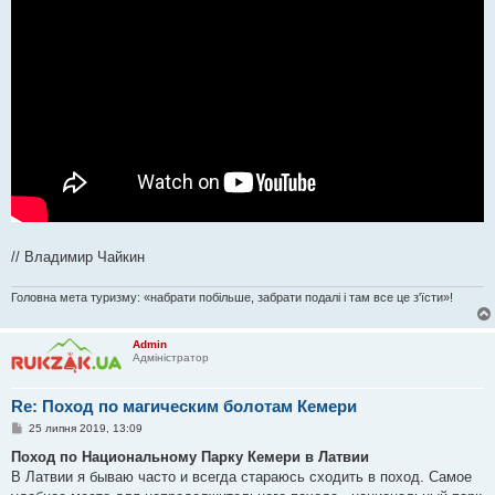
е
н
н
я
// Владимир Чайкин
Головна мета туризму: «набрати побільше, забрати подалі і там все це з'їсти»!
Admin
Адміністратор
Re: Поход по магическим болотам Кемери
П
25 липня 2019, 13:09
о
в
Поход по Национальному Парку Кемери в Латвии
і
В Латвии я бываю часто и всегда стараюсь сходить в поход. Самое
д
о