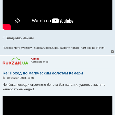
// Владимир Чайкин
Головна мета туризму: «набрати побільше, забрати подалі і там все це з'їсти»!
Admin
Адміністратор
Re: Поход по магическим болотам Кемери
П
10 червня 2018, 10:01
о
в
Ночёвка посреди огромного болота без палатки, удалось заснять
і
невероятные кадры!
д
о
м
л
е
н
н
я