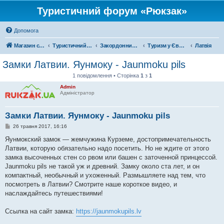
Туристичний форум «Рюкзак»
Допомога
Магазин спорядження
Туристичний форум «Рюкзак»
Закордонний туризм
Туризм у Європі
Латвія
Замки Латвии. Яунмоку - Jaunmoku pils
1 повідомлення • Сторінка
1
з
1
Admin
Адміністратор
Замки Латвии. Яунмоку - Jaunmoku pils
П
26 травня 2017, 16:16
о
в
Яунмокский замок — жемчужина Курземе, достопримечательность
і
Латвии, которую обязательно надо посетить. Но не ждите от этого
д
о
замка высоченных стен со рвом или башен с заточенной принцессой.
м
Jaunmoku pils не такой уж и древний. Замку около ста лет, и он
л
е
компактный, необычный и ухоженный. Размышляете над тем, что
н
посмотреть в Латвии? Смотрите наше короткое видео, и
н
я
наслаждайтесь путешествиями!
Ссылка на сайт замка:
https://jaunmokupils.lv