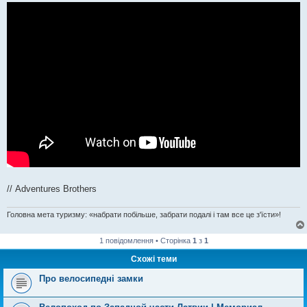
// Adventures Brothers
Головна мета туризму: «набрати побільше, забрати подалі і там все це з'їсти»!
1 повідомлення • Сторінка
1
з
1
Схожі теми
Про велосипедні замки