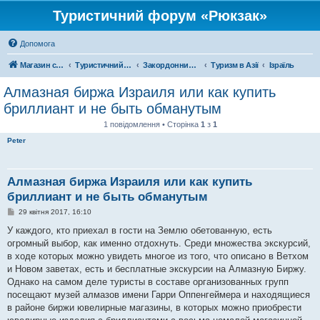
Туристичний форум «Рюкзак»
Допомога
Магазин спорядження
Туристичний форум «Рюкзак»
Закордонний туризм
Туризм в Азії
Ізраїль
Алмазная биржа Израиля или как купить
бриллиант и не быть обманутым
1 повідомлення • Сторінка
1
з
1
Peter
Алмазная биржа Израиля или как купить
бриллиант и не быть обманутым
П
29 квітня 2017, 16:10
о
в
У каждого, кто приехал в гости на Землю обетованную, есть
і
огромный выбор, как именно отдохнуть. Среди множества экскурсий,
д
о
в ходе которых можно увидеть многое из того, что описано в Ветхом
м
и Новом заветах, есть и бесплатные экскурсии на Алмазную Биржу.
л
е
Однако на самом деле туристы в составе организованных групп
н
посещают музей алмазов имени Гарри Оппенгеймера и находящиеся
н
я
в районе биржи ювелирные магазины, в которых можно приобрести