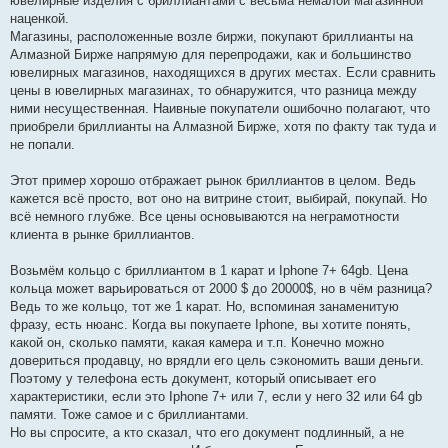
ювелирные изделия с бриллиантами с весьма немалой магазинной
наценкой.
Магазины, расположенные возле биржи, покупают бриллианты на
Алмазной Бирже напрямую для перепродажи, как и большинство
ювелирных магазинов, находящихся в других местах. Если сравнить
цены в ювелирных магазинах, то обнаружится, что разница между
ними несущественная. Наивные покупатели ошибочно полагают, что
приобрели бриллианты на Алмазной Бирже, хотя по факту так туда и
не попали.
Этот пример хорошо отбражает рынок бриллиантов в целом. Ведь
кажется всё просто, вот оно на витрине стоит, выбирай, покупай. Но
всё немного глубже. Все цены основываются на неграмотности
клиента в рынке бриллиантов.
Возьмём кольцо с бриллиантом в 1 карат и Iphone 7+ 64gb. Цена
кольца может варьироваться от 2000 $ до 20000$, но в чём разница?
Ведь то же кольцо, тот же 1 карат. Но, вспоминая занаменитую
фразу, есть нюанс. Когда вы покупаете Iphone, вы хотите понять,
какой он, сколько памяти, какая камера и т.п. Конечно можно
довериться продавцу, но врядли его цель сэкономить ваши деньги.
Поэтому у телефона есть документ, который описывает его
характеристики, если это Iphone 7+ или 7, если у него 32 или 64 gb
памяти. Тоже самое и с бриллиантами.
Но вы спросите, а кто сказал, что его документ подлинный, а не