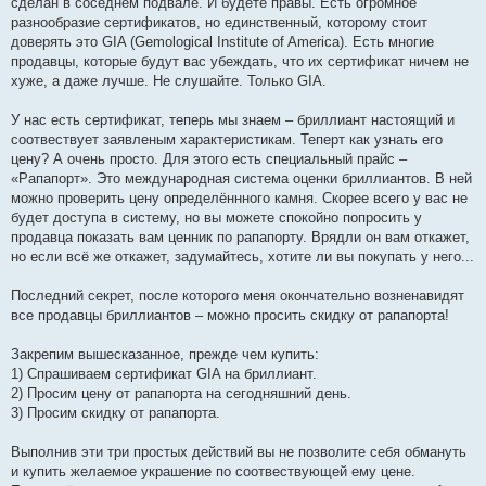
сделан в соседнем подвале. И будете правы. Есть огромное
разнообразие сертификатов, но единственный, которому стоит
доверять это GIA (Gemological Institute of America). Есть многие
продавцы, которые будут вас убеждать, что их сертификат ничем не
хуже, а даже лучше. Не слушайте. Только GIA.
У нас есть сертификат, теперь мы знаем – бриллиант настоящий и
соотвествует заявленым характеристикам. Теперт как узнать его
цену? А очень просто. Для этого есть специальный прайс –
«Рапапорт». Это международная система оценки бриллиантов. В ней
можно проверить цену определённного камня. Скорее всего у вас не
будет доступа в систему, но вы можете спокойно попросить у
продавца показать вам ценник по рапапорту. Врядли он вам откажет,
но если всё же откажет, задумайтесь, хотите ли вы покупать у него...
Последний секрет, после которого меня окончательно возненавидят
все продавцы бриллиантов – можно просить скидку от рапапорта!
Закрепим вышесказанное, прежде чем купить:
1) Спрашиваем сертификат GIA на бриллиант.
2) Просим цену от рапапорта на сегодняшний день.
3) Просим скидку от рапапорта.
Выполнив эти три простых действий вы не позволите себя обмануть
и купить желаемое украшение по соотвествующей ему цене.