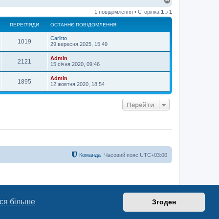
о
1 повідомлення • Сторінка
1
з
1
г
о
ПЕРЕГЛЯДИ
ОСТАННЄ ПОВІДОМЛЕННЯ
р
и
Carlitto
1019
29 вересня 2025, 15:49
Admin
2121
15 січня 2020, 09:46
Admin
1895
12 жовтня 2020, 18:54
Перейти
Команда
Часовий пояс
UTC+03:00
ся більше
Згоден