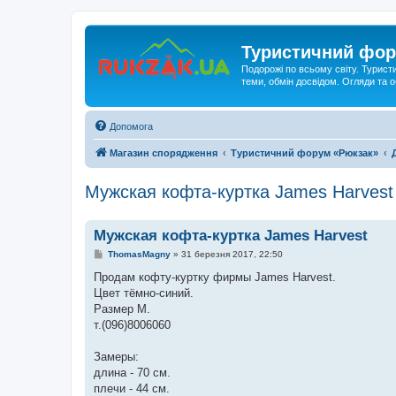
Туристичний фор
Подорожі по всьому світу. Турист
теми, обмін досвідом. Огляди та
Допомога
Магазин спорядження
Туристичний форум «Рюкзак»
Мужская кофта-куртка James Harvest
Мужская кофта-куртка James Harvest
П
ThomasMagny
»
31 березня 2017, 22:50
о
в
Продам кофту-куртку фирмы James Harvest.
і
Цвет тёмно-синий.
д
о
Размер M.
м
т.(096)8006060
л
е
н
Замеры:
н
я
длина - 70 см.
плечи - 44 см.