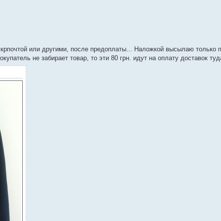
 укрпочтой или другими, после предоплаты... Наложкой высылаю только 
покупатель не забирает товар, то эти 80 грн. идут на оплату доставок туд