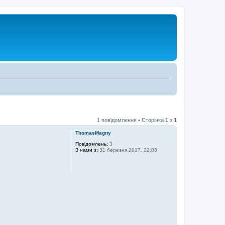
1 повідомлення • Сторінка
1
з
1
ThomasMagny
Повідомлень:
3
З нами з:
31 березня 2017, 22:03