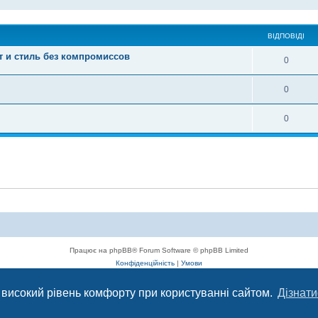
ВІДПОВІДІ
 и стиль без компромиссов
0
0
0
Працює на phpBB® Forum Software © phpBB Limited
Конфіденційність
|
Умови
 високий рівень комфорту при користуванні сайтом.
Дізнати