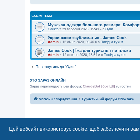
СХОЖІ ТЕМИ
Мужская одежда большого размера: Комфорт
Carlitto
»
29 вересня 2025, 15:49
» в
Одяг
Украинские «сублиматы» - James Cook
Admin
»
15 січня 2020, 09:46
» в
Похідна кухня
James Cook | Їжа для туристів і не тільки
Admin
»
12 жовтня 2020, 18:54
» в
Похідна кухня
Повернутись до “Одяг”
ХТО ЗАРАЗ ОНЛАЙН
Зараз переглядають цей форум:
ClaudeBot [бот ШІ]
і 0 гостей
Магазин спорядження
Туристичний форум «Рюкзак»
Цей вебсайт використовує cookie, щоб забезпечити вам