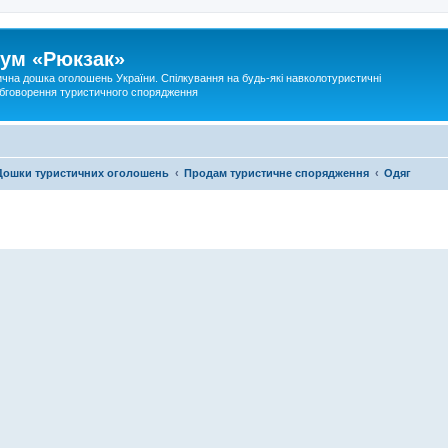
ум «Рюкзак»
ична дошка оголошень України. Спілкування на будь-які навколотуристичні
 обговорення туристичного спорядження
Дошки туристичних оголошень
Продам туристичне спорядження
Одяг