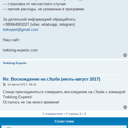
— страховка от несчастного случая
— прочие расходы, не указанные в программе.
За детальной информацией обращайтесь:
+380664901027 (viber, whatsapp, telegram)
trekxpert@gmail.com
Наш сайт:
trekking-experts.com
Trekking Exprets
Re: Восхождение на г.Ушба (июль-август 2017)
П
14 квітня 2017, 08:41
о
в
Спеши присоединиться совершить восхождение на г.Ушба с командой
і
Trekking Experts!
д
о
Осталось не так много времени!
м
л
е
2 повідомлень • Сторінка
1
з
1
н
н
Схожі теми
я