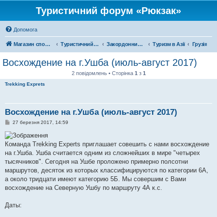
Туристичний форум «Рюкзак»
Допомога
Магазин спорядження
Туристичний форум «Рюкзак»
Закордонний туризм
Туризм в Азії
Грузія
Восхождение на г.Ушба (июль-август 2017)
2 повідомлень • Сторінка
1
з
1
Trekking Exprets
Восхождение на г.Ушба (июль-август 2017)
П
27 березня 2017, 14:59
о
в
і
Команда Тrekking Experts приглашает совешить с нами восхождение
д
о
на г.Ушба. Ушба считается одним из сложнейших в мире "четырех
м
тысячников". Сегодня на Ушбе проложено примерно полсотни
л
е
маршрутов, десяток из которых классифицируются по категории 6А,
н
а около тридцати имеют категорию 5Б. Мы совершим с Вами
н
я
восхождение на Северную Ушбу по маршруту 4А к.с.
Даты: