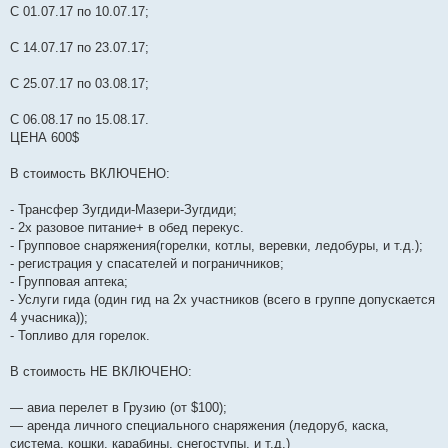
С 01.07.17 по 10.07.17;
С 14.07.17 по 23.07.17;
С 25.07.17 по 03.08.17;
С 06.08.17 по 15.08.17.
ЦЕНА 600$
В стоимость ВКЛЮЧЕНО:
- Трансфер Зугдиди-Мазери-Зугдиди;
- 2х разовое питание+ в обед перекус.
- Групповое снаряжения(горелки, котлы, веревки, ледобуры, и т.д.);
- регистрация у спасателей и пограничников;
- Групповая аптека;
- Услуги гида (один гид на 2х участников (всего в группе допускается
4 учасника));
- Топливо для горелок.
В стоимость НЕ ВКЛЮЧЕНО:
— авиа перелет в Грузию (от $100);
— аренда личного специального снаряжения (ледоруб, каска,
система, кошки, карабины, снегоступы, и т.д.)