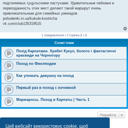
подгоняемых гуцульскими пастухами. Удивительные пейзажи и
первозданность этих мест делают такой маршрут очень
привлекательным для семейных уикендов.
pohodenki.in.ua/kukule-kostricha
vk.com/club135319515
1 повідомлення • Сторінка
1
з
1
Схожі теми
Похід Карпатами. Хребет Кукул, болото і фантастичні
краєвиди на Чорногору
Поход по Финляндии
Как уломать девушку на поход
Первый раз в поход с ночевкой
Мармаросы. Поход в Карпаты | Часть 1
Перейти
Цей вебсайт використовує cookie, щоб
ХТО ЗАРАЗ ОНЛАЙН