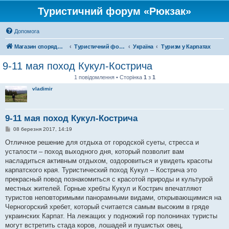
Туристичний форум «Рюкзак»
Допомога
Магазин спорядження
Туристичний форум «Рюкзак»
Україна
Туризм у Карпатах
9-11 мая поход Кукул-Кострича
1 повідомлення • Сторінка
1
з
1
vladimir
9-11 мая поход Кукул-Кострича
П
08 березня 2017, 14:19
о
в
Отличное решение для отдыха от городской суеты, стресса и
і
усталости – поход выходного дня, который позволит вам
д
о
насладиться активным отдыхом, оздоровиться и увидеть красоты
м
карпатского края. Туристический поход Кукул – Кострича это
л
е
прекрасный повод познакомиться с красотой природы и культурой
н
местных жителей. Горные хребты Кукул и Кострич впечатляют
н
я
туристов неповторимыми панорамными видами, открывающимися на
Черногорский хребет, который считается самым высоким в гряде
украинских Карпат. На лежащих у подножий гор полонинах туристы
могут встретить стада коров, лошадей и пушистых овец,