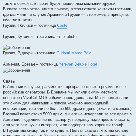
так что семейным парам будет проще, чем компании друзей.
В свете всего этого ниже я приведу в этом отчете контакты гостиниц,
где мы жили - в случае Армении и Грузии — это может, в принципе,
облегчить жизнь.
Грузия, Тбилиси – гостиница
Coste
Грузия, Кутаиси – гостиница Empirehotel
Грузия, Гудаури – гостиница
Gudauri Marco Polo
Армения, Ереван – гостиница
Yerevan Deluxe Hotel
Связь
В Армении и Грузии, разумеется, прекрасно ловят в роуминге все
российские операторы. В Ереване мы купили симку местного
оператора VivaCell-MTS и были очень довольны. Мы использовали
эту симку для навигации и поиска какой-то необходимой
информации, тратили не больше 600 драм в день (а часто и меньше).
Базовый пакет стоил 5000 драм, мы его не исчерпали за все время в
Армении. Подключение по паспорту, продавцу надо просто описать,
для чего вам нужен интернет, и он подберет вам хороший тариф.
В Грузии мы симку так и не купили. Нельзя сказать, что мы сильно
страдали от этого - в Грузии много точек с вай-фаем(в отличие от