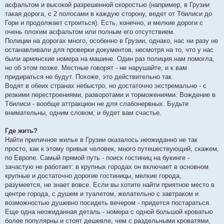
асфальтом и высокой разрешенной скоростью (например, в Грузии
такая дорога, с 2 полосами в каждую сторону, ведет от Тбилиси до
Гори и продолжает строиться). Есть, конечно, и мелкие дороги с
очень плохим асфальтом или полным его отсутствием.
Полиции на дорогах много, особенно в Грузии, однако, нас ни разу не
останавливали для проверки документов, несмотря на то, что у нас
были армянские номера на машине. Один раз полиция нам помогла,
но об этом позже. Местные говорят - не нарушайте, и к вам
придираться не будут. Похоже, это действительно так.
Водят в обеих странах небыстро, но достаточно экстремально - с
резкими перестроениями, разворотами и торможениями. Вождение в
Тбилиси - вообще аттракцион не для слабонервных. Будьте
внимательны, одним словом, и будет вам счастье.
Где жить?
Найти приличное жилье в Грузии оказалось неожиданно не так
просто, как к этому привык человек, много путешествующий, скажем,
по Европе. Самый прямой путь - поиск гостиниц на букинге -
зачастую не работает: в крупных городах он включает в основном
крупные и достаточно дорогие гостиницы, мелкие города,
разумеется, не знает вовсе. Если вы хотите найти приятное место в
центре города, с душем и туалетом, желательно с завтраком и
возможностью душевно посидеть вечером - придется постараться.
Еще одна неожиданная деталь - номера с одной большой кроватью
более популярны и стоят дешевле, чем с раздельными кроватями,