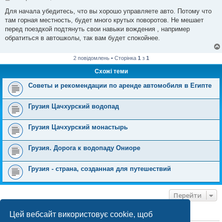
о
в
Для начала убедитесь, что вы хорошо управляете авто. Потому что
і
там горная местность, будет много крутых поворотов. Не мешает
д
о
перед поездкой подтянуть свои навыки вождения , например
м
обратиться в автошколы, так вам будет спокойнее.
л
е
н
н
2 повідомлень • Сторінка
1
з
1
я
Схожі теми
Советы и рекомендации по аренде автомобиля в Египте
Грузия Цачхурский водопад
Грузия Цачхурский монастырь
Грузия. Дорога к водопаду Ониоре
Грузия - страна, созданная для путешествий
Перейти
Цей вебсайт використовує cookie, щоб
ХТО ЗАРАЗ ОНЛАЙН