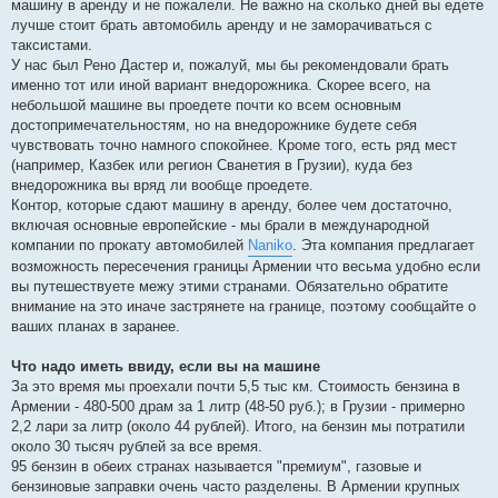
машину в аренду и не пожалели. Не важно на сколько дней вы едете
лучше стоит брать автомобиль аренду и не заморачиваться с
таксистами.
У нас был Рено Дастер и, пожалуй, мы бы рекомендовали брать
именно тот или иной вариант внедорожника. Скорее всего, на
небольшой машине вы проедете почти ко всем основным
достопримечательностям, но на внедорожнике будете себя
чувствовать точно намного спокойнее. Кроме того, есть ряд мест
(например, Казбек или регион Сванетия в Грузии), куда без
внедорожника вы вряд ли вообще проедете.
Контор, которые сдают машину в аренду, более чем достаточно,
включая основные европейские - мы брали в международной
компании по прокату автомобилей
Naniko
. Эта компания предлагает
возможность пересечения границы Армении что весьма удобно если
вы путешествуете межу этими странами. Обязательно обратите
внимание на это иначе застрянете на границе, поэтому сообщайте о
ваших планах в заранее.
Что надо иметь ввиду, если вы на машине
За это время мы проехали почти 5,5 тыс км. Стоимость бензина в
Армении - 480-500 драм за 1 литр (48-50 руб.); в Грузии - примерно
2,2 лари за литр (около 44 рублей). Итого, на бензин мы потратили
около 30 тысяч рублей за все время.
95 бензин в обеих странах называется "премиум", газовые и
бензиновые заправки очень часто разделены. В Армении крупных