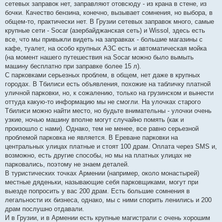
сетевых заправок нет, заправляют отовсюду - из крана в стене, из
бочки. Качество бензина, конечно, вызывает сомнения, но выбора, в
общем-то, практически нет. В Грузии сетевых заправок много, самые
крупные сети - Socar (азербайджанская сеть) и Wissol, здесь есть
все, что мы привыкли видеть на заправках - большие магазины с
кафе, туалет, на особо крупных АЗС есть и автоматическая мойка
(на момент нашего путешествия на Socar можно было вымыть
машину бесплатно при заправке более 15 л).
C парковками серьезных проблем, в общем, нет даже в крупных
городах. В Тбилиси есть объявления, похожие на табличку платной
уличной парковки, но, к сожалению, только на грузинском и вынести
оттуда какую-то информацию мы не смогли. На улочках старого
Тбилиси можно найти место, но будьте внимательны - улочки очень
узкие, ночью машину вполне могут случайно помять (как и
произошло с нами). Однако, тем не менее, все равно серьезной
проблемой парковка не является. В Ереване парковки на
центральных улицах платные и стоят 100 драм. Оплата через SMS и,
возможно, есть другие способы, но мы на платных улицах не
парковались, поэтому не знаем деталей.
В туристических точках Армении (например, около монастырей)
местные дяденьки, называющие себя парковщиками, могут при
выезде попросить у вас 200 драм. Есть большие сомнения в
легальности их бизнеса, однако, мы с ними спорить ленились и 200
драм послушно отдавали.
И в Грузии, и в Армении есть крупные магистрали с очень хорошим