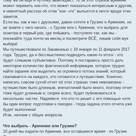
тому же он еще и чуточку авантюрист, то за этот отрезок времени
может пережить кое-что, что может показаться интересным и другим,
и невнятный рассказ об этом "кое- что" выльется в нечто вроде этих
заметок.
Если вы, как и мы с друзьями, давно хотите в Грузию и Армению, но
не знаете с чего начать - с Грузии или с Армении, что выбрать для
осмотра в первый раз, где побывать - поступите так, как мы -
поезжайте туда почти на месяц и посмотрите ВСЁ, лишив себя мук
выбора!
Мы путешествовали по Закавказью с 18 января по 11 февраля 2017
года. Трудно, да и бессмысленно подводить какие-то итоги - это
будет слишком субъективно. Поэтому я постараюсь просто дать
некоторое количество фактической информации, которую трудно
найти заранее или выделить из огромного потока знаний, который
сваливается на каждого, кто готовится к путешествию. Конечно,
написать совсем сухой отчет об этих странах тоже невозможно -
путешествие было длинным, впечатлений было много, поэтому отчет
тоже будет длинным и, скорее всего, будет публиковаться в
нескольких частях. Надеемся, что кто-то решит с его помощью хотя
бы один вопрос подготовки к поездке - тогда задача этого отчета уже
будет выполнена!
Итак, начнем с общих вопросов.
Что выбрать - Армению или Грузию?
10 дней мы ездили по Армении, все оставшееся время - по Грузии.