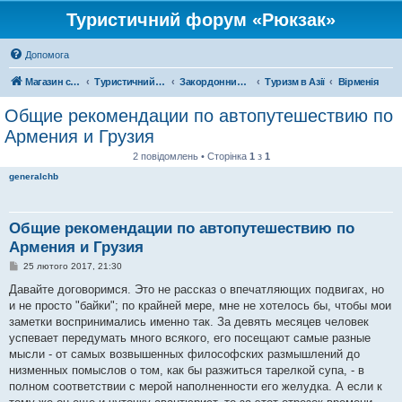
Туристичний форум «Рюкзак»
Допомога
Магазин спорядження
Туристичний форум «Рюкзак»
Закордонний туризм
Туризм в Азії
Вірменія
Общие рекомендации по автопутешествию по
Армения и Грузия
2 повідомлень • Сторінка
1
з
1
generalchb
Общие рекомендации по автопутешествию по
Армения и Грузия
П
25 лютого 2017, 21:30
о
в
Давайте договоримся. Это не рассказ о впечатляющих подвигах, но
і
и не просто "байки"; по крайней мере, мне не хотелось бы, чтобы мои
д
о
заметки воспринимались именно так. За девять месяцев человек
м
успевает передумать много всякого, его посещают самые разные
л
е
мысли - от самых возвышенных философских размышлений до
н
низменных помыслов о том, как бы разжиться тарелкой супа, - в
н
я
полном соответствии с мерой наполненности его желудка. А если к