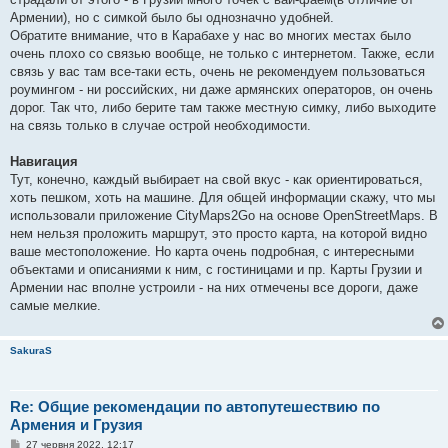
Армении), но с симкой было бы однозначно удобней.
Обратите внимание, что в Карабахе у нас во многих местах было
очень плохо со связью вообще, не только с интернетом. Также, если
связь у вас там все-таки есть, очень не рекомендуем пользоваться
роумингом - ни российских, ни даже армянских операторов, он очень
дорог. Так что, либо берите там также местную симку, либо выходите
на связь только в случае острой необходимости.
Навигация
Тут, конечно, каждый выбирает на свой вкус - как ориентироваться,
хоть пешком, хоть на машине. Для общей информации скажу, что мы
использовали приложение CityMaps2Go на основе OpenStreetMaps. В
нем нельзя проложить маршрут, это просто карта, на которой видно
ваше местоположение. Но карта очень подробная, с интересными
объектами и описаниями к ним, с гостиницами и пр. Карты Грузии и
Армении нас вполне устроили - на них отмечены все дороги, даже
самые мелкие.
SakuraS
Re: Общие рекомендации по автопутешествию по
Армения и Грузия
П
27 червня 2022, 12:17