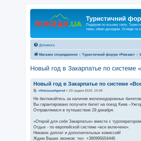
Туристичний фор
Подорожі по всьому світу. Турист
теми, обмін досвідом. Огляди та
Допомога
Магазин спорядження
Туристичний форум «Рюкзак»
Новый год в Закарпатье по системе 
Новый год в Закарпатье по системе «Вс
П
viktoryauzhgorod
»
23 грудня 2016, 10:40
о
в
Не беспокойтесь за наличие железнодорожных билетов
і
Вы гарантировано получите билет на поезд Киев –Ужго
д
о
Отправляемся в путешествие 29 декабря.
м
л
е
«Открой для себя Закарпатье» вместе с туроператором 
н
Отдых - по европейской системе «все включено».
н
я
Никаких доплат и дополнительных комиссий!
Ждем Ваших звонков: тел. +380995654446