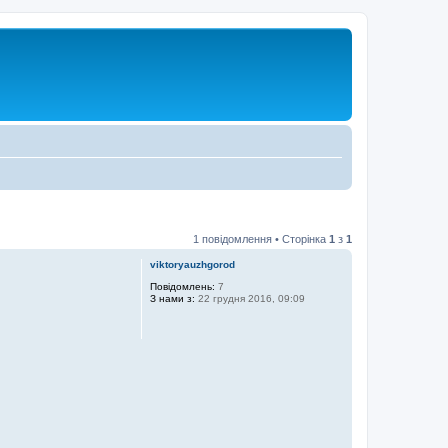
1 повідомлення • Сторінка
1
з
1
viktoryauzhgorod
Повідомлень:
7
З нами з:
22 грудня 2016, 09:09