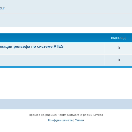
our
ВІДПОВІДІ
фикация рельефа по системе ATES
0
0
Працює на phpBB® Forum Software © phpBB Limited
Конфіденційність
|
Умови