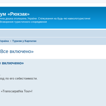
ум «Рюкзак»
ична дошка оголошень України. Спілкування на будь-які навколотуристичні
 обговорення туристичного спорядження
Україна
Туризм у Карпатах
«Все включено»
е включено»
.
род по его себестоимости.
«Transcarpathia Tour»!