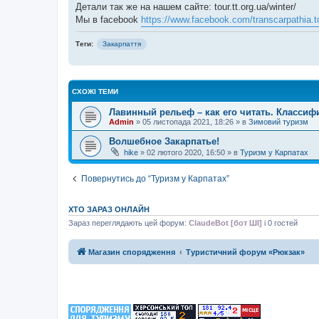
Детали так же на нашем сайте: tour.tt.org.ua/winter/
Мы в facebook
https://www.facebook.com/transcarpathia.t
Теги:
Закарпаття
СХОЖІ ТЕМИ
Лавинный рельеф – как его читать. Класси
Admin
»
05 листопада 2021, 18:26
» в
Зимовий туризм
Волшебное Закарпатье!
hike
»
02 лютого 2020, 16:50
» в
Туризм у Карпатах
Повернутись до “Туризм у Карпатах”
ХТО ЗАРАЗ ОНЛАЙН
Зараз переглядають цей форум:
ClaudeBot [бот ШІ]
і 0 гостей
Магазин спорядження
Туристичний форум «Рюкзак»