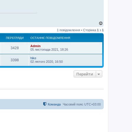
Д
о
1 повідомлення • Сторінка
1
з
1
г
о
ПЕРЕГЛЯДИ
ОСТАННЄ ПОВІДОМЛЕННЯ
р
и
Admin
3428
05 листопада 2021, 18:26
hike
3398
02 лютого 2020, 16:50
Перейти
Команда
Часовий пояс
UTC+03:00