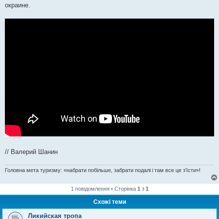
окраине.
// Валерий Шанин
Головна мета туризму: «набрати побільше, забрати подалі і там все це з'їсти»!
1 повідомлення • Сторінка
1
з
1
Схожі теми
Ликийская тропа