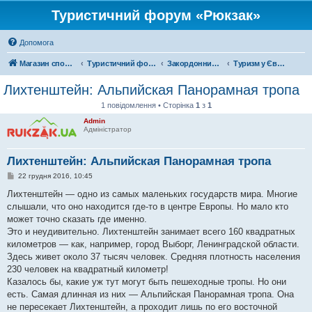
Туристичний форум «Рюкзак»
Допомога
Магазин спорядження
Туристичний форум «Рюкзак»
Закордонний туризм
Туризм у Європі
Лихтенштейн: Альпийская Панорамная тропа
1 повідомлення • Сторінка
1
з
1
Admin
Адміністратор
Лихтенштейн: Альпийская Панорамная тропа
П
22 грудня 2016, 10:45
о
в
Лихтенштейн — одно из самых маленьких государств мира. Многие
і
слышали, что оно находится где-то в центре Европы. Но мало кто
д
о
может точно сказать где именно.
м
Это и неудивительно. Лихтенштейн занимает всего 160 квадратных
л
е
километров — как, например, город Выборг, Ленинградской области.
н
Здесь живет около 37 тысяч человек. Средняя плотность населения
н
я
230 человек на квадратный километр!
Казалось бы, какие уж тут могут быть пешеходные тропы. Но они
есть. Самая длинная из них — Альпийская Панорамная тропа. Она
не пересекает Лихтенштейн, а проходит лишь по его восточной