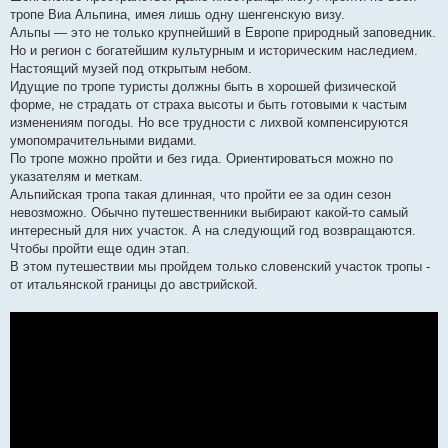
тропе Виа Альпина, имея лишь одну шенгенскую визу.
Альпы — это не только крупнейший в Европе природный заповедник.
Но и регион с богатейшим культурным и историческим наследием.
Настоящий музей под открытым небом.
Идущие по тропе туристы должны быть в хорошей физической
форме, не страдать от страха высоты и быть готовыми к частым
изменениям погоды. Но все трудности с лихвой компенсируются
умопомрачительными видами.
По тропе можно пройти и без гида. Ориентироваться можно по
указателям и меткам.
Альпийская тропа такая длинная, что пройти ее за один сезон
невозможно. Обычно путешественники выбирают какой-то самый
интересный для них участок. А на следующий год возвращаются.
Чтобы пройти еще один этап.
В этом путешествии мы пройдем только словенский участок тропы -
от итальянской границы до австрийской.