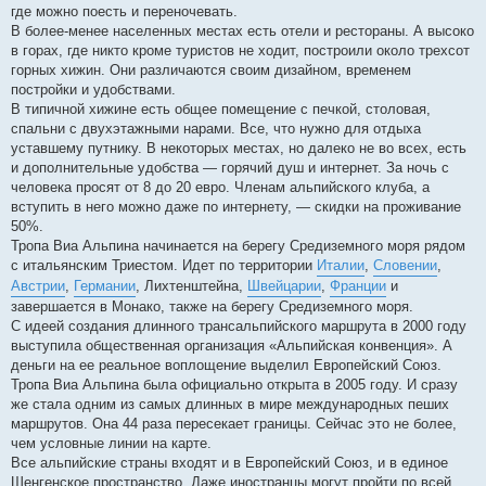
где можно поесть и переночевать.
В более-менее населенных местах есть отели и рестораны. А высоко
в горах, где никто кроме туристов не ходит, построили около трехсот
горных хижин. Они различаются своим дизайном, временем
постройки и удобствами.
В типичной хижине есть общее помещение с печкой, столовая,
спальни с двухэтажными нарами. Все, что нужно для отдыха
уставшему путнику. В некоторых местах, но далеко не во всех, есть
и дополнительные удобства — горячий душ и интернет. За ночь с
человека просят от 8 до 20 евро. Членам альпийского клуба, а
вступить в него можно даже по интернету, — скидки на проживание
50%.
Тропа Виа Альпина начинается на берегу Средиземного моря рядом
с итальянским Триестом. Идет по территории
Италии
,
Словении
,
Австрии
,
Германии
, Лихтенштейна,
Швейцарии
,
Франции
и
завершается в Монако, также на берегу Средиземного моря.
С идеей создания длинного трансальпийского маршрута в 2000 году
выступила общественная организация «Альпийская конвенция». А
деньги на ее реальное воплощение выделил Европейский Союз.
Тропа Виа Альпина была официально открыта в 2005 году. И сразу
же стала одним из самых длинных в мире международных пеших
маршрутов. Она 44 раза пересекает границы. Сейчас это не более,
чем условные линии на карте.
Все альпийские страны входят и в Европейский Союз, и в единое
Шенгенское пространство. Даже иностранцы могут пройти по всей