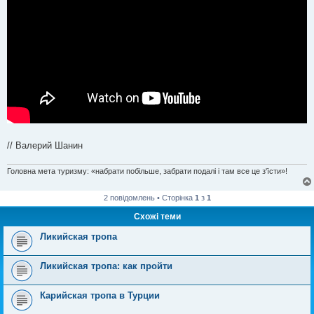
// Валерий Шанин
Головна мета туризму: «набрати побільше, забрати подалі і там все це з'їсти»!
2 повідомлень • Сторінка
1
з
1
Схожі теми
Ликийская тропа
Ликийская тропа: как пройти
Карийская тропа в Турции