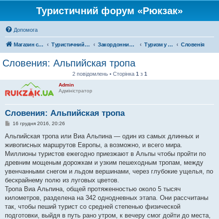
Туристичний форум «Рюкзак»
Допомога
Магазин спорядження
Туристичний форум «Рюкзак»
Закордонний туризм
Туризм у Європі
Словенія
Словения: Альпийская тропа
2 повідомлень • Сторінка
1
з
1
Admin
Адміністратор
Словения: Альпийская тропа
П
16 грудня 2016, 20:26
о
в
Альпийская тропа или Виа Альпина — один из самых длинных и
і
живописных маршрутов Европы, а возможно, и всего мира.
д
о
Миллионы туристов ежегодно приезжают в Альпы чтобы пройти по
м
древним мощеным дорожкам и узким пешеходным тропам, между
л
е
увенчанными снегом и льдом вершинами, через глубокие ущелья, по
н
бескрайнему полю из луговых цветов.
н
я
Тропа Виа Альпина, общей протяженностью около 5 тысяч
километров, разделена на 342 однодневных этапа. Они рассчитаны
так, чтобы пеший турист со средней степенью физической
подготовки, выйдя в путь рано утром, к вечеру смог дойти до места,