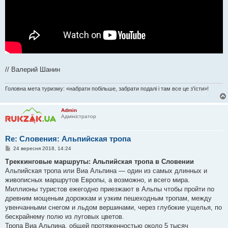
// Валерий Шанин
Головна мета туризму: «набрати побільше, забрати подалі і там все це з'їсти»!
Admin
Адміністратор
Re: Словения: Альпийская тропа
П
24 вересня 2018, 14:24
о
в
Треккинговые маршруты: Альпийская тропа в Словении
і
Альпийская тропа или Виа Альпина — один из самых длинных и
д
о
живописных маршрутов Европы, а возможно, и всего мира.
м
Миллионы туристов ежегодно приезжают в Альпы чтобы пройти по
л
е
древним мощеным дорожкам и узким пешеходным тропам, между
н
увенчанными снегом и льдом вершинами, через глубокие ущелья, по
н
я
бескрайнему полю из луговых цветов.
Тропа Виа Альпина, общей протяженностью около 5 тысяч