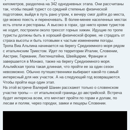
километров, разделена на 342 однодневных этапа. Они рассчитаны
так, чтобы пеший турист со средней степенью физической
подготовки, выйдя в путь рано утром, к вечеру смог дойти до места,
где можно поесть и переночевать. В более-менее населенных местах
есть отели и рестораны. А высоко в горах, где никто кроме туристов
не ходит, построили около трехсот горных хижин. Идущие по тропе
туристы должны быть в хорошей физической форме, не страдать от
страха высоты и быть готовыми к частым изменениям погоды.
Тропа Виа Альпина начинается на берегу Средиземного моря рядом
с итальянским Триестом. Идет по территории Италии, Словении,
Австрии, Германии, Лихтенштейна, Швейцарии, Франции и
завершается в Монако, также на берегу Средиземного моря.
Альпийская тропа такая длинная, что пройти ее за один сезон
невозможно. Обычно путешественники выбирают какой-то самый
интересный для них участок. А на следующий год возвращаются.
Чтобы пройти еще один этап.
На этой встрече Валерий Шанин расскажет только о словенском
участке тропы — от итальянской границы до австрийской. Встреча
будет интересна всем, кто мечтает пройти по горам и долам, по
лесам и полям, через городки, замки и пещеры Словении.