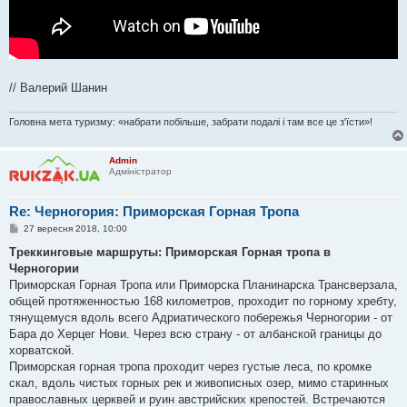
// Валерий Шанин
Головна мета туризму: «набрати побільше, забрати подалі і там все це з'їсти»!
Admin
Адміністратор
Re: Черногория: Приморская Горная Тропа
П
27 вересня 2018, 10:00
о
в
Треккинговые маршруты: Приморская Горная тропа в
і
Черногории
д
о
Приморская Горная Тропа или Приморска Планинарска Трансверзала,
м
общей протяженностью 168 километров, проходит по горному хребту,
л
е
тянущемуся вдоль всего Адриатического побережья Черногории - от
н
Бара до Херцег Нови. Через всю страну - от албанской границы до
н
я
хорватской.
Приморская горная тропа проходит через густые леса, по кромке
скал, вдоль чистых горных рек и живописных озер, мимо старинных
православных церквей и руин австрийских крепостей. Встречаются