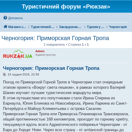
Туристичний форум «Рюкзак»
Допомога
Магазин спорядження
Туристичний форум «Рюкзак»
Закордонний туризм
Туризм у Європі
Чорногорія
Черногория: Приморская Горная Тропа
2 повідомлень • Сторінка
1
з
1
Admin
Адміністратор
Черногория: Приморская Горная Тропа
П
10 грудня 2016, 22:56
о
в
Поход по Приморской Горной Тропе в Черногории стал очередным
і
этапом проекта «Вокруг света пешком», в рамках которого Валерий
д
о
Шанин изучает лучшие туристические маршруты мира.
м
В этом путешествии его попутчиками стали Ирина Спирина из
л
е
Барнаула, Юлия Блинова из Новосибирска, Ирина Ларкина из Санкт-
н
Петербурга и Майнур Клементьева с острова Сахалин.
н
я
Приморская Горная Тропа или Приморска Планинарска Трансверзала,
общей протяженностью 168 километров, проходит по горному хребту,
тянущемуся вдоль всего Адриатического побережья Черногории - от
Бара до Херцег Нови. Через всю страну - от албанской границы до