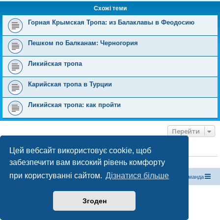
Схожі теми
Горная Крымская Тропа: из Балаклавы в Феодосию
Пешком по Балканам: Черногория
Ликийская тропа
Карийская тропа в Турции
Ликийская тропа: как пройти
Перейти
Цей вебсайт використовує cookie, щоб
ХТО ЗАРАЗ ОНЛАЙН
забезпечити вам високий рівень комфорту
Зараз переглядають цей форум:
ClaudeBot [бот ШІ]
і 1 гість
при користуванні сайтом.
Дізнатися більше
Магазин спорядження
Туристичний форум «Рюкзак»
Команда
Працює на phpBB® Forum Software © phpBB Limited
Згоден
Конфіденційність
|
Умови