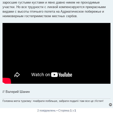
заросшие густыми кустами и явно давно никем не проходимые
участки. Но все трудности с лихвой компенсируются прекрасными
видами с высоты птичьего полета на Адриатическое побережье и
неимоверным гостеприимством местных сербов.
// Валерий Шанин
Головна мета туризму: «набрати побільше, забрати подалі і там все це з'їсти»!
2 повідомлень • Сторінка
1
з
1