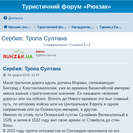
Туристичний форум «Рюкзак»
Допомога
Магазин спорядження
Туристичний форум «Рюкзак»
Закордонний туризм
Туризм у Європі
Сербия: Тропа Султана
1 повідомлення • Сторінка
1
з
1
Admin
Адміністратор
Сербия: Тропа Султана
П
04 грудня 2016, 12:47
о
в
Магистральная дорога вдоль долины Моравы, связывающая
і
Белград с Константинополем, уже во времена Византийской империи
д
о
имела важное стратегическое значение. Ее называли «военная
м
дорога» или via militaris. Вплоть до Нового времени это был главный
л
е
путь, по которому войска шли на Центральную Европу в одном
н
направлении или на Османскую империю, в другом.
н
я
Именно по этому пути Османский султан Сулейман Великолепный в
1529, а затем в 1532 году вел свою армию от Стамбула до стен
Вены.
В 2015 году группа энтузиастов из Голландии проложила по его