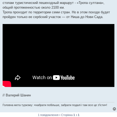
стопам туристический пешеходный маршрут - «Тропа султана»,
общей протяженностью около 2100 км.
Тропа проходит по территории семи стран. Но в этом походе будет
пройден только ее сербский участок — от Ниша до Нови Сада.
// Валерий Шанин
Головна мета туризму: «набрати побільше, забрати подалі і там все це з'їсти»!
1 повідомлення • Сторінка
1
з
1