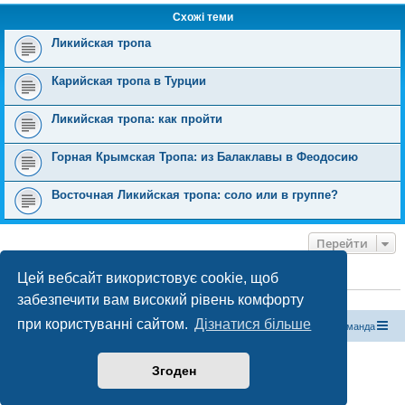
Схожі теми
Ликийская тропа
Карийская тропа в Турции
Ликийская тропа: как пройти
Горная Крымская Тропа: из Балаклавы в Феодосию
Восточная Ликийская тропа: соло или в группе?
Перейти
Цей вебсайт використовує cookie, щоб
ХТО ЗАРАЗ ОНЛАЙН
забезпечити вам високий рівень комфорту
Зараз переглядають цей форум:
ClaudeBot [бот ШІ]
і 1 гість
при користуванні сайтом.
Дізнатися більше
Магазин спорядження
Туристичний форум «Рюкзак»
Команда
Працює на phpBB® Forum Software © phpBB Limited
Згоден
Конфіденційність
|
Умови