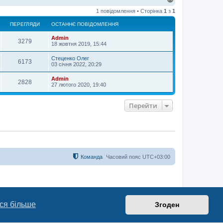
о
1 повідомлення • Сторінка
1
з
1
г
о
ПЕРЕГЛЯДИ
ОСТАННЄ ПОВІДОМЛЕННЯ
р
и
Admin
3279
18 жовтня 2019, 15:44
Стеценко Олег
6173
03 січня 2022, 20:29
Admin
2828
27 лютого 2020, 19:40
Перейти
Команда
Часовий пояс
UTC+03:00
ся більше
Згоден