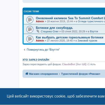
СХОЖІ ТЕМИ
Оновлений килимок Sea To Summit Comfort Lig
Admin
»
18 жовтня 2019, 15:44
» в
Огляди туристичного 
Ботинки для сноуборда.
Стеценко Олег
»
03 січня 2022, 20:29
» в
Взуття
Как выбрать детские горнолыжные ботинки
Admin
»
27 лютого 2020, 19:40
» в
Зимовий туризм
Повернутись до “Взуття”
ХТО ЗАРАЗ ОНЛАЙН
Зараз переглядають цей форум:
ClaudeBot [бот ШІ]
і 1 гість
Магазин спорядження
Туристичний форум «Рюкзак»
Цей вебсайт використовує cookie, щоб забезпечити вам