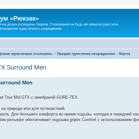
ум «Рюкзак»
ична дошка оголошень України. Спілкування на будь-які навколотуристичні
 обговорення туристичного спорядження
Дошки туристичних оголошень
Продам туристичне спорядження
Взуття
TX Surround Men
Surround Men
ort Tour Mid GTX с мембраной GORE-TEX.
к на природе или для путешествий.
шела. Для большего комфорта во время ходьбы, колодка в передней час
бом рельефе обеспечивает подошва gripex Comfort с использованием ф