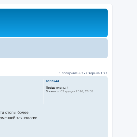
1 повідомлення • Сторінка
1
з
1
barick43
Повідомлень:
4
З нами з:
02 грудня 2016, 20:58
ти стопы более
ирменной технологии