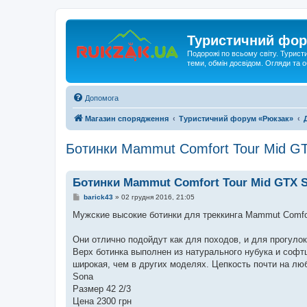
Туристичний фор
Подорожі по всьому світу. Турист
теми, обмін досвідом. Огляди та
Допомога
Магазин спорядження
Туристичний форум «Рюкзак»
Ботинки Mammut Comfort Tour Mid G
Ботинки Mammut Comfort Tour Mid GTX 
П
barick43
»
02 грудня 2016, 21:05
о
в
Мужские высокие ботинки для треккинга Mammut Comf
і
д
о
Они отлично подойдут как для походов, и для прогуло
м
Верх ботинка выполнен из натурального нубука и софт
л
е
широкая, чем в других моделях. Цепкость почти на лю
н
Sona
н
я
Размер 42 2/3
Цена 2300 грн