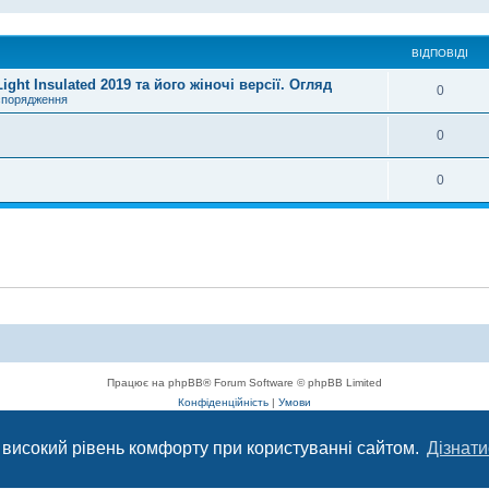
ВІДПОВІДІ
ht Insulated 2019 та його жіночі версії. Огляд
0
спорядження
0
0
Працює на phpBB® Forum Software © phpBB Limited
Конфіденційність
|
Умови
 високий рівень комфорту при користуванні сайтом.
Дізнати