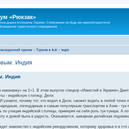
ум «Рюкзак»
ична дошка оголошень України. Спілкування на будь-які навколотуристичні
 обговорення туристичного спорядження
Закордонний туризм
Туризм в Азії
Індія
овым. Индия
м. Индия
 наизнанку» на 1+1. В этом выпуске спецкор «Известий в Украине» Дми
ты - индийскую столицу, Дели.
 узнаете, почему тот, кто водил в Дели, сможет водить в любой точке 
народным, легендарным и самым популярным транспортом в Азии - тук-т
ь по улицам индийской столицы, примеряя на себя роль тук-тукера. А п
оту и домой была в радость. Оказывается, шикарная делийская подземк
дет знакомство с индийским рекордсменом, которому здоровье и в сто 