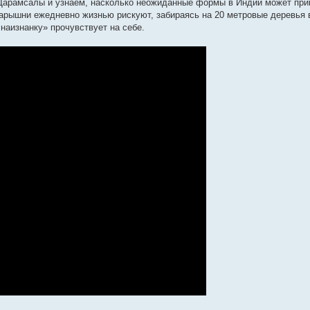
 Дарамсалы и узнаем, насколько неожиданные формы в Индии может при
барышни ежедневно жизнью рискуют, забираясь на 20 метровые деревья 
наизнанку» прочувствует на себе.