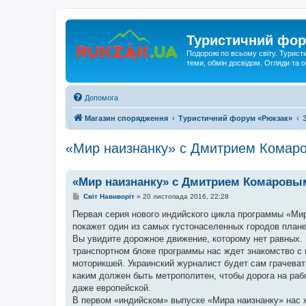
Туристичний фор
Подорожі по всьому світу. Турист
теми, обмін досвідом. Огляди та
Допомога
Магазин спорядження
Туристичний форум «Рюкзак»
«Мир наизнанку» с Дмитрием Комар
«Мир наизнанку» с Дмитрием Комаровы
П
Світ Навиворіт
»
20 листопада 2016, 22:28
о
в
Первая серия нового индийского цикла программы «Мир
і
покажет один из самых густонаселенных городов плане
д
о
Вы увидите дорожное движение, которому нет равных. И
м
транспортном блоке программы нас ждет знакомство с 
л
е
моторикшей. Украинский журналист будет сам грачеват
н
каким должен быть метрополитен, чтобы дорога на раб
н
я
даже европейской.
В первом «индийском» выпуске «Мира наизнанку» нас ж