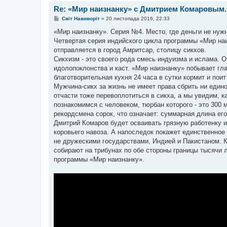
Re: «Мир наизнанку» с Дмитрием Комаровым
П
Світ Навиворіт
»
20 листопада 2016, 22:33
о
в
«Мир наизнанку». Серия №4. Место, где деньги не нуж
і
Четвертая серия индийского цикла программы «Мир наи
д
о
отправляется в город Амритсар, столицу сикхов.
м
Сикхизм - это своего рода смесь индуизма и ислама. О
л
е
идолопоклонства и каст. «Мир наизнанку» побывает гла
н
благотворительная кухня 24 часа в сутки кормит и пои
н
я
Мужчина-сикх за жизнь не имеет права сбрить ни един
отчасти тоже перевоплотиться в сикха, а мы увидим, 
познакомимся с человеком, тюрбан которого - это 300 
рекордсмена сорок, что означает: суммарная длина его
Дмитрий Комаров будет осваивать грязную работенку и
коровьего навоза. А напоследок покажет единственное
не дружескими государствами, Индией и Пакистаном. К
собирают на трибунах по обе стороны границы тысячи л
программы «Мир наизнанку».