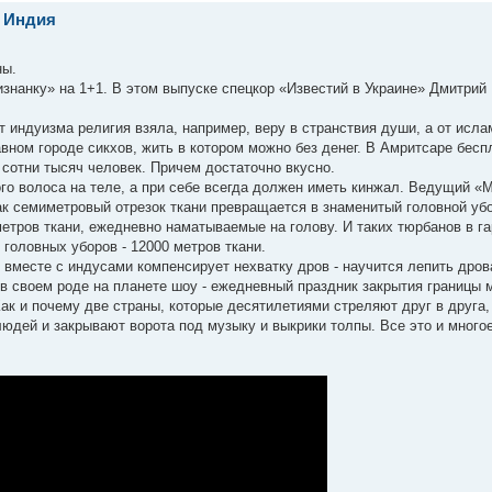
. Индия
ны.
знанку» на 1+1. В этом выпуске спецкор «Известий в Украине» Дмитрий
т индуизма религия взяла, например, веру в странствия души, а от исла
вном городе сикхов, жить в котором можно без денег. В Амритсаре бесп
т сотни тысяч человек. Причем достаточно вкусно.
ого волоса на теле, а при себе всегда должен иметь кинжал. Ведущий «
как семиметровый отрезок ткани превращается в знаменитый головной убо
метров ткани, ежедневно наматываемые на голову. И таких тюрбанов в г
 головных уборов - 12000 метров ткани.
 вместе с индусами компенсирует нехватку дров - научится лепить дров
 в своем роде на планете шоу - ежедневный праздник закрытия границы
ак и почему две страны, которые десятилетиями стреляют друг в друга
юдей и закрывают ворота под музыку и выкрики толпы. Все это и многое 