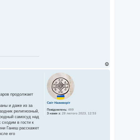
Д
о
г
о
р
и
маров продолжает
Світ Навиворіт
раны и даже из за
Повідомлень:
469
аздник религиозный,
З нами з:
28 лютого 2023, 12:53
ародный самосуд над
 сходим в гости к
ени Ганеш расскажет
осле его