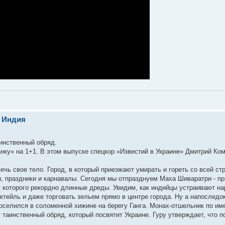
. Индия
инственный обряд.
нку» на 1+1. В этом выпуске спецкор «Известий в Украине» Дмитрий Ко
ечь свое тело. Город, в который приезжают умирать и гореть со всей ст
ы, праздники и карнавалы. Сегодня мы отпразднуем Маха Шиваратри - пр
 которого рекордно длинные дреды. Увидим, как индийцы устраивают н
тейль и даже торговать зельем прямо в центре города. Ну а напоследок
поселился в соломенной хижине на берегу Ганга. Монах-отшельник по им
 таинственный обряд, который посвятит Украине. Гуру утверждает, что п