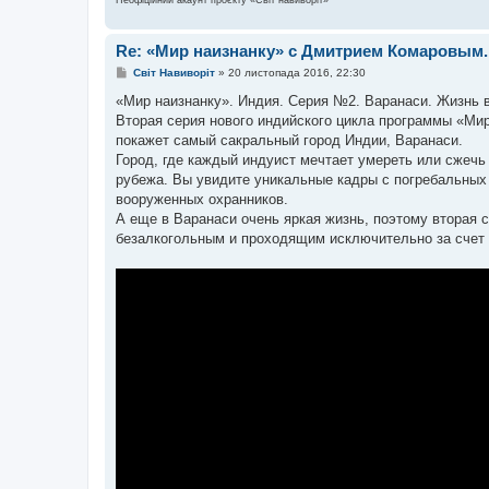
Неофіційний акаунт проєкту «Світ навиворіт»
Re: «Мир наизнанку» с Дмитрием Комаровым
П
Світ Навиворіт
»
20 листопада 2016, 22:30
о
в
«Мир наизнанку». Индия. Серия №2. Варанаси. Жизнь в
і
Вторая серия нового индийского цикла программы «Мир
д
о
покажет самый сакральный город Индии, Варанаси.
м
Город, где каждый индуист мечтает умереть или сжечь 
л
е
рубежа. Вы увидите уникальные кадры с погребальных 
н
вооруженных охранников.
н
я
А еще в Варанаси очень яркая жизнь, поэтому вторая
безалкогольным и проходящим исключительно за счет 