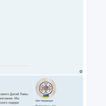
Д
о
г
о
р
и
 самого Далай Ламы.
 изгнании. Мы
Світ Навиворіт
ского лидера
Повідомлень:
469