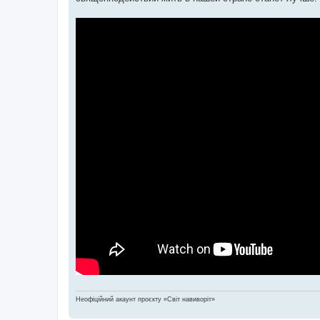
Неофіційний акаунт проєкту «Світ навиворіт»