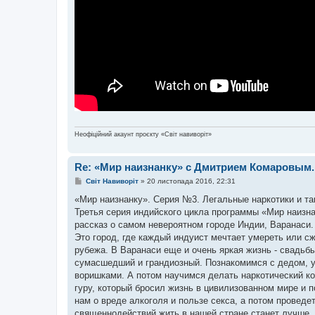
Неофіційний акаунт проєкту «Світ навиворіт»
Re: «Мир наизнанку» с Дмитрием Комаровым
П
Світ Навиворіт
»
20 листопада 2016, 22:31
о
в
«Мир наизнанку». Серия №3. Легальные наркотики и та
і
Третья серия индийского цикла программы «Мир наизна
д
о
рассказ о самом невероятном городе Индии, Варанаси.
м
Это город, где каждый индуист мечтает умереть или сж
л
е
рубежа. В Варанаси еще и очень яркая жизнь - свадьб
н
сумасшедший и грандиозный. Познакомимся с дедом, у
н
я
воришками. А потом научимся делать наркотический кок
гуру, который бросил жизнь в цивилизованном мире и 
нам о вреде алкоголя и пользе секса, а потом проведет
священнодействий жить в нашей стране станет лучше.