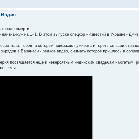
. Индия
 городе смерти.
 наизнанку» на 1+1. В этом выпуске спецкор «Известий в Украине» Дми
свое тело. Город, в который приезжают умирать и гореть со всей страны
обрядов в Варанаси - редкое видео, снимать которое пришлось в сопро
 серия посвящается еще и невероятным индийским свадьбам - богатым, 
невесты.