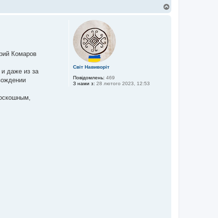
Д
о
г
о
р
и
трий Комаров
Світ Навиворіт
 и даже из за
Повідомлень:
469
вождении
З нами з:
28 лютого 2023, 12:53
роскошным,