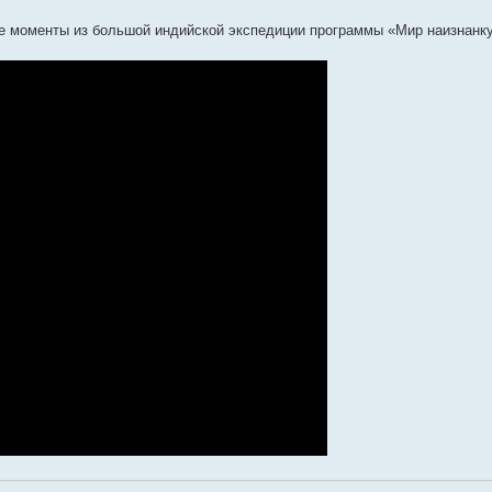
е моменты из большой индийской экспедиции программы «Мир наизнанку