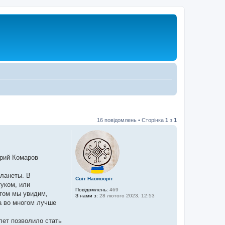
16 повідомлень • Сторінка
1
з
1
трий Комаров
планеты. В
Світ Навиворіт
уком, или
Повідомлень:
469
отом мы увидим,
З нами з:
28 лютого 2023, 12:53
а во многом лучше
лет позволило стать