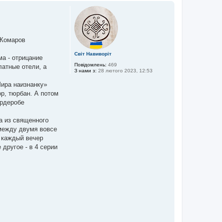
г
о
р
и
 Комаров
Світ Навиворіт
ма - отрицание
Повідомлень:
469
латные отели, а
З нами з:
28 лютого 2023, 12:53
Мира наизнанку»
р, тюрбан. А потом
ардеробе
а из священного
 между двумя вовсе
, каждый вечер
другое - в 4 серии