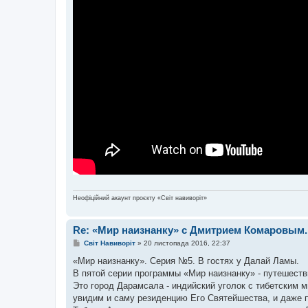
Неофіційний акаунт проєкту «Світ навиворіт»
Re: «Мир наизнанку» с Дмитрием Комаровым
П
Світ Навиворіт
»
20 листопада 2016, 22:37
о
в
«Мир наизнанку». Серия №5. В гостях у Далай Ламы.
і
В пятой серии программы «Мир наизнанку» - путешеств
д
о
Это город Дарамсала - индийский уголок с тибетским м
м
увидим и саму резиденцию Его Святейшества, и даже 
л