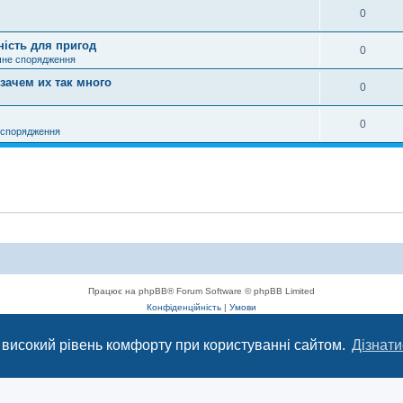
0
ність для пригод
0
чне спорядження
зачем их так много
0
0
 спорядження
Працює на phpBB® Forum Software © phpBB Limited
Конфіденційність
|
Умови
 високий рівень комфорту при користуванні сайтом.
Дізнати