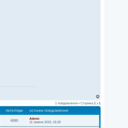
Д
о
1 повідомлення • Сторінка
1
з
1
г
о
ПЕРЕГЛЯДИ
ОСТАННЄ ПОВІДОМЛЕННЯ
р
и
Admin
4880
11 травня 2020, 16:28