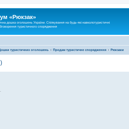
ум «Рюкзак»
ична дошка оголошень України. Спілкування на будь-які навколотуристичні
 обговорення туристичного спорядження
Дошки туристичних оголошень
Продам туристичне спорядження
Рюкзаки
)
.