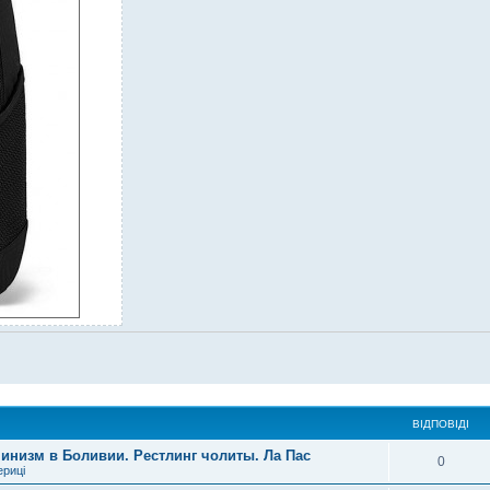
ВІДПОВІДІ
инизм в Боливии. Рестлинг чолиты. Ла Пас
0
ериці