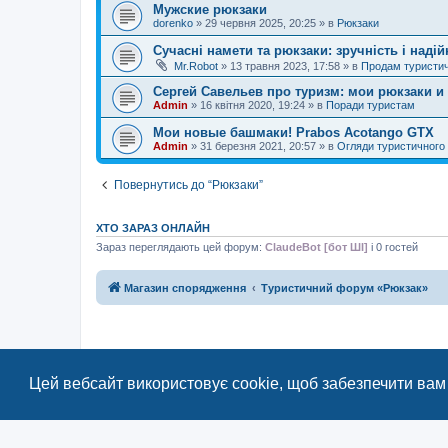
Мужские рюкзаки
dorenko
»
29 червня 2025, 20:25
» в
Рюкзаки
Сучасні намети та рюкзаки: зручність і надій
Mr.Robot
»
13 травня 2023, 17:58
» в
Продам туристи
Сергей Савельев про туризм: мои рюкзаки и 
Admin
»
16 квітня 2020, 19:24
» в
Поради туристам
Мои новые башмаки! Prabos Acotango GTX
Admin
»
31 березня 2021, 20:57
» в
Огляди туристичного
Повернутись до “Рюкзаки”
ХТО ЗАРАЗ ОНЛАЙН
Зараз переглядають цей форум:
ClaudeBot [бот ШІ]
і 0 гостей
Магазин спорядження
Туристичний форум «Рюкзак»
Цей вебсайт використовує cookie, щоб забезпечити вам