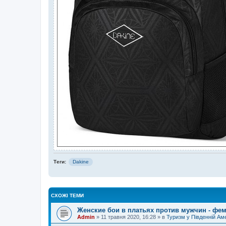
Теги:
Dakine
СХОЖІ ТЕМИ
Женские бои в платьях против мужчин - фем
Admin
»
11 травня 2020, 16:28
» в
Туризм у Південній Ам