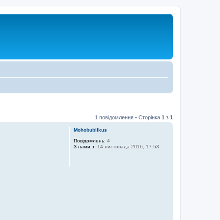
1 повідомлення • Сторінка
1
з
1
Mohobublikus
Повідомлень:
4
З нами з:
14 листопада 2016, 17:53