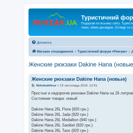
Туристичний фор
Подорожі по всьому світу. Турист
теми, обмін досвідом. Огляди та
Допомога
Магазин спорядження
Туристичний форум «Рюкзак»
Женские рюкзаки Dakine Hana (новые
Женские рюкзаки Dakine Hana (новые)
П
Mohobublikus
»
15 листопада 2016, 12:51
о
в
Простые и недорогие рюкзаки Dakine Hana на 26 литров
і
Состояние товара: новый
д
о
м
Dakine Hana 26L Flora (920 грн.)
л
е
Dakine Hana 26L Jada (920 грн.)
н
Dakine Hana 26L Medallion (940 грн.)
н
я
Dakine Hana 26L Sanibel (920 грн.)
Dakine Hana 26L Taos (920 грн.)