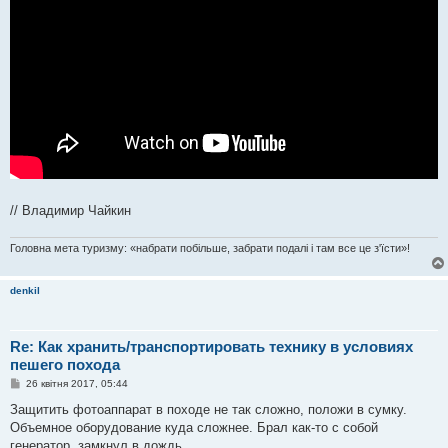
// Владимир Чайкин
Головна мета туризму: «набрати побільше, забрати подалі і там все це з'їсти»!
denkil
Re: Как хранить/транспортировать технику в условиях
пешего похода
П
26 квітня 2017, 05:44
о
в
Защитить фотоаппарат в походе не так сложно, положи в сумку.
і
Объемное оборудование куда сложнее. Брал как-то с собой
д
о
генератор, замкнул в дождь.