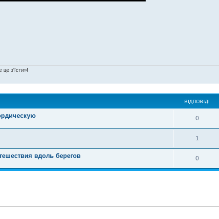
 це з'їсти»!
ВІДПОВІДІ
ордическую
0
1
путешествия вдоль берегов
0