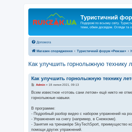
Туристичний фор
Подорожі по всьому світу. Турист
теми, обмін досвідом. Огляди та
Допомога
Магазин спорядження
Туристичний форум «Рюкзак»
Как улучшить горнолыжную технику 
Как улучшить горнолыжную технику ле
П
Admin
»
18 липня 2021, 09:13
о
в
Всем известное «готовь сани летом» ещё никто не отм
і
горнолыжные навыки.
д
о
м
В программе:
л
е
- Подробный разбор видео с набором упражнений на ро
н
- Упражнения на снегу (например, в Снежкоме).
н
я
- Занятия на тренажёре SkyTechSport, преимущество ко
помощи других упражнений.