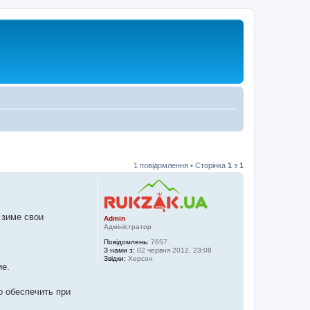
1 повідомлення • Сторінка
1
з
1
 зиме свои
Admin
Адміністратор
Повідомлень:
7657
З нами з:
02 червня 2012, 23:08
Звідки:
Херсон
ие.
о обеспечить при