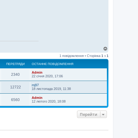
Д
о
1 повідомлення • Сторінка
1
з
1
г
о
ПЕРЕГЛЯДИ
ОСТАННЄ ПОВІДОМЛЕННЯ
р
и
Admin
2340
22 січня 2020, 17:06
mj97
12722
18 листопада 2019, 11:38
Admin
6560
12 лютого 2020, 18:08
Перейти