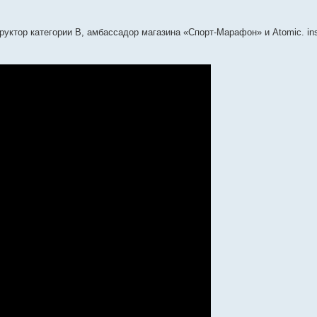
руктор категории B, амбассадор магазина «Спорт-Марафон» и Atomic. in