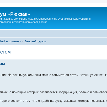
ум «Рюкзак»
ична дошка оголошень України. Спілкування на будь-які навколотуристичні
 обговорення туристичного спорядження
Наші захоплення
Зимовий туризм
летом
том
енял! На лекции узнали, чем можно заниматься летом, чтобы улучшить к
ликах, с помощью которых развивается координация, баланс и равновес
торого состоит в том, что он даёт нагрузку мышцам, которую невозможн