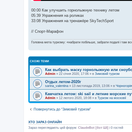
00:00 Как улучшить горнолыжную технику летом
05:39 Упражнения на роликах
33:08 Упражнения на тренажёре SkyTechSport
// Спорт-Марафон
Головна мета туризму: «набрати побільше, забрати подалі і там все
СХОЖІ ТЕМИ
Как выбрать маску горнолыжную или сноуб
Admin
»
22 січня 2020, 17:06
» в
Зимовий туризм
Отдых летом-2020г
sarina_valentina
»
13 листопада 2019, 13:06
» в
Чорногорія
Камчатка летом: ski sail и летние морские 
Admin
»
12 лютого 2020, 18:08
» в
Туризм на московії
Повернутись до “Зимовий туризм”
ХТО ЗАРАЗ ОНЛАЙН
Зараз переглядають цей форум:
ClaudeBot [бот ШІ]
і 0 гостей