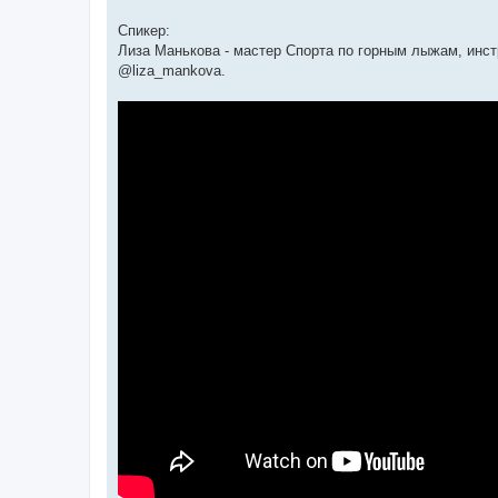
Спикер:
Лиза Манькова - мастер Спорта по горным лыжам, инст
@liza_mankova.