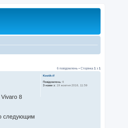
6 повідомлень • Сторінка
1
з
1
Kostik-if
Повідомлень:
6
З нами з:
19 жовтня 2016, 11:59
Vivaro 8
по следующим