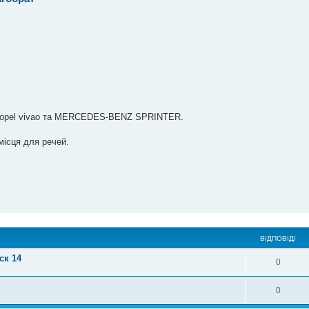
, opel vivao та MERCEDES-BENZ SPRINTER.
місця для речей.
ВІДПОВІДІ
ск 14
0
0