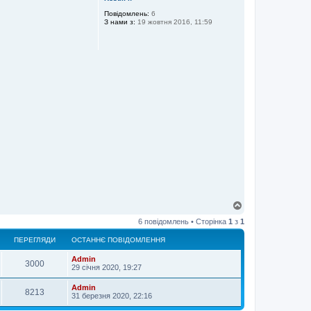
о
р
Повідомлень:
6
З нами з:
19 жовтня 2016, 11:59
и
Д
о
6 повідомлень • Сторінка
1
з
1
г
о
ПЕРЕГЛЯДИ
ОСТАННЄ ПОВІДОМЛЕННЯ
р
и
Admin
3000
29 січня 2020, 19:27
Admin
8213
31 березня 2020, 22:16