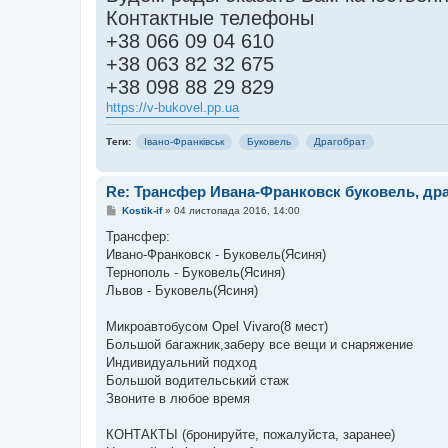
Контактные телефоны
+38 066 09 04 610
+38 063 82 32 675
+38 098 88 29 829
https://v-bukovel.pp.ua
Теги:
Івано-Франківськ
Буковель
Драгобрат
Re: Трансфер Ивана-Франковск буковель, др
П
Kostik-if
»
04 листопада 2016, 14:00
о
в
Трансфер:
і
Ивано-Франковск - Буковель(Ясиня)
д
о
Тернополь - Буковель(Ясиня)
м
Львов - Буковель(Ясиня)
л
е
н
Микроавтобусом Оpel Vivaro(8 мест)
н
я
Большой багажник,заберу все вещи и снаряжение
Индивидуальний подход
Большой водительський стаж
Звоните в любое время
КОНТАКТЫ (бронируйте, пожалуйста, заранее)