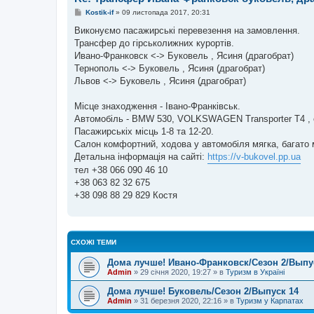
П
Kostik-if
»
09 листопада 2017, 20:31
о
в
Виконуємо пасажирськi перевезення на замовлення.
і
Трансфер до гірськолижних курортів.
д
о
Ивано-Франковск <-> Буковель , Ясиня (драгобрат)
м
Тернополь <-> Буковель , Ясиня (драгобрат)
л
е
Львов <-> Буковель , Ясиня (драгобрат)
н
н
я
Місце знаходження - Івано-Франківськ.
Автомобіль - BMW 530, VOLKSWAGEN Transporter T4 
Пасажирськіх місць 1-8 та 12-20.
Салон комфортний, ходова у автомобіля мягка, багато 
Детальна інформація на сайті:
https://v-bukovel.pp.ua
тел +38 066 090 46 10
+38 063 82 32 675
+38 098 88 29 829 Костя
СХОЖІ ТЕМИ
Дома лучше! Ивано-Франковск/Сезон 2/Выпу
Admin
»
29 січня 2020, 19:27
» в
Туризм в Україні
Дома лучше! Буковель/Сезон 2/Выпуск 14
Admin
»
31 березня 2020, 22:16
» в
Туризм у Карпатах