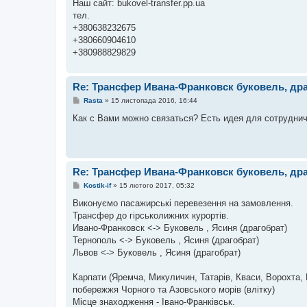
Наш сайт: bukovel-transfer.pp.ua
тел.
+380638232675
+380660904610
+380988829829
Re: Трансфер Ивана-Франковск буковель, др
П
Rasta
»
15 листопада 2016, 16:44
о
в
Как с Вами можно связаться? Есть идея для сотрудни
і
д
о
м
л
е
Re: Трансфер Ивана-Франковск буковель, др
н
н
П
Kostik-if
»
15 лютого 2017, 05:32
я
о
в
Виконуємо пасажирськi перевезення на замовлення.
і
Трансфер до гірськолижних курортів.
д
о
Ивано-Франковск <-> Буковель , Ясиня (драгобрат)
м
Тернополь <-> Буковель , Ясиня (драгобрат)
л
е
Львов <-> Буковель , Ясиня (драгобрат)
н
н
я
Карпати (Яремча, Микуличин, Татарів, Кваси, Ворохта, В
побережжя Чорного та Азовського морів (влітку)
Місце знаходження - Івано-Франківськ.