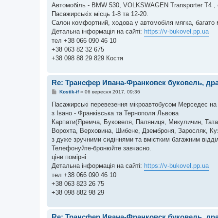
Автомобіль - BMW 530, VOLKSWAGEN Transporter T4 
Пасажирськіх місць 1-8 та 12-20.
Салон комфортний, ходова у автомобіля мягка, багато 
Детальна інформація на сайті:
https://v-bukovel.pp.ua
тел +38 066 090 46 10
+38 063 82 32 675
+38 098 88 29 829 Костя
Re: Трансфер Ивана-Франковск буковель, др
П
Kostik-if
»
06 вересня 2017, 09:36
о
в
Пасажирські перевезення мікроавтобусом Мерседес на 
і
з Івано - Франківська та Тернополя Львова
д
о
Карпати(Яремча, Буковеля, Паляниця, Микуличин, Татар
м
Ворохта, Верховина, Шибене, Дземброня, Заросляк, 
л
е
з дуже зручними сидіннями та вмістким багажним відд
н
Телефонуйте-бронюйте завчасно.
н
я
ціни помірні
Детальна інформація на сайті:
https://v-bukovel.pp.ua
тел +38 066 090 46 10
+38 063 823 26 75
+38 098 882 98 29
Re: Трансфер Ивана-Франковск буковель, др