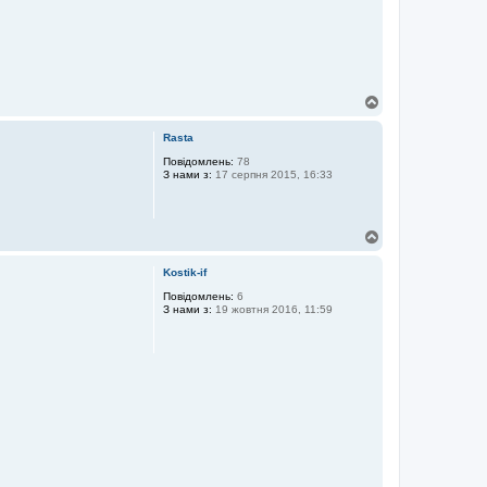
Д
о
г
Rasta
о
р
Повідомлень:
78
З нами з:
17 серпня 2015, 16:33
и
Д
о
г
Kostik-if
о
р
Повідомлень:
6
З нами з:
19 жовтня 2016, 11:59
и