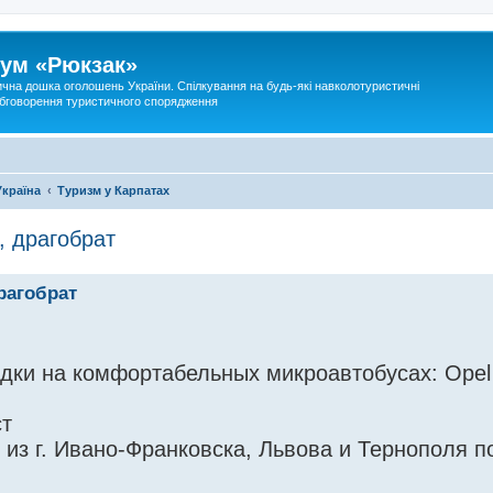
ум «Рюкзак»
ична дошка оголошень України. Спілкування на будь-які навколотуристичні
 обговорення туристичного спорядження
Україна
Туризм у Карпатах
, драгобрат
рагобрат
ки на комфортабельных микроавтобусах: Opel 
т
из г. Ивано-Франковска, Львова и Тернополя 