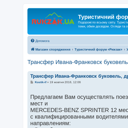
Туристичний фор
Подорожі по всьому світу. Турист
теми, обмін досвідом. Огляди та
Допомога
Магазин спорядження
Туристичний форум «Рюкзак»
Трансфер Ивана-Франковск буковель
Трансфер Ивана-Франковск буковель, д
П
Kostik-if
»
19 жовтня 2016, 12:06
о
в
і
Предлагаем Вам осуществлять поезд
д
о
мест и
м
л
MERCEDES-BENZ SPRINTER 12 мес
е
н
с квалифицированными водителями 
н
я
направлениям: