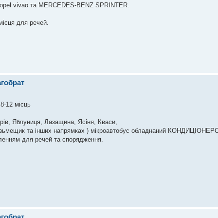
, opel vivao та MERCEDES-BENZ SPRINTER.
місця для речей.
агобрат
8-12 місць
ів, Яблуниця, Лазащина, Ясіня, Кваси,
Кузьмещик та інших напрямках ) мікроавтобус обладнаний КОНДИЦІОНЕ
іленням для речей та спорядження.
агобрат