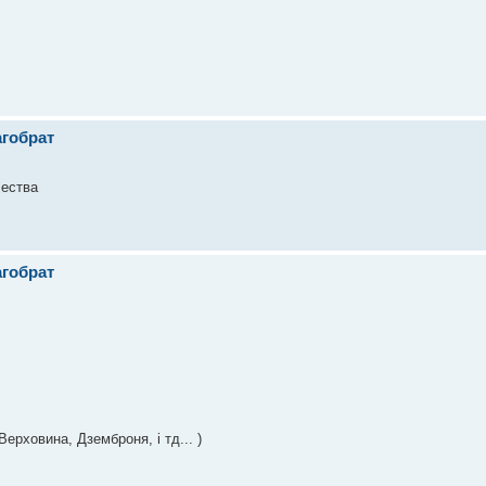
агобрат
чества
агобрат
ерховина, Дземброня, і тд... )